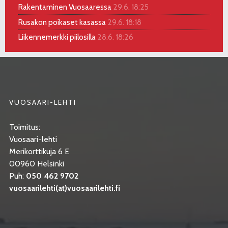
Rakentaminen Vuosaaressa
29.6. 18:25
Rusakon poikaset kasassa
29.6. 18:18
Liikennemerkki piilosilla
28.6. 18:26
VUOSAARI-LEHTI
Toimitus:
Vuosaari-lehti
Merikorttikuja 6 E
00960 Helsinki
Puh:
050 462 9702
vuosaarilehti(at)vuosaarilehti.fi