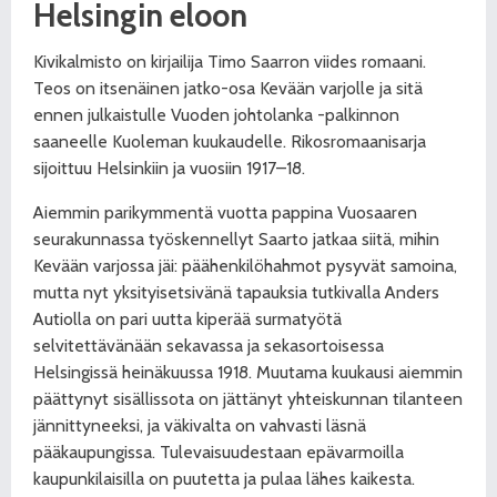
Helsingin eloon
Kivikalmisto on kirjailija Timo Saarron viides romaani.
Teos on itsenäinen jatko-osa Kevään varjolle ja sitä
ennen julkaistulle Vuoden johtolanka -palkinnon
saaneelle Kuoleman kuukaudelle. Rikosromaanisarja
sijoittuu Helsinkiin ja vuosiin 1917–18.
Aiemmin parikymmentä vuotta pappina Vuosaaren
seurakunnassa työskennellyt Saarto jatkaa siitä, mihin
Kevään varjossa jäi: päähenkilöhahmot pysyvät samoina,
mutta nyt yksityisetsivänä tapauksia tutkivalla Anders
Autiolla on pari uutta kiperää surmatyötä
selvitettävänään sekavassa ja sekasortoisessa
Helsingissä heinäkuussa 1918. Muutama kuukausi aiemmin
päättynyt sisällissota on jättänyt yhteiskunnan tilanteen
jännittyneeksi, ja väkivalta on vahvasti läsnä
pääkaupungissa. Tulevaisuudestaan epävarmoilla
kaupunkilaisilla on puutetta ja pulaa lähes kaikesta.