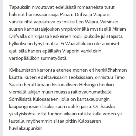
Tapauksiin nivoutuvat edellisistä romaaneista tutut
hahmot horrossaarnaaja Miriam Drifva ja Viaporin
vankileiriltä vapautuva ex-miliisi Leo Waara. Varsinkin
suuren kannattajajoukon ympäröimällä mystisellä Miriam
Drifvalla on kirjassa keskeinen rooli: joukolle julistajasta
hylkiöksi on lyhyt matka. Ei Waarallakaan ole auvoiset
ajat, sillä hänen epäillään Viaporin vankileirin
vartiopäällikön surmatyöstä.
Kivikalmiston kerronta etenee monen eri henkilöhahmon
kautta. Kuten edeltävissäkin teoksissaan, onnistuu Timo
Saarto herättämään historiallisen Helsingin henkiin
viemällä lukijan muun muassa raitiovaunumatkalle
Sörnäisistä Kulosaareen, jolla on kantakaupungin
kaupunginosien lisäksi suuri rooli kirjassa. On hauska
yksityiskohta, että tuohon aikaan ratikka kulki veden yli
lautalla, myöhemmin siltaa pitkin Kulosaaren
huvilakaupunkiin.