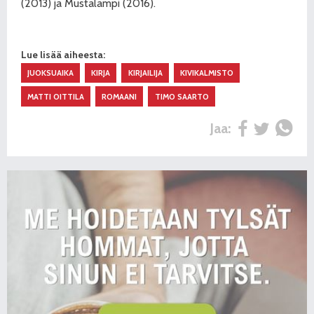
(2013) ja Mustalampi (2016).
Lue lisää aiheesta:
JUOKSUAIKA
KIRJA
KIRJAILIJA
KIVIKALMISTO
MATTI OITTILA
ROMAANI
TIMO SAARTO
Jaa: