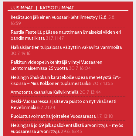
UUSIMMAT
KATSOTUIMMAT
Kesätauon jälkeinen Vuosaari-lehti ilmestyy 12.8.
5.8.
18:59
Rastila Festeillä pääsee nauttimaan ilmaiseksi viiden eri
bändin musiikista
31.7. 11:47
Halkaisijantien tulipalossa vältyttiin vakavilta vammoilta
30.7. 19:16
Palkitun videopelin kehittäjä viihtyi Vuosaaren
luontomaisemissa 25 vuotta
30.7. 18:04
Helsingin Shukokain karatekoille upeaa menetystä EM-
kisoissa – Mira Kokkonen tuplamestariksi
20.7. 13:55
Armotonta kaahailua Kallvikintiellä
20.7. 13:44
Keski-Vuosaaressa sijaitseva puisto on nyt virallisesti
Revellinmäki
8.7. 21:24
Puolustusvoimat harjoittelee Vuosaaressa
1.7. 12:10
Helsingissä jo 69 jalkapallokentällistä arvoniittyjä – myös
Vuosaaressa arvoniittyjä
29.6. 18:45