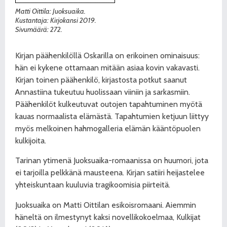
Matti Oittila: Juoksuaika.
Kustantaja: Kirjokansi 2019.
Sivumäärä: 272.
Kirjan päähenkilöllä Oskarilla on erikoinen ominaisuus:
hän ei kykene ottamaan mitään asiaa kovin vakavasti.
Kirjan toinen päähenkilö, kirjastosta potkut saanut
Annastiina tukeutuu huolissaan viiniin ja sarkasmiin.
Päähenkilöt kulkeutuvat outojen tapahtuminen myötä
kauas normaalista elämästä. Tapahtumien ketjuun liittyy
myös melkoinen hahmogalleria elämän kääntöpuolen
kulkijoita.
Tarinan ytimenä Juoksuaika-romaanissa on huumori, jota
ei tarjoilla pelkkänä mausteena. Kirjan satiiri heijastelee
yhteiskuntaan kuuluvia tragikoomisia piirteitä.
Juoksuaika on Matti Oittilan esikoisromaani. Aiemmin
häneltä on ilmestynyt kaksi novellikokoelmaa, Kulkijat