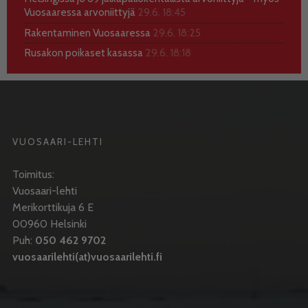
Vuosaaressa arvoniittyjä
29.6. 18:45
Rakentaminen Vuosaaressa
29.6. 18:25
Rusakon poikaset kasassa
29.6. 18:18
VUOSAARI-LEHTI
Toimitus:
Vuosaari-lehti
Merikorttikuja 6 E
00960 Helsinki
Puh:
050 462 9702
vuosaarilehti(at)vuosaarilehti.fi