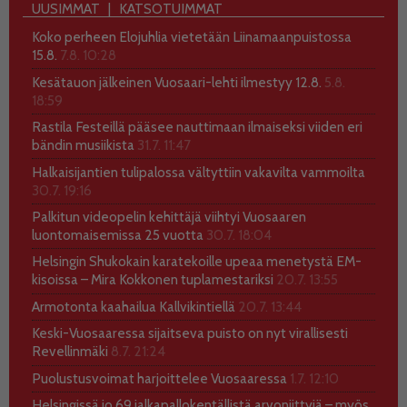
UUSIMMAT
KATSOTUIMMAT
Koko perheen Elojuhlia vietetään Liinamaanpuistossa
15.8.
7.8. 10:28
Kesätauon jälkeinen Vuosaari-lehti ilmestyy 12.8.
5.8.
18:59
Rastila Festeillä pääsee nauttimaan ilmaiseksi viiden eri
bändin musiikista
31.7. 11:47
Halkaisijantien tulipalossa vältyttiin vakavilta vammoilta
30.7. 19:16
Palkitun videopelin kehittäjä viihtyi Vuosaaren
luontomaisemissa 25 vuotta
30.7. 18:04
Helsingin Shukokain karatekoille upeaa menetystä EM-
kisoissa – Mira Kokkonen tuplamestariksi
20.7. 13:55
Armotonta kaahailua Kallvikintiellä
20.7. 13:44
Keski-Vuosaaressa sijaitseva puisto on nyt virallisesti
Revellinmäki
8.7. 21:24
Puolustusvoimat harjoittelee Vuosaaressa
1.7. 12:10
Helsingissä jo 69 jalkapallokentällistä arvoniittyjä – myös