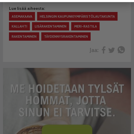
Lue lisää aiheesta:
ASEMAKAAVA
HELSINGIN KAUPUNKIYMPÄRISTÖLAUTAKUNTA
KALLAHTI
LISÄRAKENTAMINEN
MERI-RASTILA
RAKENTAMINEN
TÄYDENNYSRAKENTAMINEN
Jaa: