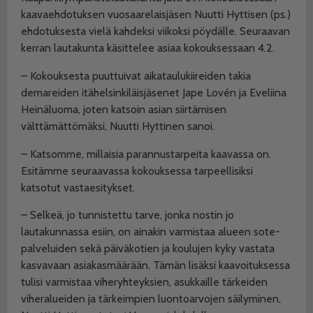
kaavaehdotuksen vuosaarelaisjäsen Nuutti Hyttisen (ps.)
ehdotuksesta vielä kahdeksi viikoksi pöydälle. Seuraavan
kerran lautakunta käsittelee asiaa kokouksessaan 4.2.
– Kokouksesta puuttuivat aikataulukiireiden takia
demareiden itähelsinkiläisjäsenet Jape Lovén ja Eveliina
Heinäluoma, joten katsoin asian siirtämisen
välttämättömäksi, Nuutti Hyttinen sanoi.
– Katsomme, millaisia parannustarpeita kaavassa on.
Esitämme seuraavassa kokouksessa tarpeellisiksi
katsotut vastaesitykset.
– Selkeä, jo tunnistettu tarve, jonka nostin jo
lautakunnassa esiin, on ainakin varmistaa alueen sote-
palveluiden sekä päiväkotien ja koulujen kyky vastata
kasvavaan asiakasmäärään. Tämän lisäksi kaavoituksessa
tulisi varmistaa viheryhteyksien, asukkaille tärkeiden
viheralueiden ja tärkeimpien luontoarvojen säilyminen,