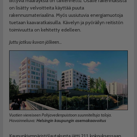
liittyviä määräyksiä on tarkennettu. Osalle rakennuksista
on lisätty velvoitteita käyttää puuta
rakennusmateriaalina. Myös uusiutuvia energiamuotoja
tuetaan kaavaratkaisuilla. Kävelyn ja pyöräilyn reitistön
toimivuutta on kehitetty edelleen.
Juttu jatkuu kuvan jälkeen…
Vuotien viereiseen Pohjavedenpuistoon suunniteltuja taloja.
Havainnekuva:
Helsingin kaupungin asemakaavoitus
Kaupunkiympäristölautakunta jätti 21.1. kokouksessaan