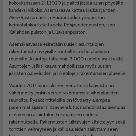
kokouksessaan 21.1.2020 ja päätti jättää asian pöydälle
kahdeksi viikoksi. Asemakaava kattaa Halkaisijantien,
Meri-Rastilan tien ja Harbonkadun ympäristön
kerrostalokortteleita sekä Pohjavedenpuiston, Ison
Kallahden puiston ja Ullaksenpuiston.
Asemakaavassa esitetään uusien asuintalojen
rakentamista nykyisille tonteille ja viheralueiden
reunoille. Asuntoja tulisi noin 2 000 uudelle asukkaalle.
Asuntojen lisäksi kaava mahdollistaa myös uusien
julkisten palveluiden ja liiketilojen rakentamisen alueelle.
Vuoden 2017 luonnokseen verrattuna kaavasta on
vähennetty jonkin verran rakentamista viheralueiden
reunoilta. Pysäköintitaloille on löydetty aiempaa
paremmat sijainnit. Kaavaehdotus mahdollistaa aiempaa
useamman asuintalon korvaamisen uudella
rakennuksella. Rakennusten julkisivujen käsittelyyn sekä
tonttien vehreyteen ja kallioalueiden säilyttämiseen