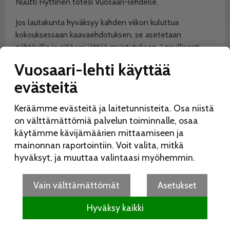
Nuutti Hyttinen totesi Vuosaari-lehdelle.
Jos lautakunta hyväksyy kahden viikon kuluttua
kokouksessaan kaavaehdotuksen, se asetetaan
nähtäville ja siitä voi jättää muistutuksen. Lopullisesti
asemakaavan hyväksyy kaupunginvaltuusto.
Vuosaari-lehti käyttää
Meri-Rastilan länsiosan kaavaehdotus hyväksyttiin
evästeitä
lautakunnassa syyskuussa 2019. Kaavaehdotus
viimeistellään muistutusten ja lausuntojen pohjalta ja se
Keräämme evästeitä ja laitetunnisteita. Osa niistä
tuodaan tarkistettuna ehdotuksena uudelleen
on välttämättömiä palvelun toiminnalle, osaa
lautakunnan käsittelyyn näillä näkymin kevään 2020
käytämme kävijämäärien mittaamiseen ja
aikana.
mainonnan raportointiin. Voit valita, mitkä
hyväksyt, ja muuttaa valintaasi myöhemmin.
Meri-Rastilan itäosan asemakaavan
suunnitteluaineistoon voi tutustua
hankekortissa.
Vain välttämättömät
Asetukset
MUOKATTU: Juttuun lisätty Nuutti Hyttisen kommentit
28.1.2020 kello 14.50.
Hyväksy kaikki