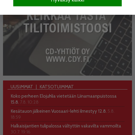
UUSIMMAT
KATSOTUIMMAT
Koko perheen Elojuhlia vietetään Liinamaanpuistossa
15.8.
7.8. 10:28
Kesätauon jälkeinen Vuosaari-lehti ilmestyy 12.8.
5.8.
18:59
Halkaisijantien tulipalossa vältyttiin vakavilta vammoilta
30.7. 19:16