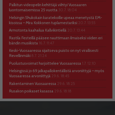
Palkitun videopelin kehittäjä viihtyi Vuosaaren
luontomaisemissa 25 vuotta
30.7. 18:04
Helsingin Shukokain karatekoille upeaa menetystä EM-
kisoissa – Mira Kokkonen tuplamestariksi
20.7. 13:55
Armotonta kaahailua Kallvikintiellä
20.7. 13:44
Rastila Festeillä pääsee nauttimaan ilmaiseksi viiden eri
bändin musiikista
16.7. 11:47
Keski-Vuosaaressa sijaitseva puisto on nyt virallisesti
Revellinmäki
8.7. 21:24
Puolustusvoimat harjoittelee Vuosaaressa
1.7. 12:10
Helsingissä jo 69 jalkapallokentällistä arvoniittyjä – myös
Vuosaaressa arvoniittyjä
29.6. 18:45
Rakentaminen Vuosaaressa
29.6. 18:25
Rusakon poikaset kasassa
29.6. 18:18