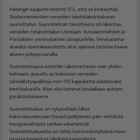
Helsingin kaupunki tiedotti 17.2., että se keskeyttää
Skatanniementien veneiden talvitelakointialueen
suunnittelun. Suunnitelman tavoitteena oli rakentaa
veneiden telakointialue Uutelaan, Vuosaarenlahden ja
Porslahden venesatamien länsipuolelle. Venesatama-
alueeksi asemakaavoitettu alue sijaitsee Uutelan kaava-
alueen pohjoisreunalla.
Suunnitelmassa esitettiin rakennettavan noin yhden
hehtaarin alueelle eri kokoisten veneiden
talvisäilytyspaikkoja noin 170 kappaletta aidattavalle
kenttäalueelle. Alue olisi toiminut kesäaikaan autojen
pysäköintialueena.
Suunnittelualue on nykyisellään lähes
kokonaisuudessaan loivasti pohjoiseen päin viettävää
havupuuvaltaista vanhaa sekametsää.
Suunnittelualueelta on tehty luontoselvityksissä muun
muassa havaintoja lahokaviosammalesta.