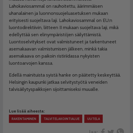
Lahokaviosammal on rauhoitettu, äärimmäisen
uhanalainen ja luonnonsuojeluasetuksen mukaan
erityisesti suojeltava laji. Lahokaviosammal on EU:n
luontodirektiivin, liitteen II mukaan suojeltava laji, mikä
edellyttää sen elinympäristöjen säilyttämistä.
Luontoselvitykset ovat valmistuneet ja tarkentuneet
asemakaavan valmistumisen jälkeen, minkä takia
asemakaava on paikoin ristiriidassa nykyisten
luontoarvojen kanssa.
Edellä mainituista syistä hanke on päätetty keskeyttää.
Helsingin kaupunki jatkaa selvitystyötä veneiden
talvisäilytyspaikkojen sijoittamiseksi muualle.
Lue lisää aiheesta:
RAKENTAMINEN
TALVITELAKOINTIALUE
UUTELA
Jaa: