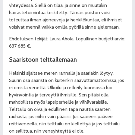
yhteydessä. Siellä on tilaa, ja sinne on muutakin
harrastetoimintaa keskitetty. Tämän puiston voisi
toteuttaa ilman ajoneuvoja ja henkilökuntaa, eli ihmiset
voisivat mennä vaikka omilla pyörillä sinne ajelemaan.
Ehdotuksen tekijät: Laura Ahola. Lopullinen budjettiarvio:
637 685 €.
Saaristoon telttailemaan
Helsinki sijaitsee meren rannalla ja saariakin löytyy.
Suurin osa saarista on kuitenkin saavuttamattomissa, jos
ei omista venettä. Ulkoilu ja retkeily luonnossa luo
hyvinvointia ja terveyttä ihmisille. Sen pitäisi olla
mahdollista myös lapsiperheille ja vähävaraisille.
Telttailu on oiva ja edullinen tapa nauttia saarten
rauhasta, jos niihin vain pääsisi. Jos saareen pääsee
reittiveneellä, niin telttailu on kiellettyä ja jos telttailu
on sallittua, niin veneyhteyttä ei ole.