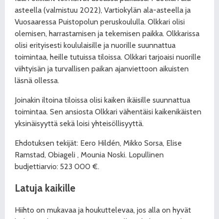
asteella (valmistuu 2022), Vartiokylän ala-asteella ja
Vuosaaressa Puistopolun peruskoululla. Olkkari olisi
olemisen, harrastamisen ja tekemisen paikka. Olkkarissa
olisi erityisesti koululaisille ja nuorille suunnattua
toimintaa, heille tutuissa tiloissa. Olkkari tarjoaisi nuorille
viihtyisän ja turvallisen paikan ajanviettoon aikuisten
läsnä ollessa.
Joinakin iltoina tiloissa olisi kaiken ikäisille suunnattua
toimintaa. Sen ansiosta Olkkari vähentäisi kaikenikäisten
yksinäisyyttä sekä loisi yhteisöllisyyttä.
Ehdotuksen tekijät: Eero Hildén, Mikko Sorsa, Elise
Ramstad, Obiageli , Mounia Noski. Lopullinen
budjettiarvio: 523 000 €.
Latuja kaikille
Hiihto on mukavaa ja houkuttelevaa, jos alla on hyvät