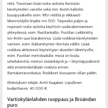
niitä. Toivotaan lisää roska-astioita Kontulan
kävelyteiden varrelle sekä mm. Kostin kalliolle,
bussipysäkeille esim. 98:n reitiltä ja vilkkaasti
liikennöidylle linjalle nro 500. Tarpeeksi paljon ja
nopeasti roska-astioita käyttöön uudisrakentamisen
yhteydessä, esim. Rastilankallio, Puotilan Leikkiniitty,
Iso-Antin uusi lisärakennus. Lisää roskiksia kävelyteiden
varteen, esim. Kukkaniityntie–Kontula välille. Lisää
roskiksia aktiivisesti käytettyjen alueiden lähettyville,
esim. Puotilan metrokadulle, missä on koulu,
urheilukenttä, metron sisäänkäynti ja – liityntäpysäköinti
eikä ensimmäistäkään roskista ennen
Rantakartanonkatua. Roskikset Vuosaaren sillan päihin.
Ehdotuksen tekijät: Antti Kaajakari. Lopullinen
budjettiarvio: 40 000 €.
Vartiokylänlahden ruoppaus ja Broändan
puro