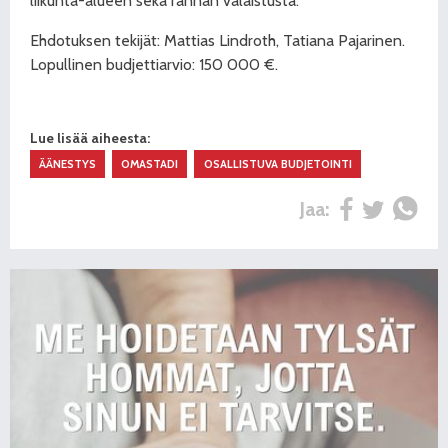
liikunta-alueen sekä rannan valaistusta.
Ehdotuksen tekijät: Mattias Lindroth, Tatiana Pajarinen.
Lopullinen budjettiarvio: 150 000 €.
Lue lisää aiheesta:
ÄÄNESTYS
OMASTADI
OSALLISTUVA BUDJETOINTI
Jaa: