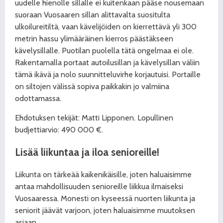
uudelle hienolle sillalle ei kuitenkaan pääse nousemaan
suoraan Vuosaaren sillan alittavalta suositulta
ulkoilureitiltä, vaan kävelijöiden on kierrettävä yli 300
metrin hassu ylimääräinen kierros päästäkseen
kävelysillalle. Puotilan puolella tätä ongelmaa ei ole.
Rakentamalla portaat autoilusillan ja kävelysillan väliin
tämä ikävä ja nolo suunnitteluvirhe korjautuisi. Portaille
on siltojen välissä sopiva paikkakin jo valmiina
odottamassa.
Ehdotuksen tekijät: Matti Lipponen. Lopullinen
budjettiarvio: 490 000 €.
Lisää liikuntaa ja iloa senioreille!
Liikunta on tärkeää kaikenikäisille, joten haluaisimme
antaa mahdollisuuden senioreille liikkua ilmaiseksi
Vuosaaressa. Monesti on kyseessä nuorten liikunta ja
seniorit jäävät varjoon, joten haluaisimme muutoksen
asiaan.