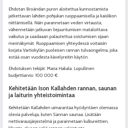
Ehdotan Broändan puron aloitettua kunnostamista
jatkettavan lahden pohjukan ruoppaamisella ja kaislikon
niittämisellä. Näin parannetaan veden virtausta,
vähennetään jatkuvan liejuuntumisen mataloittava
vaikutus ja saadaaan palautettua soistumisen sijaan
merinäkymät. Ruoppaamisen yhteydessä voitaisiin
korjata Vartiokylän puoleisen rannan tulvaongelma, joka
estää osan vuodesta kävelyreitin käytön.
Ehdotuksen tekijät: Maria Hakala. Lopullinen
budjettiarvio: 100 000 €.
Kehitetään Ison Kallahden rannan, saunan
ja laiturin yhteistoimintaa
Kehitetään Kallahden uimarantaa hyödyntäen olemassa
olevia palveluja, kuten Sannan saunaa. Lisätään
nettivarausjärjestelmä ja parannetaan kulkureittien,