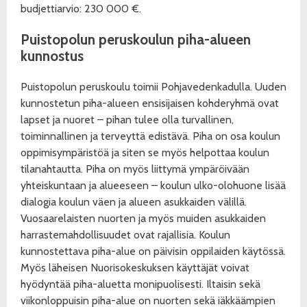
budjettiarvio: 230 000 €.
Puistopolun peruskoulun piha-alueen
kunnostus
Puistopolun peruskoulu toimii Pohjavedenkadulla. Uuden
kunnostetun piha-alueen ensisijaisen kohderyhmä ovat
lapset ja nuoret – pihan tulee olla turvallinen,
toiminnallinen ja terveyttä edistävä. Piha on osa koulun
oppimisympäristöä ja siten se myös helpottaa koulun
tilanahtautta. Piha on myös liittymä ympäröivään
yhteiskuntaan ja alueeseen – koulun ulko-olohuone lisää
dialogia koulun väen ja alueen asukkaiden välillä.
Vuosaarelaisten nuorten ja myös muiden asukkaiden
harrastemahdollisuudet ovat rajallisia. Koulun
kunnostettava piha-alue on päivisin oppilaiden käytössä.
Myös läheisen Nuorisokeskuksen käyttäjät voivat
hyödyntää piha-aluetta monipuolisesti. Iltaisin sekä
viikonloppuisin piha-alue on nuorten sekä iäkkäämpien