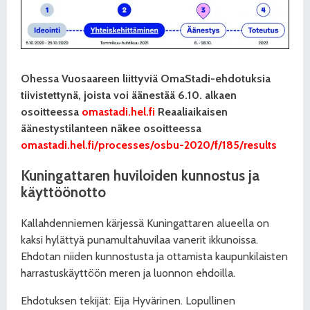
Ohessa Vuosaareen liittyviä OmaStadi-ehdotuksia
tiivistettynä, joista voi äänestää 6.10. alkaen
osoitteessa
omastadi.hel.fi
Reaaliaikaisen
äänestystilanteen näkee osoitteessa
omastadi.hel.fi/processes/osbu-2020/f/185/results
Kuningattaren huviloiden kunnostus ja
käyttöönotto
Kallahdenniemen kärjessä Kuningattaren alueella on
kaksi hylättyä punamultahuvilaa vanerit ikkunoissa.
Ehdotan niiden kunnostusta ja ottamista kaupunkilaisten
harrastuskäyttöön meren ja luonnon ehdoilla.
Ehdotuksen tekijät: Eija Hyvärinen. Lopullinen