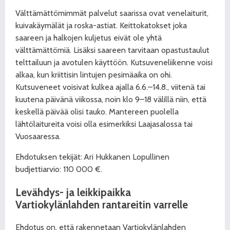
Välttämättömimmät palvelut saarissa ovat venelaiturit,
kuivakäymälät ja roska-astiat. Keittokatokset joka
saareen ja halkojen kuljetus eivät ole yhtä
välttämättömiä. Lisäksi saareen tarvitaan opastustaulut
telttailuun ja avotulen käyttöön. Kutsuveneliikenne voisi
alkaa, kun kriittisin lintujen pesimäaika on ohi.
Kutsuveneet voisivat kulkea ajalla 6.6.–14.8., viitenä tai
kuutena päivänä viikossa, noin klo 9–18 välillä niin, että
keskellä päivää olisi tauko. Mantereen puolella
lähtölaitureita voisi olla esimerkiksi Laajasalossa tai
Vuosaaressa.
Ehdotuksen tekijät: Ari Hukkanen Lopullinen
budjettiarvio: 110 000 €.
Levähdys- ja leikkipaikka
Vartiokylänlahden rantareitin varrelle
Ehdotus on, että rakennetaan Vartiokylänlahden