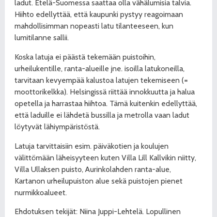
ladut. Etelä-Suomessa saattaa olla vähälumisia talvia.
Hiihto edellyttää, että kaupunki pystyy reagoimaan
mahdollisimman nopeasti latu tilanteeseen, kun
lumitilanne sallii.
Koska latuja ei päästä tekemään puistoihin,
urheilukentille, ranta-alueille jne. isoilla latukoneilla,
tarvitaan kevyempää kalustoa latujen tekemiseen (=
moottorikelkka). Helsingissä riittää innokkuutta ja halua
opetella ja harrastaa hiihtoa. Tämä kuitenkin edellyttää,
että laduille ei lähdetä bussilla ja metrolla vaan ladut
löytyvät lähiympäristöstä.
Latuja tarvittaisiin esim. päiväkotien ja koulujen
välittömään läheisyyteen kuten Villa Lill Kallvikin niitty,
Villa Ullaksen puisto, Aurinkolahden ranta-alue,
Kartanon urheilupuiston alue sekä puistojen pienet
nurmikkoalueet.
Ehdotuksen tekijät: Niina Juppi-Lehtelä. Lopullinen