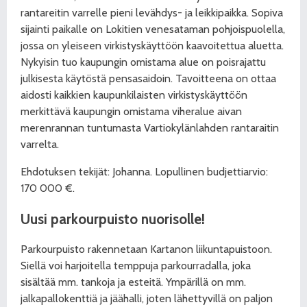
rantareitin varrelle pieni levähdys- ja leikkipaikka. Sopiva
sijainti paikalle on Lokitien venesataman pohjoispuolella,
jossa on yleiseen virkistyskäyttöön kaavoitettua aluetta.
Nykyisin tuo kaupungin omistama alue on poisrajattu
julkisesta käytöstä pensasaidoin. Tavoitteena on ottaa
aidosti kaikkien kaupunkilaisten virkistyskäyttöön
merkittävä kaupungin omistama viheralue aivan
merenrannan tuntumasta Vartiokylänlahden rantaraitin
varrelta.
Ehdotuksen tekijät: Johanna.
Lopullinen budjettiarvio:
170 000 €.
Uusi parkourpuisto nuorisolle!
Parkourpuisto rakennetaan Kartanon liikuntapuistoon.
Siellä voi harjoitella temppuja parkourradalla, joka
sisältää mm. tankoja ja esteitä. Ympärillä on mm.
jalkapallokenttiä ja jäähalli, joten lähettyvillä on paljon