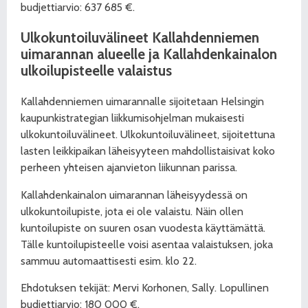
budjettiarvio: 637 685 €.
Ulkokuntoiluvälineet Kallahdenniemen
uimarannan alueelle ja Kallahdenkainalon
ulkoilupisteelle valaistus
Kallahdenniemen uimarannalle sijoitetaan Helsingin
kaupunkistrategian liikkumisohjelman mukaisesti
ulkokuntoiluvälineet. Ulkokuntoiluvälineet, sijoitettuna
lasten leikkipaikan läheisyyteen mahdollistaisivat koko
perheen yhteisen ajanvieton liikunnan parissa.
Kallahdenkainalon uimarannan läheisyydessä on
ulkokuntoilupiste, jota ei ole valaistu. Näin ollen
kuntoilupiste on suuren osan vuodesta käyttämättä.
Tälle kuntoilupisteelle voisi asentaa valaistuksen, joka
sammuu automaattisesti esim. klo 22.
Ehdotuksen tekijät: Mervi Korhonen, Sally. Lopullinen
budjettiarvio: 180 000 €.