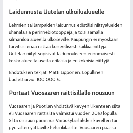
Laidunnusta Uutelan ulkoilualueelle
Lehmien tai lampaiden laidunnus edistäisi niittyalueiden
uhanalaisia perinnebiotooppeja ja toisi samalla
silmäniloa alueella ulkoileville. Kaupungin ei myöskään
tarvitsisi enää niittää koneellisesti kaikkia niittyjä.
Uutelan niityt sopisivat laidunnukseen erinomaisesti,
koska alueella useita erilaisia ja eri kokoisia niittyjä.
Ehdotuksen tekijät: Matti Lipponen. Lopullinen
budjettiarvio: 100 000 €.
Portaat Vuosaaren raittisillalle nousuun
Vuosaaren ja Puotilan yhdistävä kevyen liikenteen silta
eli Vuosaaren raittisilta valmistui vuoden 2018 lopulla.
Silta on suuri parannus Vartiokylänlahden kävellen tai
pyöräillen ylittäville helsinkiläisille. Vuosaaren päässä