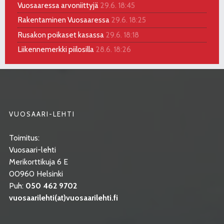
Vuosaaressa arvoniittyjä
29.6. 18:45
Rakentaminen Vuosaaressa
29.6. 18:25
Rusakon poikaset kasassa
29.6. 18:18
Liikennemerkki piilosilla
28.6. 18:26
VUOSAARI-LEHTI
Toimitus:
Vuosaari-lehti
Merikorttikuja 6 E
00960 Helsinki
Puh:
050 462 9702
vuosaarilehti(at)vuosaarilehti.fi