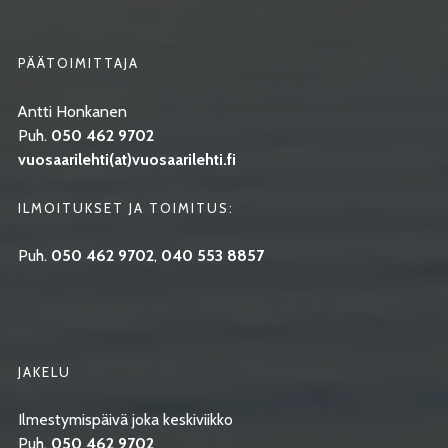
PÄÄTOIMITTAJA
Antti Honkanen
Puh.
050 462 9702
vuosaarilehti(at)vuosaarilehti.fi
ILMOITUKSET JA TOIMITUS:
Puh.
050 462 9702
,
040 553 8857
JAKELU
Ilmestymispäivä joka keskiviikko
Puh.
050 462 9702