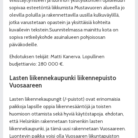
virkistäytymiseen ja luonnon yksityiskohtien opiskeluun
sopivaa esteetöntä liikkumista Mustavuoren alueella jo
olevilla poluilla ja rakennettavilla uusilla kulkuväylillä,
jotka varustetaan opastein ja yksittäisiä kohteita
kuvailevin tekstein.Suunnitelmassa mainittu kota on
sopiva retkeilykohde asuinalueen pohjoisosan
päiväkodeille.
Ehdotuksen tekijät: Matti Kanerva. Lopullinen
budjettiarvio: 280 000 €.
Lasten liikennekaupunki liikennepuisto
Vuosaareen
Lasten liikennekaupungit (/-puistot) ovat erinomaisia
paikkoja lapsille oppia liikennesääntöjä ja toisten
huomioon ottamista sekä hyviä käytöstapoja. ehdotan,
että Helsinkiin rakennetaan toinenkin lasten
liikennekaupunki, ja tämä uusi rakennetaan Vuosaareen.
Luontevin paikka voisi olla Vuosaaren liikuntapuiston