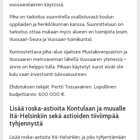
vuosaarelaisten käytössä.
Piha on tarkoitus suunnitella osallistuvasti koulun
oppilaiden ja henkilökunnan kanssa. Suunnitteluun on
tarkoitus ottaa mukaan myös alueen eri toimijoita (esim.
Vuosaari-Seura ja Vuosaari-toimikunta).
Kunnostettava piha-alue sijaitsee Mustakivenpuiston ja
Vuosaaren metroaseman lähellä Vuosaaren ytimessä –
sinne on helppo tulla. Pihaan käytetyt eurot eivät ole
kulu vaan investointi tulevaisuuteen.
Ehdotuksen tekijät: Pertti Tossavainen. Lopullinen
budjettiarvio: 600 000 €.
Lisää roska-astioita Kontulaan ja muualle
Itä-Helsinkiin sekä astioiden tiiviimpää
tyhjennystä
Lisää roska-astioita Itä-Helsinkiin, ja joku tyhjentämään