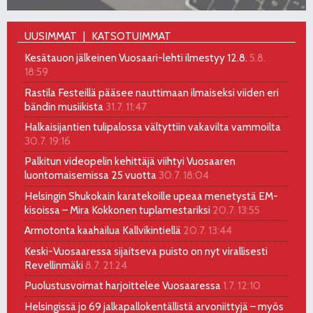
UUSIMMAT
KATSOTUIMMAT
Kesätauon jälkeinen Vuosaari-lehti ilmestyy 12.8.
5.8.
18:59
Rastila Festeillä pääsee nauttimaan ilmaiseksi viiden eri
bändin musiikista
31.7. 11:47
Halkaisijantien tulipalossa vältyttiin vakavilta vammoilta
30.7. 19:16
Palkitun videopelin kehittäjä viihtyi Vuosaaren
luontomaisemissa 25 vuotta
30.7. 18:04
Helsingin Shukokain karatekoille upeaa menetystä EM-
kisoissa – Mira Kokkonen tuplamestariksi
20.7. 13:55
Armotonta kaahailua Kallvikintiellä
20.7. 13:44
Keski-Vuosaaressa sijaitseva puisto on nyt virallisesti
Revellinmäki
8.7. 21:24
Puolustusvoimat harjoittelee Vuosaaressa
1.7. 12:10
Helsingissä jo 69 jalkapallokentällistä arvoniittyjä – myös