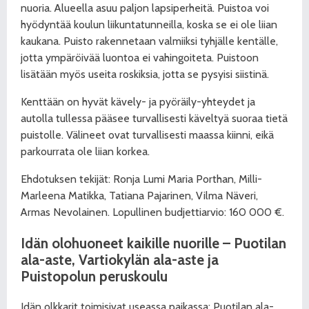
nuoria. Alueella asuu paljon lapsiperheitä. Puistoa voi
hyödyntää koulun liikuntatunneilla, koska se ei ole liian
kaukana. Puisto rakennetaan valmiiksi tyhjälle kentälle,
jotta ympäröivää luontoa ei vahingoiteta. Puistoon
lisätään myös useita roskiksia, jotta se pysyisi siistinä.
Kenttään on hyvät kävely- ja pyöräily-yhteydet ja
autolla tullessa pääsee turvallisesti käveltyä suoraa tietä
puistolle. Välineet ovat turvallisesti maassa kiinni, eikä
parkourrata ole liian korkea.
Ehdotuksen tekijät: Ronja Lumi Maria Porthan, Milli-
Marleena Matikka, Tatiana Pajarinen, Vilma Näveri,
Armas Nevolainen. Lopullinen budjettiarvio: 160 000 €.
Idän olohuoneet kaikille nuorille – Puotilan
ala-aste, Vartiokylän ala-aste ja
Puistopolun peruskoulu
Idän olkkarit toimisivat useassa paikassa: Puotilan ala-