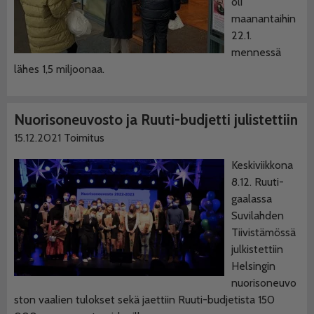
oli
maanantaihin
22.1.
mennessä
lähes 1,5 miljoonaa.
Nuorisoneuvosto ja Ruuti-budjetti julistettiin
15.12.2021
Toimitus
Keskiviikkona
8.12. Ruuti-
gaalassa
Suvilahden
Tiivistämössä
julkistettiin
Helsingin
nuorisoneuvo
ston vaalien tulokset sekä jaettiin Ruuti-budjetista 150