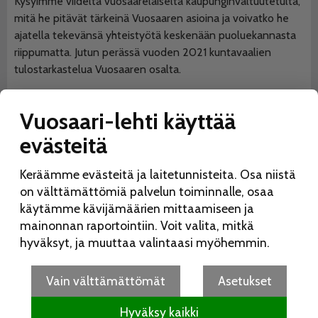
Kysyimme viideltä vuosaarelaiselta kaupunginvaltuutetulta,
mitä he pitävät tärkeinä Vuosaaren asioina ja voivatko he
ajatella tekevänsä yhteistyötä keskenään puoluekannasta
riippumatta. Jutun perässä vuoden 2021 kuntavaalien
tulostarkastelua Vuosaaren osalta.
Vuosaari-lehti käyttää
Vuosaarelaisvaltuutettujen määrä kasvoi
evästeitä
kahdesta viiteen
17.6.2021
Antti Honkanen
Keräämme evästeitä ja laitetunnisteita. Osa niistä
Kuntavaalien tulos oli Vuosaaren osalta hyvä, sillä
on välttämättömiä palvelun toiminnalle, osaa
vuosaarelaiset saivat uuteen valtuustoon viisi valtuutettua
käytämme kävijämäärien mittaamiseen ja
aiemman kahden valtuutetun sijaan. Varasijoillekin ylsi neljä
mainonnan raportointiin. Voit valita, mitkä
ehdokasta.
hyväksyt, ja muuttaa valintaasi myöhemmin.
Vain välttämättömät
Asetukset
OmaStadissa jaossa 8,8 miljoonaa euroa
6.10.2020
Toimitus
Hyväksy kaikki