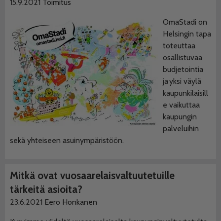
15.9.2021
Toimitus
OmaStadi on
Helsingin tapa
toteuttaa
osallistuvaa
budjetointia
ja yksi väylä
kaupunkilaisill
e vaikuttaa
kaupungin
palveluihin
sekä yhteiseen asuinympäristöön.
Mitkä ovat vuosaarelaisvaltuutetuille
tärkeitä asioita?
23.6.2021
Eero Honkanen