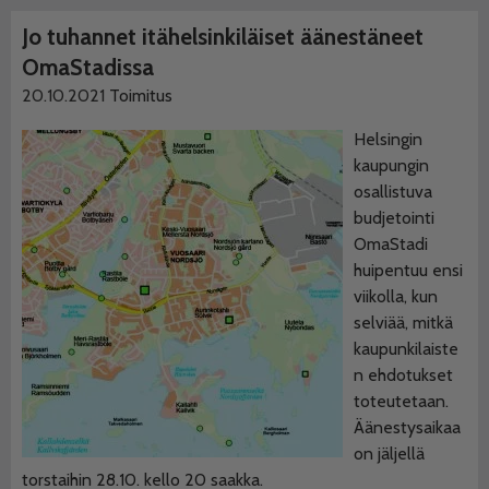
Jo tuhannet itähelsinkiläiset äänestäneet
OmaStadissa
20.10.2021
Toimitus
Helsingin
kaupungin
osallistuva
budjetointi
OmaStadi
huipentuu ensi
viikolla, kun
selviää, mitkä
kaupunkilaiste
n ehdotukset
toteutetaan.
Äänestysaikaa
on jäljellä
torstaihin 28.10. kello 20 saakka.