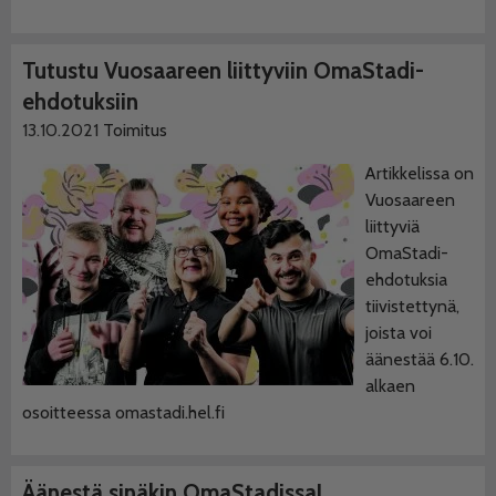
Tutustu Vuosaareen liittyviin OmaStadi-
ehdotuksiin
13.10.2021
Toimitus
Artikkelissa on
Vuosaareen
liittyviä
OmaStadi-
ehdotuksia
tiivistettynä,
joista voi
äänestää 6.10.
alkaen
osoitteessa omastadi.hel.fi
Äänestä sinäkin OmaStadissa!