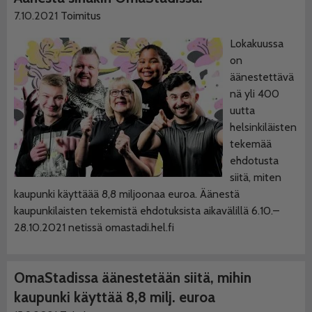
7.10.2021
Toimitus
Lokakuussa
on
äänestettävä
nä yli 400
uutta
helsinkiläisten
tekemää
ehdotusta
siitä, miten
kaupunki käyttäää 8,8 miljoonaa euroa. Äänestä
kaupunkilaisten tekemistä ehdotuksista aikavälillä 6.10.–
28.10.2021 netissä omastadi.hel.fi
OmaStadissa äänestetään siitä, mihin
kaupunki käyttää 8,8 milj. euroa