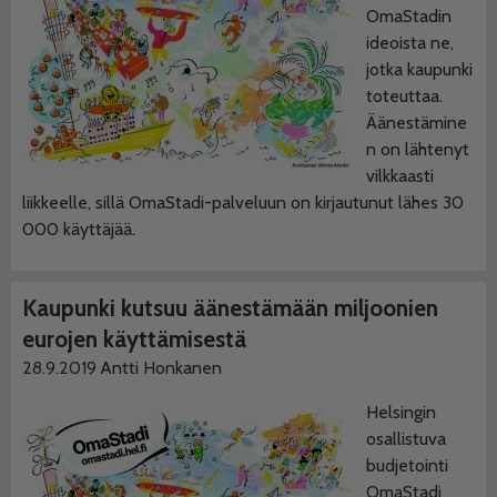
OmaStadin
ideoista ne,
jotka kaupunki
toteuttaa.
Äänestämine
n on lähtenyt
vilkkaasti
liikkeelle, sillä OmaStadi-palveluun on kirjautunut lähes 30
000 käyttäjää.
Kaupunki kutsuu äänestämään miljoonien
eurojen käyttämisestä
28.9.2019
Antti Honkanen
Helsingin
osallistuva
budjetointi
OmaStadi