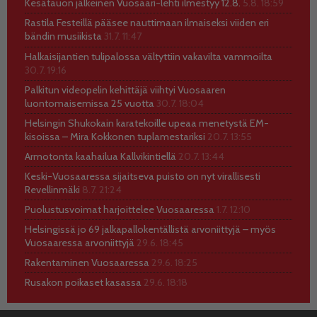
Kesätauon jälkeinen Vuosaari-lehti ilmestyy 12.8.
5.8. 18:59
Rastila Festeillä pääsee nauttimaan ilmaiseksi viiden eri
bändin musiikista
31.7. 11:47
Halkaisijantien tulipalossa vältyttiin vakavilta vammoilta
30.7. 19:16
Palkitun videopelin kehittäjä viihtyi Vuosaaren
luontomaisemissa 25 vuotta
30.7. 18:04
Helsingin Shukokain karatekoille upeaa menetystä EM-
kisoissa – Mira Kokkonen tuplamestariksi
20.7. 13:55
Armotonta kaahailua Kallvikintiellä
20.7. 13:44
Keski-Vuosaaressa sijaitseva puisto on nyt virallisesti
Revellinmäki
8.7. 21:24
Puolustusvoimat harjoittelee Vuosaaressa
1.7. 12:10
Helsingissä jo 69 jalkapallokentällistä arvoniittyjä – myös
Vuosaaressa arvoniittyjä
29.6. 18:45
Rakentaminen Vuosaaressa
29.6. 18:25
Rusakon poikaset kasassa
29.6. 18:18