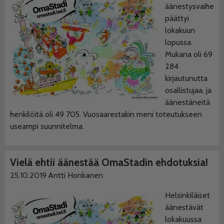
äänestysvaihe
päättyi
lokakuun
lopussa.
Mukana oli 69
284
kirjautunutta
osallistujaa, ja
äänestäneitä
henkilöitä oli 49 705. Vuosaarestakin meni toteutukseen
useampi suunnitelma.
Vielä ehtii äänestää OmaStadin ehdotuksia!
25.10.2019
Antti Honkanen
Helsinkiläiset
äänestävät
lokakuussa