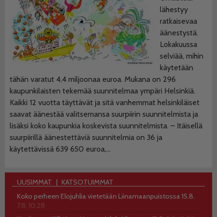
lähestyy
ratkaisevaa
äänestystä.
Lokakuussa
selviää, mihin
käytetään
tähän varatut 4,4 miljoonaa euroa. Mukana on 296
kaupunkilaisten tekemää suunnitelmaa ympäri Helsinkiä.
Kaikki 12 vuotta täyttävät ja sitä vanhemmat helsinkiläiset
saavat äänestää valitsemansa suurpiirin suunnitelmista ja
lisäksi koko kaupunkia koskevista suunnitelmista. – Itäisellä
suurpiirillä äänestettäviä suunnitelmia on 36 ja
käytettävissä 639 650 euroa,…
UUSIMMAT
KATSOTUIMMAT
Koko perheen Elojuhlia vietetään Liinamaanpuistossa 15.8.
7.8. 10:28