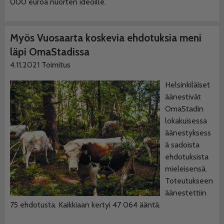
000 euroa nuorten ideoille.
Myös Vuosaarta koskevia ehdotuksia meni
läpi OmaStadissa
4.11.2021
Toimitus
Helsinkiläiset
äänestivät
OmaStadin
lokakuisessa
äänestyksess
ä sadoista
ehdotuksista
mieleisensä.
Toteutukseen
äänestettiin
75 ehdotusta. Kaikkiaan kertyi 47 064 ääntä.