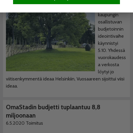
Helsingin
kaupungin
osallistuvan
budjetoinnin
ideointivaihe
käynnistyi
5.10. Yhdessä
vuorokaudess
a verkosta
löytyi jo
viitisenkymmentä ideaa Helsinkiin, Vuosaareen sijoittui viisi
ideaa.
OmaStadin budjetti tuplaantuu 8,8
miljoonaan
6.5.2020
Toimitus