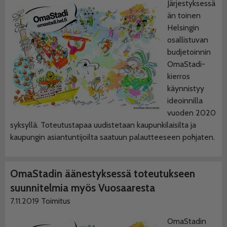
Järjestyksessä
än toinen
Helsingin
osallistuvan
budjetoinnin
OmaStadi-
kierros
käynnistyy
ideoinnilla
vuoden 2020
syksyllä. Toteutustapaa uudistetaan kaupunkilaisilta ja
kaupungin asiantuntijoilta saatuun palautteeseen pohjaten.
OmaStadin äänestyksessä toteutukseen
suunnitelmia myös Vuosaaresta
7.11.2019
Toimitus
OmaStadin