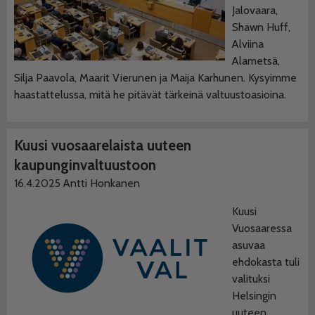
Jalovaara,
Shawn Huff,
Alviina
Alametsä,
Silja Paavola, Maarit Vierunen ja Maija Karhunen. Kysyimme
haastattelussa, mitä he pitävät tärkeinä valtuustoasioina.
Kuusi vuosaarelaista uuteen
kaupunginvaltuustoon
16.4.2025
Antti Honkanen
Kuusi
Vuosaaressa
asuvaa
ehdokasta tuli
valituksi
Helsingin
uuteen