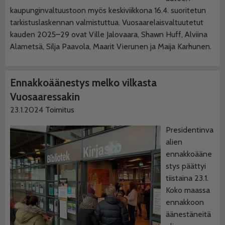
kaupunginvaltuustoon myös keskiviikkona 16.4. suoritetun
tarkistuslaskennan valmistuttua. Vuosaarelaisvaltuutetut
kauden 2025–29 ovat Ville Jalovaara, Shawn Huff, Alviina
Alametsä, Silja Paavola, Maarit Vierunen ja Maija Karhunen.
Ennakkoäänestys melko vilkasta
Vuosaaressakin
23.1.2024
Toimitus
Presidentinva
alien
ennakkoääne
stys päättyi
tiistaina 23.1.
Koko maassa
ennakkoon
äänestäneitä