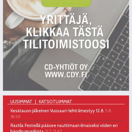
UUSIMMAT
KATSOTUIMMAT
Kesätauon jälkeinen Vuosaari-lehti ilmestyy 12.8.
5.8.
18:59
Rastila Festeillä pääsee nauttimaan ilmaiseksi viiden eri
bändin musiikista
31.7. 11:47