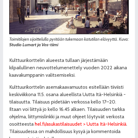
Toimitilojen sijoittelulla pyritään tukemaan katutilan elävyyttä. Kuva:
Studio Lumart ja Vos-tiimi
Kulttuurikorttelin alueesta tullaan järjestämään
kilpailullinen neuvottelumenettely vuoden 2022 aikana
kaavakumppanin valitsemiseksi.
Kulttuurikorttelin asemakaavamuutos esitellään tiiviisti
keskiviikkona 11.5. osana alueellista Uutta Itä-Helsinkiä -
tilaisuutta. Tilaisuus pidetään verkossa kello 17–20.
Iltaan voi liittyä jo kello 16.45 alkaen. Tilaisuuden tarkka
ohjelma, liittymislinkki ja muut ohjeet löytyvät verkosta
osoitteesta
hel.fi/asukastilaisuudet > Uutta Itä-Helsinkiä
.
Tilaisuudessa on mahdollisuus kysyä ja kommentoida