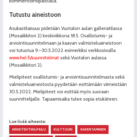
kommentointipalstalla.
Tutustu aineistoon
Asukastilaisuus pidetään Vuotalon aulan galleriatilassa
(Mosaiikkitori 2) keskiviikkona 18.5. Osallistumis- ja
arviointisuunnitelmaan ja kaavan valmisteluaineistoon
voi tutustua 9.–30.5.2022 esimerkiksi verkkosivuilla
www.hel.fi/suunnitelmat
sekä Vuotalon aulassa
(Mosaiikkitori 2).
Mielipiteet osallistumis- ja arviointisuunnitelmasta sekä
valmisteluaineistosta pyydetään esittämään viimeistään
30.5.2022. Mielipiteet voi esittää myös suoraan
suunnittelijalle. Tapaamisaika tulee sopia etukäteen.
Lue lisää aiheesta:
ARKKITEHTIKILPAILU
KULTTUURI
RAKENTAMINEN