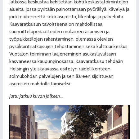
Jatkossa keskustaa kehitetään kohti keskustatoimintojen
alueita, jossa pyritään painottamaan pyöräilyä, kävelyä ja
joukkoliikennettä sekä asumista, liiketiloja ja palveluita.
Kaavaratkaisun tavoitteena on mahdollistaa
suunnitteluperiaatteiden mukainen asumisen ja
työpaikkatilojen rakentaminen, olemassa olevien
pysäköintiratkaisujen tehostaminen sekä kulttuurikeskus
Vuotalon toiminnan laajeneminen asukasluvultaan
kasvaneessa kaupunginosassa. Kaavaratkaisu tehdään
Helsingin yleiskaavassa esitetyn raideliikenteen
solmukohdan palvelujen ja sen ääreen sijoittuvan
asumisen mahdollistamiseksi.
Juttu jatkuu kuvan jälkeen…