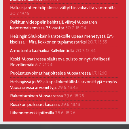
Halkaisijantien tulipalossa vältyttiin vakavilta vammoilta
30.7. 19:16
Palkitun videopelin kehittäjä viihtyi Vuosaaren
luontomaisemissa 25 vuotta
30.7. 18:04
Helsingin Shukokain karatekoille upeaa menetystä EM-
kisoissa – Mira Kokkonen tuplamestariksi
20.7. 13:55
Armotonta kaahailua Kallvikintiellä
20.7. 13:44
Keski-Vuosaaressa sijaitseva puisto on nyt virallisesti
Revellinmäki
8.7. 21:24
Puolustusvoimat harjoittelee Vuosaaressa
1.7. 12:10
Helsingissä jo 69 jalkapallokentällistä arvoniittyjä – myös
Vuosaaressa arvoniittyjä
29.6. 18:45
Rakentaminen Vuosaaressa
29.6. 18:25
Rusakon poikaset kasassa
29.6. 18:18
Liikennemerkki piilosilla
28.6. 18:26