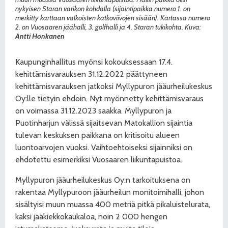
nykyisen Staran varikon kohdalla (sijaintipaikka numero 1. on
merkitty karttaan valkoisten katkoviivojen sisään). Kartassa numero
2. on Vuosaaren jäähalli, 3. golfhalli ja 4. Staran tukikohta. Kuva:
Antti Honkanen
Kaupunginhallitus myönsi kokouksessaan 17.4.
kehittämisvarauksen 31.12.2022 päättyneen
kehittämisvarauksen jatkoksi Myllypuron jääurheilukeskus
Oy:lle tietyin ehdoin. Nyt myönnetty kehittämisvaraus
on voimassa 31.12.2023 saakka. Myllypuron ja
Puotinharjun välissä sijaitsevan Matokallion sijaintia
tulevan keskuksen paikkana on kritisoitu alueen
luontoarvojen vuoksi. Vaihtoehtoiseksi sijainniksi on
ehdotettu esimerkiksi Vuosaaren liikuntapuistoa.
Myllypuron jääurheilukeskus Oy:n tarkoituksena on
rakentaa Myllypuroon jääurheilun monitoimihalli, johon
sisältyisi muun muassa 400 metriä pitkä pikaluistelurata,
kaksi jääkiekkokaukaloa, noin 2 000 hengen