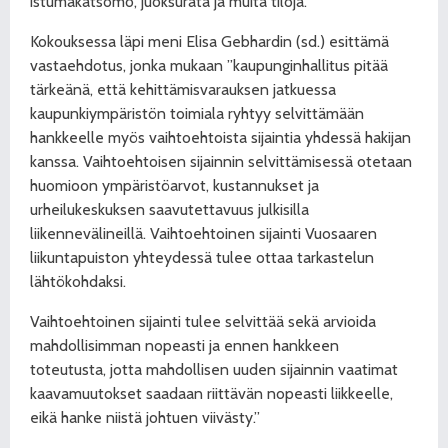
istumakatsomo, juoksurata ja muita tiloja.
Kokouksessa läpi meni Elisa Gebhardin (sd.) esittämä
vastaehdotus, jonka mukaan ”kaupunginhallitus pitää
tärkeänä, että kehittämisvarauksen jatkuessa
kaupunkiympäristön toimiala ryhtyy selvittämään
hankkeelle myös vaihtoehtoista sijaintia yhdessä hakijan
kanssa. Vaihtoehtoisen sijainnin selvittämisessä otetaan
huomioon ympäristöarvot, kustannukset ja
urheilukeskuksen saavutettavuus julkisilla
liikennevälineillä. Vaihtoehtoinen sijainti Vuosaaren
liikuntapuiston yhteydessä tulee ottaa tarkastelun
lähtökohdaksi.
Vaihtoehtoinen sijainti tulee selvittää sekä arvioida
mahdollisimman nopeasti ja ennen hankkeen
toteutusta, jotta mahdollisen uuden sijainnin vaatimat
kaavamuutokset saadaan riittävän nopeasti liikkeelle,
eikä hanke niistä johtuen viivästy.”