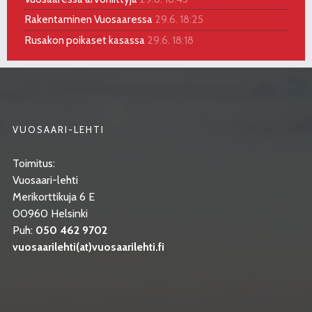
Rakentaminen Vuosaaressa
29.6. 18:25
Rusakon poikaset kasassa
29.6. 18:18
VUOSAARI-LEHTI
Toimitus:
Vuosaari-lehti
Merikorttikuja 6 E
00960 Helsinki
Puh:
050 462 9702
vuosaarilehti(at)vuosaarilehti.fi