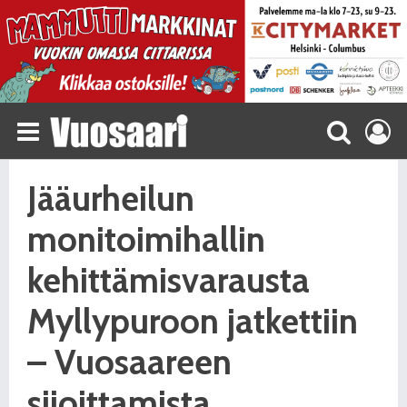
Jääurheilun
monitoimihallin
kehittämisvarausta
Myllypuroon jatkettiin
– Vuosaareen
sijoittamista