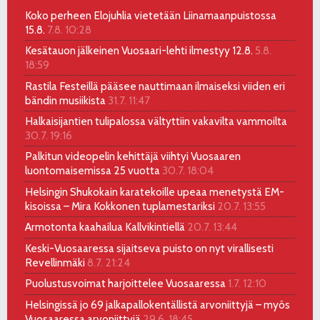
Koko perheen Elojuhlia vietetään Liinamaanpuistossa
15.8.
7.8. 10:28
Kesätauon jälkeinen Vuosaari-lehti ilmestyy 12.8.
5.8.
18:59
Rastila Festeillä pääsee nauttimaan ilmaiseksi viiden eri
bändin musiikista
31.7. 11:47
Halkaisijantien tulipalossa vältyttiin vakavilta vammoilta
30.7. 19:16
Palkitun videopelin kehittäjä viihtyi Vuosaaren
luontomaisemissa 25 vuotta
30.7. 18:04
Helsingin Shukokain karatekoille upeaa menetystä EM-
kisoissa – Mira Kokkonen tuplamestariksi
20.7. 13:55
Armotonta kaahailua Kallvikintiellä
20.7. 13:44
Keski-Vuosaaressa sijaitseva puisto on nyt virallisesti
Revellinmäki
8.7. 21:24
Puolustusvoimat harjoittelee Vuosaaressa
1.7. 12:10
Helsingissä jo 69 jalkapallokentällistä arvoniittyjä – myös
Vuosaaressa arvoniittyjä
29.6. 18:45