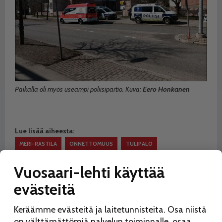
Paikalla oli myös useampi poliisipartio. Kuva:
Eero Honkanen
Lue lisää aiheesta:
MERI-RASTILA
ONNETTOMUUS
TULIPALO
Jaa:
Vuosaari-lehti käyttää
evästeitä
Keräämme evästeitä ja laitetunnisteita. Osa niistä
on välttämättömiä palvelun toiminnalle, osaa