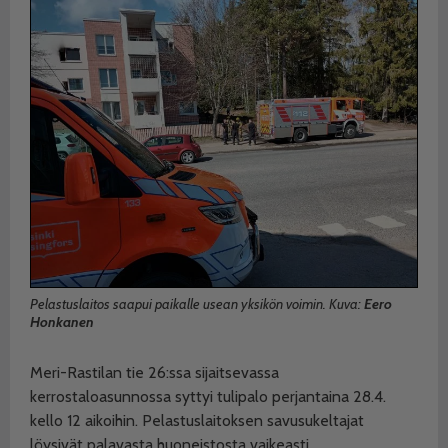
Pelastuslaitos saapui paikalle usean yksikön voimin. Kuva:
Eero
Honkanen
Meri-Rastilan tie 26:ssa sijaitsevassa
kerrostaloasunnossa syttyi tulipalo perjantaina 28.4.
kello 12 aikoihin. Pelastuslaitoksen savusukeltajat
löysivät palavasta huoneistosta vaikeasti