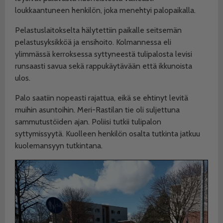
loukkaantuneen henkilön, joka menehtyi palopaikalla.
Pelastuslaitokselta hälytettiin paikalle seitsemän
pelastusyksikköä ja ensihoito. Kolmannessa eli
ylimmässä kerroksessa syttyneestä tulipalosta levisi
runsaasti savua sekä rappukäytävään että ikkunoista
ulos.
Palo saatiin nopeasti rajattua, eikä se ehtinyt levitä
muihin asuntoihin. Meri-Rastilan tie oli suljettuna
sammutustöiden ajan. Poliisi tutkii tulipalon
syttymissyytä. Kuolleen henkilön osalta tutkinta jatkuu
kuolemansyyn tutkintana.