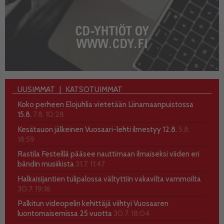
UUSIMMAT
KATSOTUIMMAT
Koko perheen Elojuhlia vietetään Liinamaanpuistossa
15.8.
7.8. 10:28
Kesätauon jälkeinen Vuosaari-lehti ilmestyy 12.8.
5.8.
18:59
Rastila Festeillä pääsee nauttimaan ilmaiseksi viiden eri
bändin musiikista
31.7. 11:47
Halkaisijantien tulipalossa vältyttiin vakavilta vammoilta
30.7. 19:16
Palkitun videopelin kehittäjä viihtyi Vuosaaren
luontomaisemissa 25 vuotta
30.7. 18:04