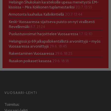
Helsingin Shukokain karatekoille upeaa menetystä EM-
kisoissa – Mira Kokkonen tuplamestariksi
20.7. 13:55
Armotonta kaahailua Kallvikintiellä
20.7. 13:44
Keski-Vuosaaressa sijaitseva puisto on nyt virallisesti
Revellinmäki
8.7. 21:24
Puolustusvoimat harjoittelee Vuosaaressa
1.7. 12:10
Helsingissä jo 69 jalkapallokentällistä arvoniittyjä – myös
Vuosaaressa arvoniittyjä
29.6. 18:45
Rakentaminen Vuosaaressa
29.6. 18:25
Rusakon poikaset kasassa
29.6. 18:18
VUOSAARI-LEHTI
Toimitus:
Vuosaari-lehti