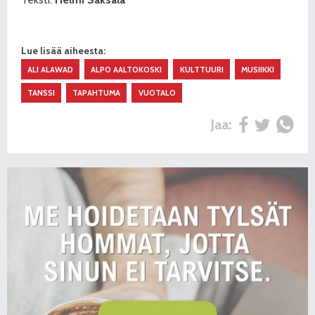
Lue lisää aiheesta:
ALI ALAWAD
ALPO AALTOKOSKI
KULTTUURI
MUSIIKKI
TANSSI
TAPAHTUMA
VUOTALO
Jaa: