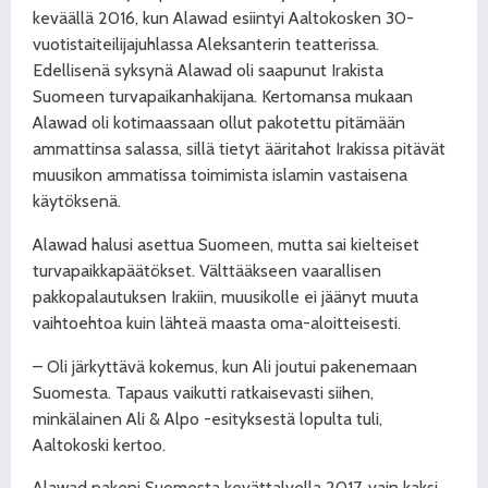
keväällä 2016, kun Alawad esiintyi Aaltokosken 30-
vuotistaiteilijajuhlassa Aleksanterin teatterissa.
Edellisenä syksynä Alawad oli saapunut Irakista
Suomeen turvapaikanhakijana. Kertomansa mukaan
Alawad oli kotimaassaan ollut pakotettu pitämään
ammattinsa salassa, sillä tietyt ääritahot Irakissa pitävät
muusikon ammatissa toimimista islamin vastaisena
käytöksenä.
Alawad halusi asettua Suomeen, mutta sai kielteiset
turvapaikkapäätökset. Välttääkseen vaarallisen
pakkopalautuksen Irakiin, muusikolle ei jäänyt muuta
vaihtoehtoa kuin lähteä maasta oma-aloitteisesti.
– Oli järkyttävä kokemus, kun Ali joutui pakenemaan
Suomesta. Tapaus vaikutti ratkaisevasti siihen,
minkälainen Ali & Alpo -esityksestä lopulta tuli,
Aaltokoski kertoo.
Alawad pakeni Suomesta kevättalvella 2017, vain kaksi