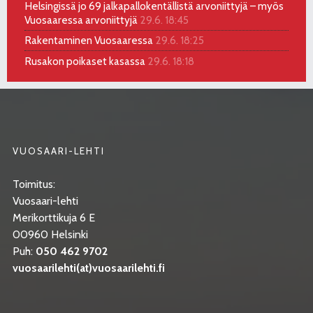
Helsingissä jo 69 jalkapallokentällistä arvoniittyjä – myös
Vuosaaressa arvoniittyjä
29.6. 18:45
Rakentaminen Vuosaaressa
29.6. 18:25
Rusakon poikaset kasassa
29.6. 18:18
VUOSAARI-LEHTI
Toimitus:
Vuosaari-lehti
Merikorttikuja 6 E
00960 Helsinki
Puh:
050 462 9702
vuosaarilehti(at)vuosaarilehti.fi