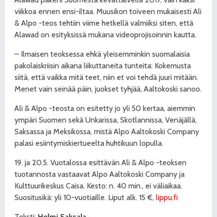
viikkoa ennen ensi-iltaa. Muusikon toiveen mukaisesti Ali
& Alpo -teos tehtiin viime hetkellä valmiiksi siten, että
Alawad on esityksissä mukana videoprojisoinnin kautta.
– Ilmaisen teoksessa ehkä yleisemminkin suomalaisia
pakolaiskriisin aikana liikuttaneita tunteita: Kokemusta
siitä, että vaikka mitä teet, niin et voi tehdä juuri mitään.
Menet vain seinää päin, juokset tyhjää, Aaltokoski sanoo.
Ali & Alpo -teosta on esitetty jo yli 50 kertaa, aiemmin
ympäri Suomen sekä Unkarissa, Skotlannissa, Venäjällä,
Saksassa ja Meksikossa, mistä Alpo Aaltokoski Company
palasi esiintymiskiertueelta huhtikuun lopulla.
19. ja 20.5. Vuotalossa esittävän Ali & Alpo -teoksen
tuotannosta vastaavat Alpo Aaltokoski Company ja
Kulttuurikeskus Caisa. Kesto: n. 40 min., ei väliaikaa.
Suositusikä: yli 10-vuotiaille. Liput alk. 15 €,
lippu.fi
Teksti:
Helmi Saksala