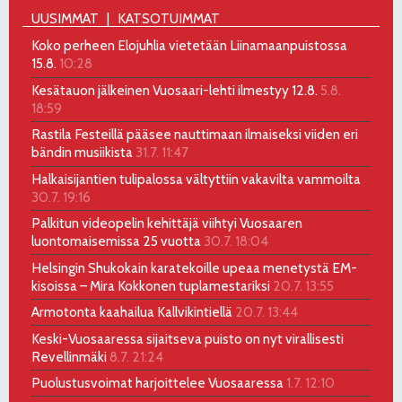
UUSIMMAT
KATSOTUIMMAT
Koko perheen Elojuhlia vietetään Liinamaanpuistossa
15.8.
10:28
Kesätauon jälkeinen Vuosaari-lehti ilmestyy 12.8.
5.8.
18:59
Rastila Festeillä pääsee nauttimaan ilmaiseksi viiden eri
bändin musiikista
31.7. 11:47
Halkaisijantien tulipalossa vältyttiin vakavilta vammoilta
30.7. 19:16
Palkitun videopelin kehittäjä viihtyi Vuosaaren
luontomaisemissa 25 vuotta
30.7. 18:04
Helsingin Shukokain karatekoille upeaa menetystä EM-
kisoissa – Mira Kokkonen tuplamestariksi
20.7. 13:55
Armotonta kaahailua Kallvikintiellä
20.7. 13:44
Keski-Vuosaaressa sijaitseva puisto on nyt virallisesti
Revellinmäki
8.7. 21:24
Puolustusvoimat harjoittelee Vuosaaressa
1.7. 12:10