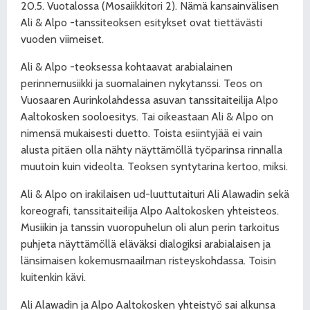
20.5. Vuotalossa (Mosaiikkitori 2). Nämä kansainvälisen
Ali & Alpo -tanssiteoksen esitykset ovat tiettävästi
vuoden viimeiset.
Ali & Alpo -teoksessa kohtaavat arabialainen
perinnemusiikki ja suomalainen nykytanssi. Teos on
Vuosaaren Aurinkolahdessa asuvan tanssitaiteilija Alpo
Aaltokosken sooloesitys. Tai oikeastaan Ali & Alpo on
nimensä mukaisesti duetto. Toista esiintyjää ei vain
alusta pitäen olla nähty näyttämöllä työparinsa rinnalla
muutoin kuin videolta. Teoksen syntytarina kertoo, miksi.
Ali & Alpo on irakilaisen ud-luuttutaituri Ali Alawadin sekä
koreografi, tanssitaiteilija Alpo Aaltokosken yhteisteos.
Musiikin ja tanssin vuoropuhelun oli alun perin tarkoitus
puhjeta näyttämöllä eläväksi dialogiksi arabialaisen ja
länsimaisen kokemusmaailman risteyskohdassa. Toisin
kuitenkin kävi.
Ali Alawadin ja Alpo Aaltokosken yhteistyö sai alkunsa