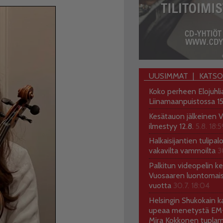
UUSIMMAT
KATS
Koko perheen Elojuhli
Liinamaanpuistossa 15
Kesätauon jälkeinen V
ilmestyy 12.8.
5.8. 18:5
Halkaisijantien tulipal
vakavilta vammoilta
3
Palkitun videopelin keh
Vuosaaren luontomai
vuotta
30.7. 18:04
Helsingin Shukokain ka
upeaa menetystä EM-
Mira Kokkonen tuplam