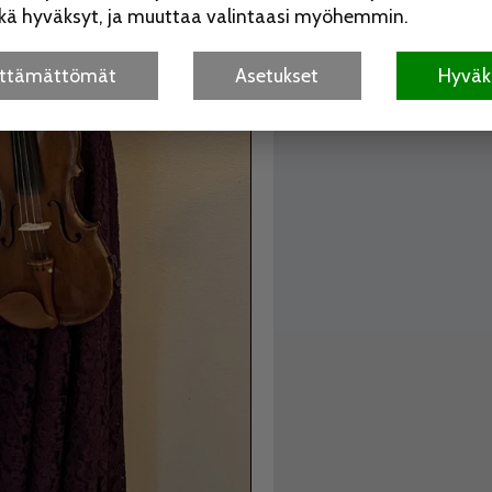
itkä hyväksyt, ja muuttaa valintaasi myöhemmin.
älttämättömät
Asetukset
Hyväks