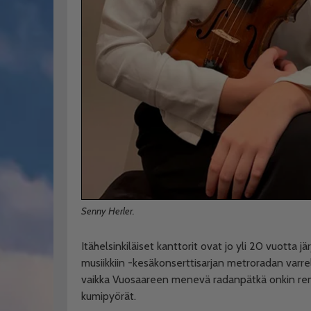
Senny Herler.
Itähelsinkiläiset kanttorit ovat jo yli 20 vuotta 
musiikkiin -kesäkonserttisarjan metroradan varrell
vaikka Vuosaareen menevä radanpätkä onkin remon
kumipyörät.