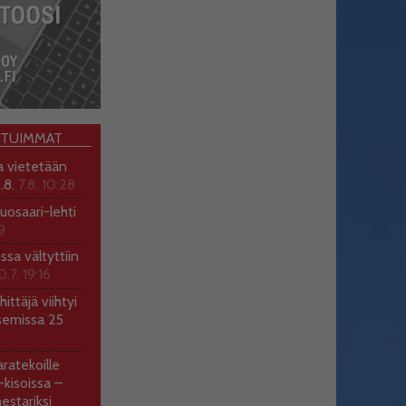
OTUIMMAT
a vietetään
.8.
7.8. 10:28
uosaari-lehti
9
ossa vältyttiin
0.7. 19:16
ittäjä viihtyi
semissa 25
ratekoille
kisoissa –
estariksi