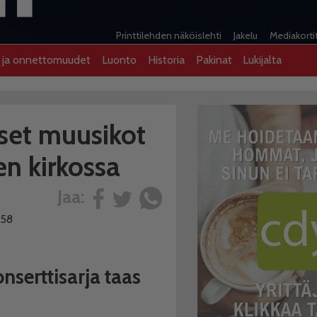
Printtilehden näköislehti
Jakelu
Mediakorti
t ja onnettomuudet
Luonto
Historia
Pakinat
Lukijalta
iset muusikot
n kirkossa
Jaa:
:58
nserttisarja taas