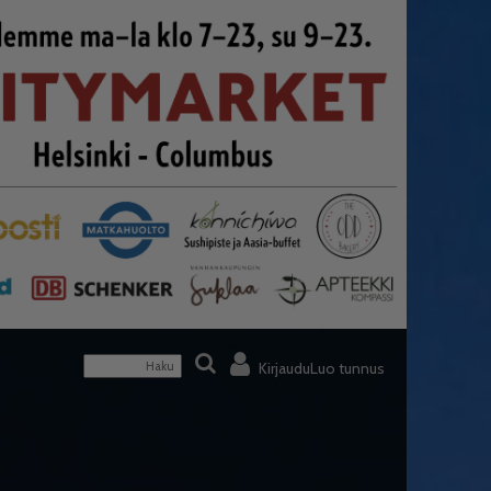
Kirjaudu
Luo tunnus