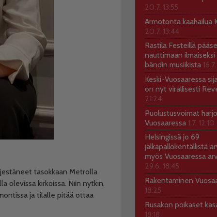
20.7. 13:55
Armotonta kaahailua Ka
20.7. 13:44
Rastila Festeillä pääs
nauttimaan ilmaiseksi 
bändin musiikista
16.7.
Keski-Vuosaaressa sij
on nyt virallisesti Rev
21:24
Puolustusvoimat harjo
Vuosaaressa
1.7. 12:10
Helsingissä jo 69
jalkapallokentällistä ar
myös Vuosaaressa arv
29.6. 18:45
järjestäneet tasokkaan Metrolla
Rakentaminen Vuosa
a olevissa kirkoissa. Niin nytkin,
18:25
tissa ja tilalle pitää ottaa
Rusakon poikaset ka
18:18