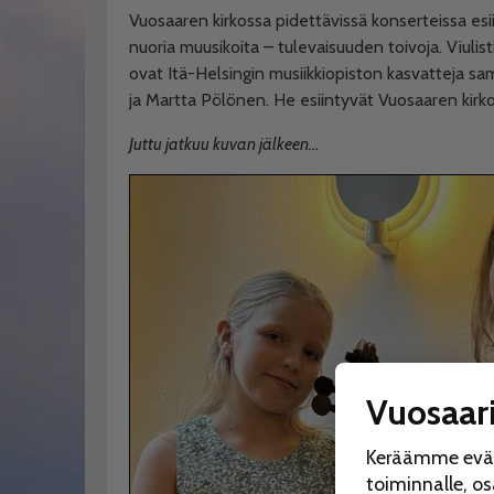
Vuosaaren kirkossa pidettävissä konserteissa esiin
nuoria muusikoita – tulevaisuuden toivoja. Viulist
ovat Itä-Helsingin musiikkiopiston kasvatteja sa
ja Martta Pölönen. He esiintyvät Vuosaaren kirkoss
Juttu jatkuu kuvan jälkeen…
Vuosaari
Keräämme eväst
toiminnalle, o