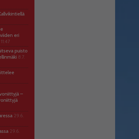
llvikintiellä
ee
viiden eri
 11:47
aitseva puisto
ellinmäki
8.7.
ittelee
voniittyjä –
oniittyjä
aressa
29.6.
sassa
29.6.