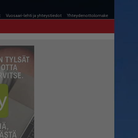
t
Vuosaari-lehti ja yhteystiedot
Yhteydenottolomake