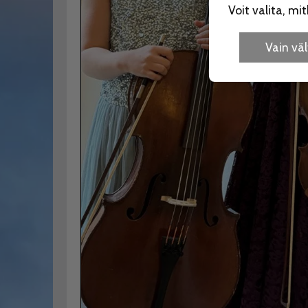
Voit valita, m
Vain v