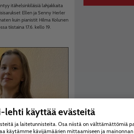
tyy itähelsinkiläisiä lahjakkaita
isisarukset Ellen ja Senny Herler
maten kuin pianistit Hilma Kolunen
a tiistaina 17.6. kello 19.
-lehti käyttää evästeitä
eitä ja laitetunnisteita. Osa niistä on välttämättömiä p
saa käytämme kävijämäärien mittaamiseen ja mainonnan r