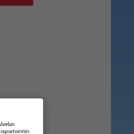
alvelun
aportointiin.