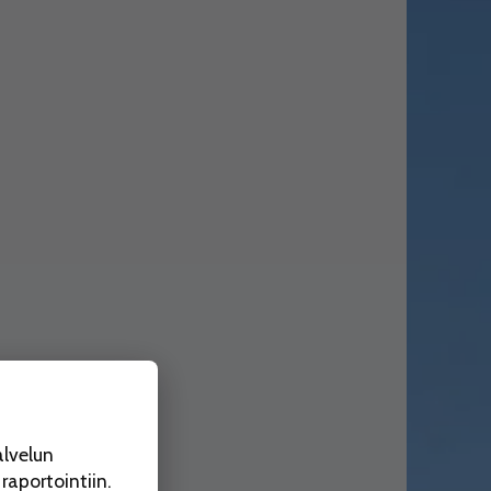
alvelun
aportointiin.