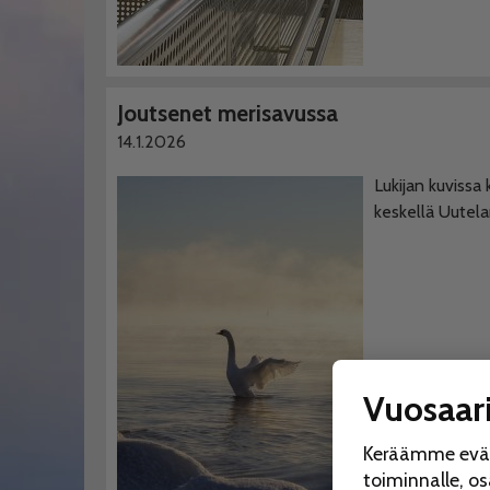
Joutsenet merisavussa
14.1.2026
Lukijan kuvissa
keskellä Uutel
Vuosaari
Keräämme eväst
toiminnalle, o