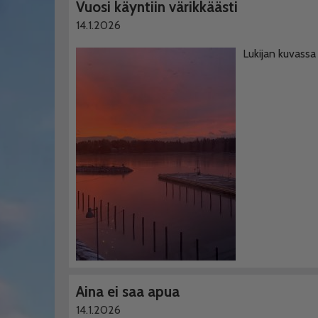
Vuosi käyntiin värikkäästi
14.1.2026
Lukijan kuvassa
Aina ei saa apua
14.1.2026