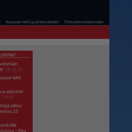
t
Vuosaari-lehti ja yhteystiedot
Yhteydenottolomake
UIMMAT
 vietetään
.8.
7.8. 10:28
osaari-lehti
9
ssa vältyttiin
.7. 19:16
ttäjä viihtyi
emissa 25
atekoille
soissa – Mira