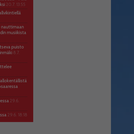
ksi
20.7. 13:55
lvikintiellä
ee nauttimaan
ndin musiikista
itseva puisto
llinmäki
8.7.
ttelee
allokentällistä
osaaressa
ressa
29.6.
assa
29.6. 18:18