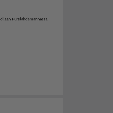
 ollaan Pursilahdenrannassa.