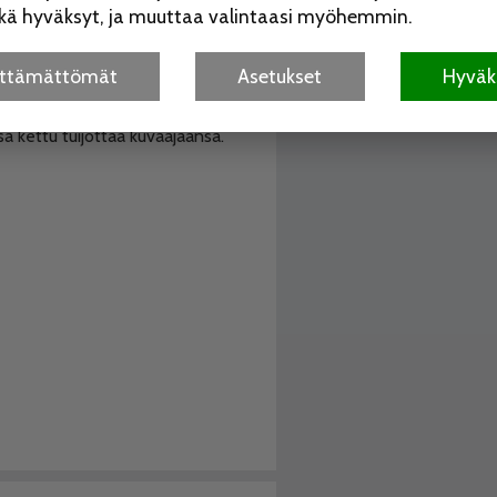
itkä hyväksyt, ja muuttaa valintaasi myöhemmin.
älttämättömät
Asetukset
Hyväks
sa kettu tuijottaa kuvaajaansa.