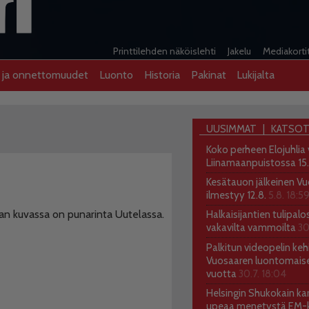
Printtilehden näköislehti
Jakelu
Mediakorti
t ja onnettomuudet
Luonto
Historia
Pakinat
Lukijalta
UUSIMMAT
KATSOT
Koko perheen Elojuhlia
Liinamaanpuistossa 15
Kesätauon jälkeinen Vu
ilmestyy 12.8.
5.8. 18:5
jan kuvassa on punarinta Uutelassa.
Halkaisijantien tulipalo
vakavilta vammoilta
30
Palkitun videopelin kehi
Vuosaaren luontomais
vuotta
30.7. 18:04
Helsingin Shukokain kar
upeaa menetystä EM-ki