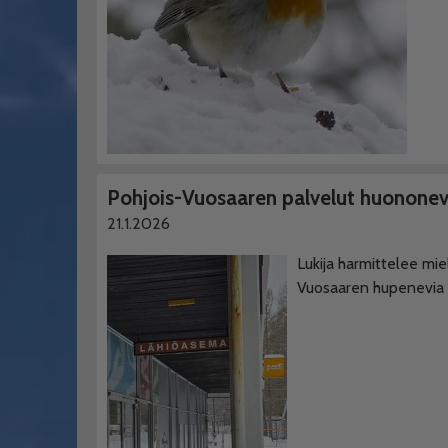
Pohjois-Vuosaaren palvelut huonone
21.1.2026
Lukija harmittelee mie
Vuosaaren hupenevia p