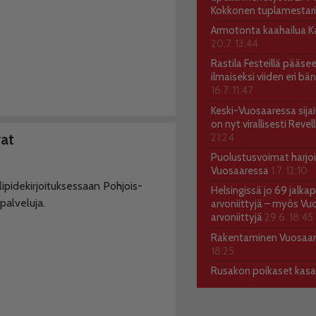
Kokkonen tuplamestari
Armotonta kaahailua Kal
20.7. 13:44
Rastila Festeillä pääs
ilmaiseksi viiden eri bä
16.7. 11:47
Keski-Vuosaaressa sija
on nyt virallisesti Reve
vat
21:24
Puolustusvoimat harjoi
Vuosaaressa
1.7. 12:10
lipidekirjoituksessaan Pohjois-
Helsingissä jo 69 jalkap
alveluja.
arvoniittyjä – myös Vu
arvoniittyjä
29.6. 18:45
Rakentaminen Vuosaa
18:25
Rusakon poikaset kas