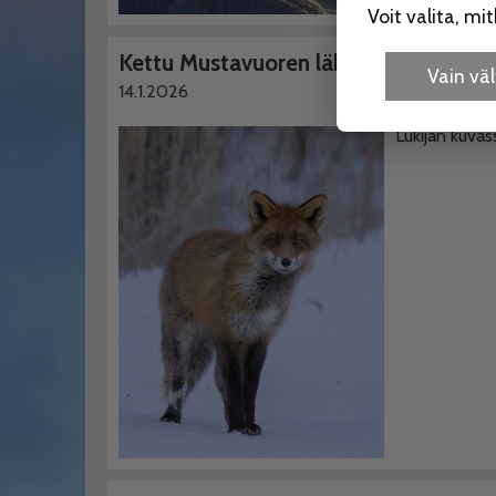
Voit valita, m
Kettu Mustavuoren lähellä
Vain v
14.1.2026
Lukijan kuvas