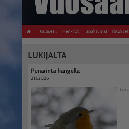
Uutiset
Henkilöt
Tapahtumat
Rikokse
LUKIJALTA
Punarinta hangella
21.1.2026
Luki