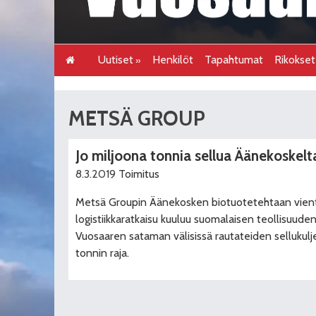
Uutiset
Henkilöt
Tapahtumat
Rikokse
METSÄ GROUP
Jo miljoona tonnia sellua Äänekoskel
8.3.2019
Toimitus
Metsä Groupin Äänekosken biotuotetehtaan vienti
logistiikkaratkaisu kuuluu suomalaisen teollisuude
Vuosaaren sataman välisissä rautateiden sellukulje
tonnin raja.