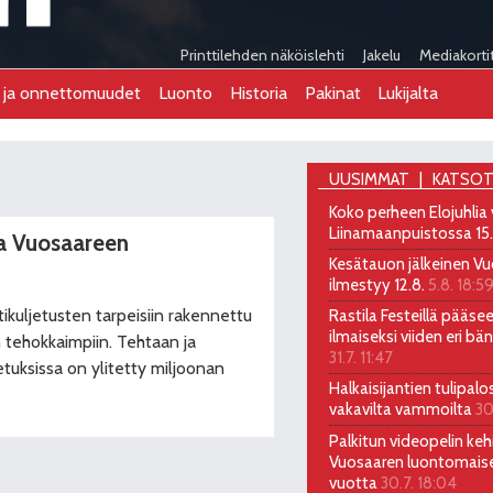
Printtilehden näköislehti
Jakelu
Mediakorti
t ja onnettomuudet
Luonto
Historia
Pakinat
Lukijalta
UUSIMMAT
KATSOT
Koko perheen Elojuhlia
Liinamaanpuistossa 15
ta Vuosaareen
Kesätauon jälkeinen Vu
ilmestyy 12.8.
5.8. 18:5
kuljetusten tarpeisiin rakennettu
Rastila Festeillä pääs
ilmaiseksi viiden eri bä
n tehokkaimpiin. Tehtaan ja
31.7. 11:47
tuksissa on ylitetty miljoonan
Halkaisijantien tulipalo
vakavilta vammoilta
30
Palkitun videopelin kehi
Vuosaaren luontomais
vuotta
30.7. 18:04