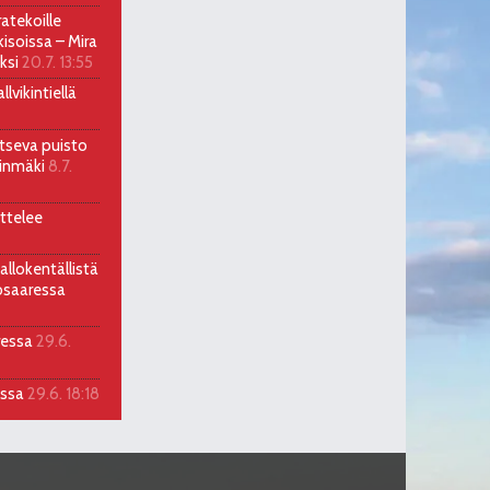
atekoille
soissa – Mira
ksi
20.7. 13:55
lvikintiellä
itseva puisto
llinmäki
8.7.
ttelee
allokentällistä
osaaressa
ressa
29.6.
assa
29.6. 18:18