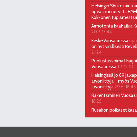
Helsingin Shukokain kar
upeaa menetystä EM-ki
Kokkonen tuplamestari
Armotonta kaahailua Kal
20.7. 13:44
Keski-Vuosaaressa sija
on nyt virallisesti Reve
21:24
Puolustusvoimat harjoi
Vuosaaressa
1.7. 12:10
Helsingissä jo 69 jalkap
arvoniittyjä – myös Vu
arvoniittyjä
29.6. 18:45
Rakentaminen Vuosaa
18:25
Rusakon poikaset kas