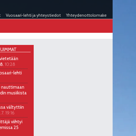
t
Vuosaari-lehti ja yhteystiedot
Yhteydenottolomake
UIMMAT
 vietetään
.8.
10:28
osaari-lehti
9
ee nauttimaan
ndin musiikista
ssa vältyttiin
.7. 19:16
ttäjä viihtyi
emissa 25