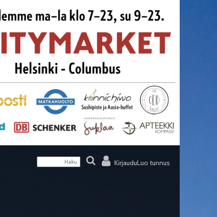
Kirjaudu
Luo tunnus