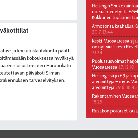
Helsingin Shukokain kar
upeaa menetystä EM-ki
Kokkonen tuplamestari
Armotonta kaahailua Kal
väkotitilat
20.7. 13:44
Keski-Vuosaaressa sija
on nyt virallisesti Reve
atus- ja koulutuslautakunta päätti
21:24
. pitämässään kokouksessa hyväksyä
Puolustusvoimat harjoi
aareen osoitteeseen Harbonkatu
Vuosaaressa
1.7. 12:10
teutettavan päiväkoti Siiman
Helsingissä jo 69 jalkap
srakennuksen tarveselvityksen.
arvoniittyjä – myös Vu
arvoniittyjä
29.6. 18:45
Rakentaminen Vuosaa
18:25
Rusakon poikaset kas