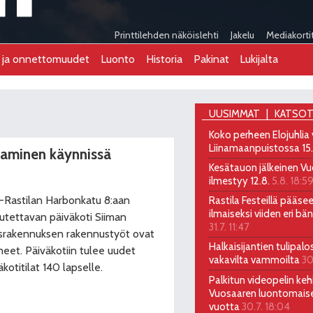
Printtilehden näköislehti
Jakelu
Mediakorti
t ja onnettomuudet
Luonto
Historia
Pakinat
Lukijalta
UUSIMMAT
KATSOT
Koko perheen Elojuhlia
Liinamaanpuistossa 15
taminen käynnissä
Kesätauon jälkeinen Vu
ilmestyy 12.8.
5.8. 18:5
-Rastilan Harbonkatu 8:aan
Rastila Festeillä pääs
ilmaiseksi viiden eri bä
utettavan päiväkoti Siiman
31.7. 11:47
srakennuksen rakennustyöt ovat
Halkaisijantien tulipalo
neet. Päiväkotiin tulee uudet
vakavilta vammoilta
30
äkotitilat 140 lapselle.
Palkitun videopelin kehi
Vuosaaren luontomais
vuotta
30.7. 18:04