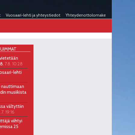
t
Vuosaari-lehti ja yhteystiedot
Yhteydenottolomake
UIMMAT
 vietetään
.8.
7.8. 10:28
osaari-lehti
9
ee nauttimaan
ndin musiikista
ssa vältyttiin
.7. 19:16
ttäjä viihtyi
emissa 25