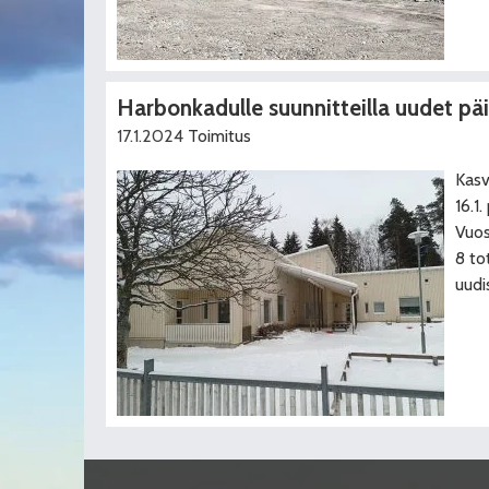
Harbonkadulle suunnitteilla uudet päi
17.1.2024
Toimitus
Kasv
16.1
Vuos
8 to
uudi