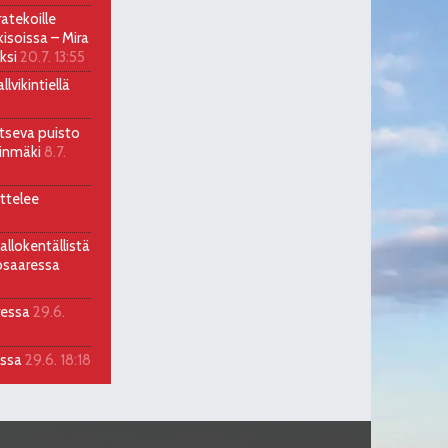
atekoille
soissa – Mira
ksi
20.7. 13:55
lvikintiellä
itseva puisto
llinmäki
8.7.
ttelee
allokentällistä
osaaressa
ressa
29.6.
assa
29.6. 18:18