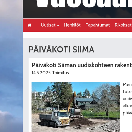
Uutiset
Henkilöt
Tapahtumat
Rikokse
PÄIVÄKOTI SIIMA
Päiväkoti Siiman uudiskohteen raken
14.5.2025
Toimitus
Meri
tote
uudi
alka
päiv