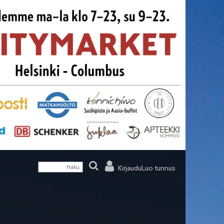
Kirjaudu
Luo tunnus