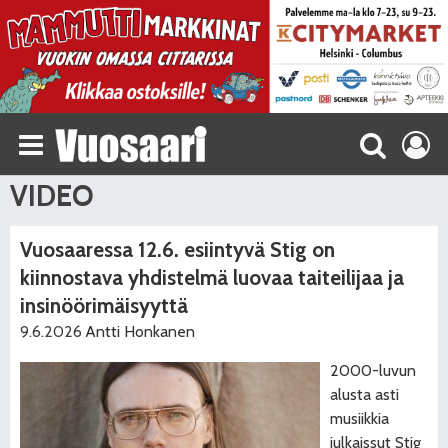
VIDEO
Vuosaaressa 12.6. esiintyvä Stig on
kiinnostava yhdistelmä luovaa taiteilijaa ja
insinöörimäisyyttä
9.6.2026
Antti Honkanen
2000-luvun
alusta asti
musiikkia
julkaissut Stig