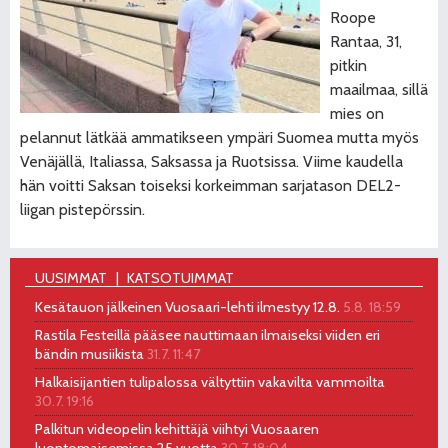
Roope
Rantaa, 31,
pitkin
maailmaa, sillä
mies on
pelannut lätkää ammatikseen ympäri Suomea mutta myös
Venäjällä, Italiassa, Saksassa ja Ruotsissa. Viime kaudella
hän voitti Saksan toiseksi korkeimman sarjatason DEL2-
liigan pistepörssin.
UUSIMMAT
KATSOTUIMMAT
Kesätauon jälkeinen Vuosaari-lehti ilmestyy 12.8.
5.8. 18:59
Rastila Festeillä pääsee nauttimaan ilmaiseksi viiden eri
bändin musiikista
31.7. 11:47
Halkaisijantien tulipalossa vältyttiin vakavilta vammoilta
30.7. 19:16
Palkitun videopelin kehittäjä viihtyi Vuosaaren