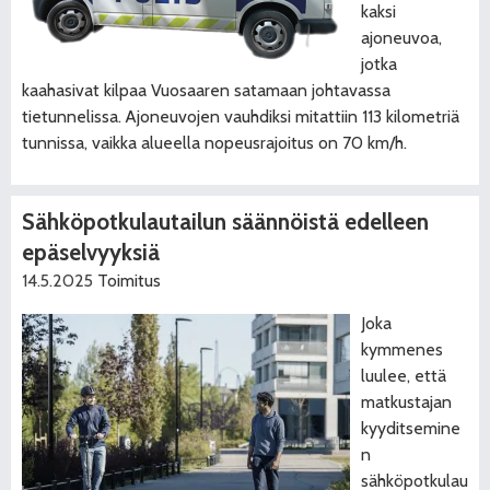
kaksi
ajoneuvoa,
jotka
kaahasivat kilpaa Vuosaaren satamaan johtavassa
tietunnelissa. Ajoneuvojen vauhdiksi mitattiin 113 kilometriä
tunnissa, vaikka alueella nopeusrajoitus on 70 km/h.
Sähköpotkulautailun säännöistä edelleen
epäselvyyksiä
14.5.2025
Toimitus
Joka
kymmenes
luulee, että
matkustajan
kyyditsemine
n
sähköpotkulau