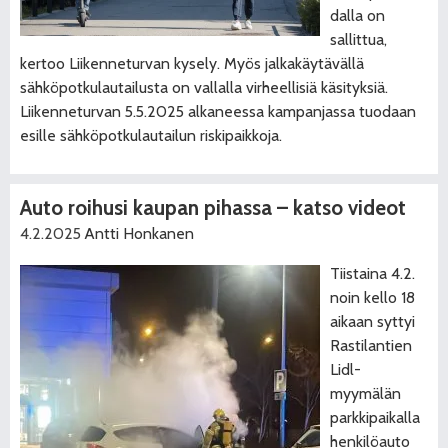
dalla on
sallittua,
kertoo Liikenneturvan kysely. Myös jalkakäytävällä
sähköpotkulautailusta on vallalla virheellisiä käsityksiä.
Liikenneturvan 5.5.2025 alkaneessa kampanjassa tuodaan
esille sähköpotkulautailun riskipaikkoja.
Auto roihusi kaupan pihassa – katso videot
4.2.2025
Antti Honkanen
Tiistaina 4.2.
noin kello 18
aikaan syttyi
Rastilantien
Lidl-
myymälän
parkkipaikalla
henkilöauto