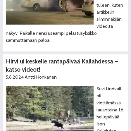
tuleen, kuten
artikkelin
silminnäkijän
videolta
näkyy. Paikalle riensi useampi pelastusyksikkö
sammuttamaan paloa.
Hirvi ui keskelle rantapäivää Kallahdessa –
katso videot!
5.6.2024
Antti Honkanen
Suvi Lindvall
oli
viettämässä
lauantaina 1.6.
hellepäivää
Ison
Kallahden