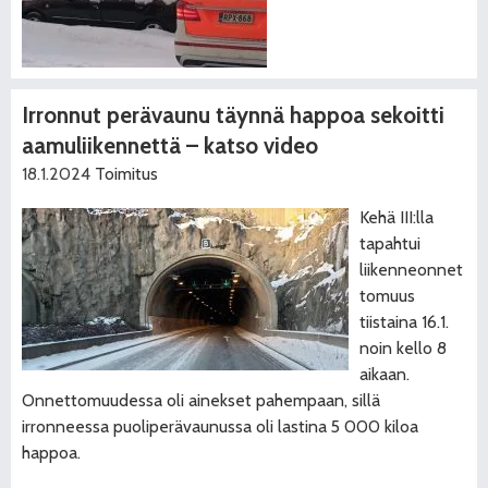
Irronnut perävaunu täynnä happoa sekoitti
aamuliikennettä – katso video
18.1.2024
Toimitus
Kehä III:lla
tapahtui
liikenneonnet
tomuus
tiistaina 16.1.
noin kello 8
aikaan.
Onnettomuudessa oli ainekset pahempaan, sillä
irronneessa puoliperävaunussa oli lastina 5 000 kiloa
happoa.