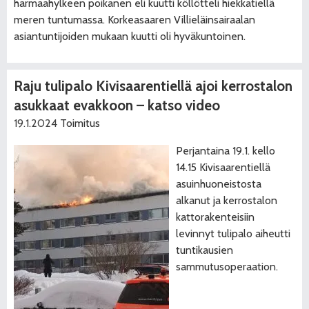
harmaahylkeen poikanen eli kuutti köllötteli hiekkatiellä
meren tuntumassa. Korkeasaaren Villieläinsairaalan
asiantuntijoiden mukaan kuutti oli hyväkuntoinen.
Raju tulipalo Kivisaarentiellä ajoi kerrostalon
asukkaat evakkoon – katso video
19.1.2024
Toimitus
Perjantaina 19.1. kello
14.15 Kivisaarentiellä
asuinhuoneistosta
alkanut ja kerrostalon
kattorakenteisiin
levinnyt tulipalo aiheutti
tuntikausien
sammutusoperaation.