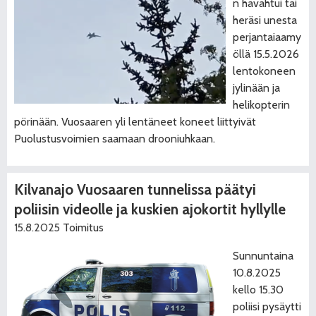
n havahtui tai
heräsi unesta
perjantaiaamy
öllä 15.5.2026
lentokoneen
jylinään ja
helikopterin
pörinään. Vuosaaren yli lentäneet koneet liittyivät
Puolustusvoimien saamaan drooniuhkaan.
Kilvanajo Vuosaaren tunnelissa päätyi
poliisin videolle ja kuskien ajokortit hyllylle
15.8.2025
Toimitus
Sunnuntaina
10.8.2025
kello 15.30
poliisi pysäytti