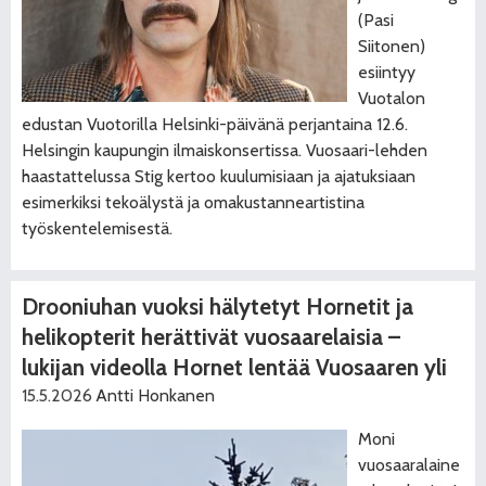
(Pasi
Siitonen)
esiintyy
Vuotalon
edustan Vuotorilla Helsinki-päivänä perjantaina 12.6.
Helsingin kaupungin ilmaiskonsertissa. Vuosaari-lehden
haastattelussa Stig kertoo kuulumisiaan ja ajatuksiaan
esimerkiksi tekoälystä ja omakustanneartistina
työskentelemisestä.
Drooniuhan vuoksi hälytetyt Hornetit ja
helikopterit herättivät vuosaarelaisia –
lukijan videolla Hornet lentää Vuosaaren yli
15.5.2026
Antti Honkanen
Moni
vuosaaralaine