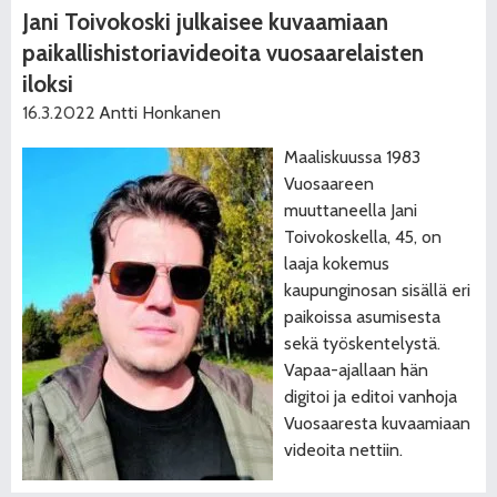
Jani Toivokoski julkaisee kuvaamiaan
paikallishistoriavideoita vuosaarelaisten
iloksi
16.3.2022
Antti Honkanen
Maaliskuussa 1983
Vuosaareen
muuttaneella Jani
Toivokoskella, 45, on
laaja kokemus
kaupunginosan sisällä eri
paikoissa asumisesta
sekä työskentelystä.
Vapaa-ajallaan hän
digitoi ja editoi vanhoja
Vuosaaresta kuvaamiaan
videoita nettiin.