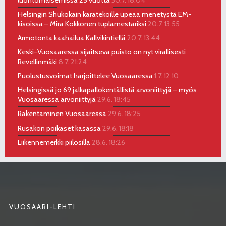
luontomaisemissa 25 vuotta
30.7. 18:04
Helsingin Shukokain karatekoille upeaa menetystä EM-
kisoissa – Mira Kokkonen tuplamestariksi
20.7. 13:55
Armotonta kaahailua Kallvikintiellä
20.7. 13:44
Keski-Vuosaaressa sijaitseva puisto on nyt virallisesti
Revellinmäki
8.7. 21:24
Puolustusvoimat harjoittelee Vuosaaressa
1.7. 12:10
Helsingissä jo 69 jalkapallokentällistä arvoniittyjä – myös
Vuosaaressa arvoniittyjä
29.6. 18:45
Rakentaminen Vuosaaressa
29.6. 18:25
Rusakon poikaset kasassa
29.6. 18:18
Liikennemerkki piilosilla
28.6. 18:26
VUOSAARI-LEHTI