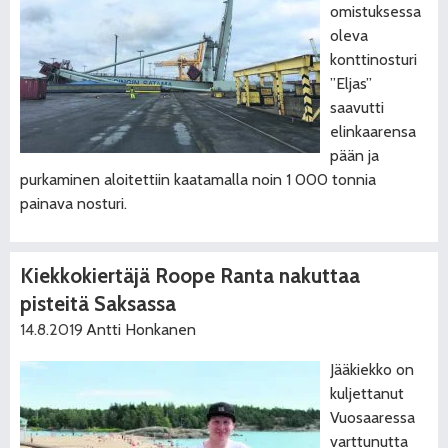
omistuksessa
oleva
konttinosturi
”Eljas”
saavutti
elinkaarensa
pään ja
purkaminen aloitettiin kaatamalla noin 1 000 tonnia
painava nosturi.
Kiekkokiertäjä Roope Ranta nakuttaa
pisteitä Saksassa
14.8.2019
Antti Honkanen
Jääkiekko on
kuljettanut
Vuosaaressa
varttunutta