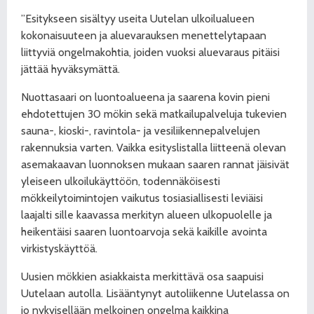
”Esitykseen sisältyy useita Uutelan ulkoilualueen
kokonaisuuteen ja aluevarauksen menettelytapaan
liittyviä ongelmakohtia, joiden vuoksi aluevaraus pitäisi
jättää hyväksymättä.
Nuottasaari on luontoalueena ja saarena kovin pieni
ehdotettujen 30 mökin sekä matkailupalveluja tukevien
sauna-, kioski-, ravintola- ja vesiliikennepalvelujen
rakennuksia varten. Vaikka esityslistalla liitteenä olevan
asemakaavan luonnoksen mukaan saaren rannat jäisivät
yleiseen ulkoilukäyttöön, todennäköisesti
mökkeilytoimintojen vaikutus tosiasiallisesti leviäisi
laajalti sille kaavassa merkityn alueen ulkopuolelle ja
heikentäisi saaren luontoarvoja sekä kaikille avointa
virkistyskäyttöä.
Uusien mökkien asiakkaista merkittävä osa saapuisi
Uutelaan autolla. Lisääntynyt autoliikenne Uutelassa on
jo nykyisellään melkoinen ongelma kaikkina