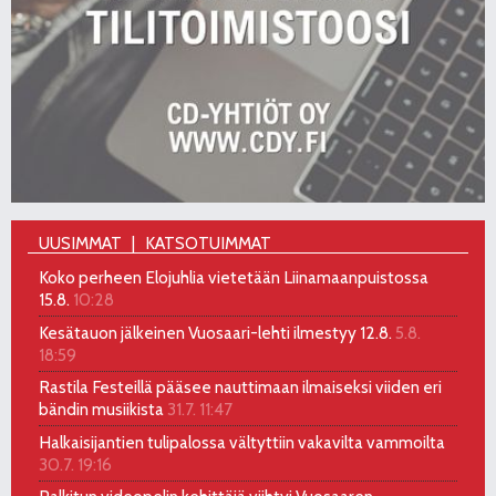
UUSIMMAT
KATSOTUIMMAT
Koko perheen Elojuhlia vietetään Liinamaanpuistossa
15.8.
10:28
Kesätauon jälkeinen Vuosaari-lehti ilmestyy 12.8.
5.8.
18:59
Rastila Festeillä pääsee nauttimaan ilmaiseksi viiden eri
bändin musiikista
31.7. 11:47
Halkaisijantien tulipalossa vältyttiin vakavilta vammoilta
30.7. 19:16