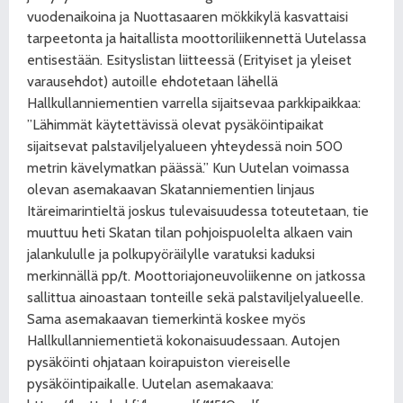
vuodenaikoina ja Nuottasaaren mökkikylä kasvattaisi
tarpeetonta ja haitallista moottoriliikennettä Uutelassa
entisestään. Esityslistan liitteessä (Erityiset ja yleiset
varausehdot) autoille ehdotetaan lähellä
Hallkullanniementien varrella sijaitsevaa parkkipaikkaa:
”Lähimmät käytettävissä olevat pysäköintipaikat
sijaitsevat palstaviljelyalueen yhteydessä noin 500
metrin kävelymatkan päässä.” Kun Uutelan voimassa
olevan asemakaavan Skatanniementien linjaus
Itäreimarintieltä joskus tulevaisuudessa toteutetaan, tie
muuttuu heti Skatan tilan pohjoispuolelta alkaen vain
jalankululle ja polkupyöräilylle varatuksi kaduksi
merkinnällä pp/t. Moottoriajoneuvoliikenne on jatkossa
sallittua ainoastaan tonteille sekä palstaviljelyalueelle.
Sama asemakaavan tiemerkintä koskee myös
Hallkullanniementietä kokonaisuudessaan. Autojen
pysäköinti ohjataan koirapuiston viereiselle
pysäköintipaikalle. Uutelan asemakaava: