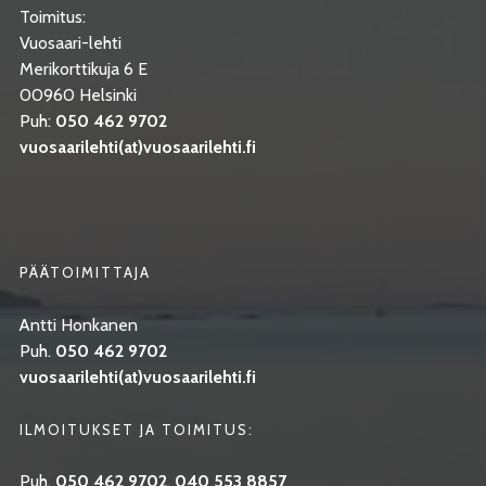
Toimitus:
Vuosaari-lehti
Merikorttikuja 6 E
00960 Helsinki
Puh:
050 462 9702
vuosaarilehti(at)vuosaarilehti.fi
PÄÄTOIMITTAJA
Antti Honkanen
Puh.
050 462 9702
vuosaarilehti(at)vuosaarilehti.fi
ILMOITUKSET JA TOIMITUS:
Puh.
050 462 9702
,
040 553 8857