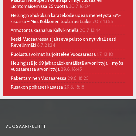
Palkitun videopelin kehittäjä viihtyi Vuosaaren
luontomaisemissa 25 vuotta
30.7. 18:04
Helsingin Shukokain karatekoille upeaa menetystä EM-
kisoissa – Mira Kokkonen tuplamestariksi
20.7. 13:55
Armotonta kaahailua Kallvikintiellä
20.7. 13:44
Keski-Vuosaaressa sijaitseva puisto on nyt virallisesti
Revellinmäki
8.7. 21:24
Puolustusvoimat harjoittelee Vuosaaressa
1.7. 12:10
Helsingissä jo 69 jalkapallokentällistä arvoniittyjä – myös
Vuosaaressa arvoniittyjä
29.6. 18:45
Rakentaminen Vuosaaressa
29.6. 18:25
Rusakon poikaset kasassa
29.6. 18:18
VUOSAARI-LEHTI