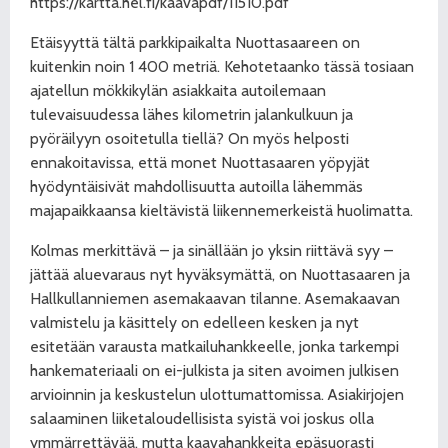
https://kartta.hel.fi/kaavapdf/11510.pdf
Etäisyyttä tältä parkkipaikalta Nuottasaareen on
kuitenkin noin 1 400 metriä. Kehotetaanko tässä tosiaan
ajatellun mökkikylän asiakkaita autoilemaan
tulevaisuudessa lähes kilometrin jalankulkuun ja
pyöräilyyn osoitetulla tiellä? On myös helposti
ennakoitavissa, että monet Nuottasaaren yöpyjät
hyödyntäisivät mahdollisuutta autoilla lähemmäs
majapaikkaansa kieltävistä liikennemerkeistä huolimatta.
Kolmas merkittävä – ja sinällään jo yksin riittävä syy –
jättää aluevaraus nyt hyväksymättä, on Nuottasaaren ja
Hallkullanniemen asemakaavan tilanne. Asemakaavan
valmistelu ja käsittely on edelleen kesken ja nyt
esitetään varausta matkailuhankkeelle, jonka tarkempi
hankemateriaali on ei-julkista ja siten avoimen julkisen
arvioinnin ja keskustelun ulottumattomissa. Asiakirjojen
salaaminen liiketaloudellisista syistä voi joskus olla
ymmärrettävää, mutta kaavahankkeita epäsuorasti