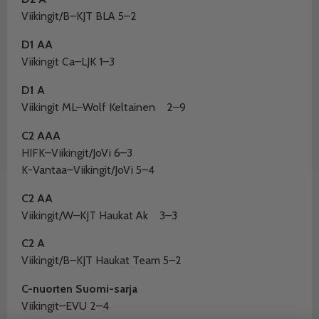
Viikingit/B–KJT BLA 5–2
D1 AA
Viikingit Ca–LJK 1–3
D1 A
Viikingit ML–Wolf Keltainen
2–9
C2 AAA
HIFK–Viikingit/JoVi 6–3
K-Vantaa–Viikingit/JoVi 5–4
C2 AA
Viikingit/W–KJT Haukat Ak
3–3
C2 A
Viikingit/B–KJT Haukat Team 5–2
C-nuorten Suomi-sarja
Viikingit–EVU 2–4