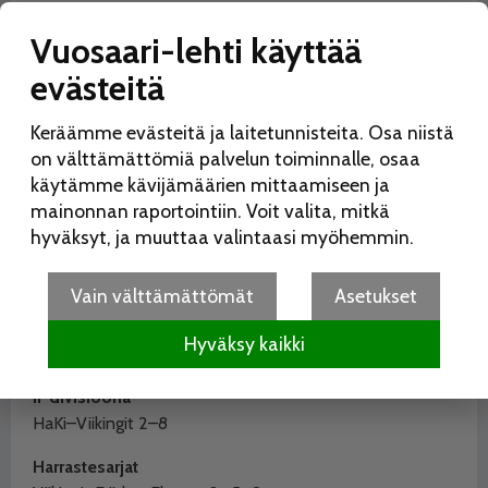
B2-nuorten Mestis
Vuosaari-lehti käyttää
Viikingit/JoVi–KJT Haukat
6–3
evästeitä
B-nuorten Mestis
Keräämme evästeitä ja laitetunnisteita. Osa niistä
Pyry–Viikingit 0–3
on välttämättömiä palvelun toiminnalle, osaa
KOOVEE–Viikingit 4–1
käytämme kävijämäärien mittaamiseen ja
Nuorten Aluesarja
mainonnan raportointiin. Voit valita, mitkä
Viikingit–EKS 11–4
hyväksyt, ja muuttaa valintaasi myöhemmin.
Hunters–Viikingit 5–11
Viikingit Akatemia–Jäähonka
4–2
Vain välttämättömät
Asetukset
III-divisioona
Hyväksy kaikki
Joukkue IF–Viikingit Akatemia
3–6
II-divisioona
HaKi–Viikingit 2–8
Harrastesarjat