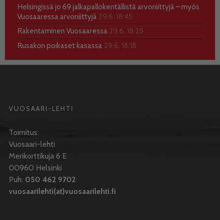
Helsingissä jo 69 jalkapallokentällistä arvoniittyjä – myös
Vuosaaressa arvoniittyjä
29.6. 18:45
Rakentaminen Vuosaaressa
29.6. 18:25
Rusakon poikaset kasassa
29.6. 18:18
VUOSAARI-LEHTI
Toimitus:
Vuosaari-lehti
Merikorttikuja 6 E
00960 Helsinki
Puh:
050 462 9702
vuosaarilehti(at)vuosaarilehti.fi