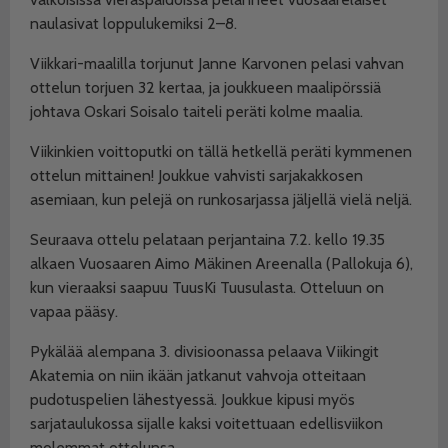
naulasivat loppulukemiksi 2–8.
Viikkari-maalilla torjunut Janne Karvonen pelasi vahvan
ottelun torjuen 32 kertaa, ja joukkueen maalipörssiä
johtava Oskari Soisalo taiteli peräti kolme maalia.
Viikinkien voittoputki on tällä hetkellä peräti kymmenen
ottelun mittainen! Joukkue vahvisti sarjakakkosen
asemiaan, kun pelejä on runkosarjassa jäljellä vielä neljä.
Seuraava ottelu pelataan perjantaina 7.2. kello 19.35
alkaen Vuosaaren Aimo Mäkinen Areenalla (Pallokuja 6),
kun vieraaksi saapuu TuusKi Tuusulasta. Otteluun on
vapaa pääsy.
Pykälää alempana 3. divisioonassa pelaava Viikingit
Akatemia on niin ikään jatkanut vahvoja otteitaan
pudotuspelien lähestyessä. Joukkue kipusi myös
sarjataulukossa sijalle kaksi voitettuaan edellisviikon
molemmat ottelunsa.