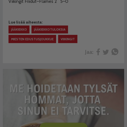
Viikingit Friidut–Flames 2
5–0
Lue lisää aiheesta:
JÄÄKIEKKO
JÄÄKIEKKOTULOKSIA
MIESTEN EDUSTUSJOUKKUE
VIIKINGIT
Jaa: