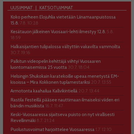
UUSIMMAT
KATSOTUIMMAT
Koko perheen Elojuhlia vietetään Liinamaanpuistossa
15.8.
7.8. 10:28
Kesätauon jälkeinen Vuosaari-lehti ilmestyy 12.8.
5.8.
18:59
Halkaisijantien tulipalossa vältyttiin vakavilta vammoilta
30.7. 19:16
Palkitun videopelin kehittäjä viihtyi Vuosaaren
luontomaisemissa 25 vuotta
30.7. 18:04
Helsingin Shukokain karatekoille upeaa menetystä EM-
kisoissa – Mira Kokkonen tuplamestariksi
20.7. 13:55
Armotonta kaahailua Kallvikintiellä
20.7. 13:44
Rastila Festeillä pääsee nauttimaan ilmaiseksi viiden eri
bändin musiikista
16.7. 11:47
Keski-Vuosaaressa sijaitseva puisto on nyt virallisesti
Revellinmäki
8.7. 21:24
Puolustusvoimat harjoittelee Vuosaaressa
1.7. 12:10