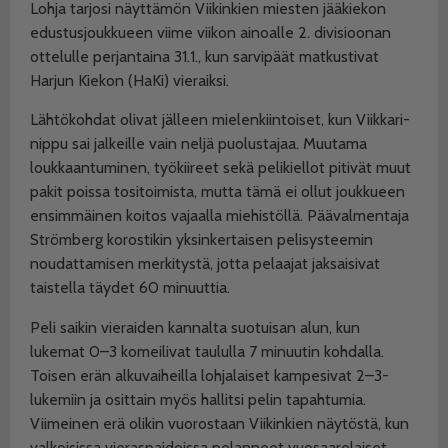
Lohja tarjosi näyttämön Viikinkien miesten jääkiekon
edustusjoukkueen viime viikon ainoalle 2. divisioonan
ottelulle perjantaina 31.1., kun sarvipäät matkustivat
Harjun Kiekon (HaKi) vieraiksi.
Lähtökohdat olivat jälleen mielenkiintoiset, kun Viikkari-
nippu sai jalkeille vain neljä puolustajaa. Muutama
loukkaantuminen, työkiireet sekä pelikiellot pitivät muut
pakit poissa tositoimista, mutta tämä ei ollut joukkueen
ensimmäinen koitos vajaalla miehistöllä. Päävalmentaja
Strömberg korostikin yksinkertaisen pelisysteemin
noudattamisen merkitystä, jotta pelaajat jaksaisivat
taistella täydet 60 minuuttia.
Peli saikin vieraiden kannalta suotuisan alun, kun
lukemat 0–3 komeilivat taululla 7 minuutin kohdalla.
Toisen erän alkuvaiheilla lohjalaiset kampesivat 2–3-
lukemiin ja osittain myös hallitsi pelin tapahtumia.
Viimeinen erä olikin vuorostaan Viikinkien näytöstä, kun
valkoisissa vieraspaidoissa pelanneet vuosaarelaiset