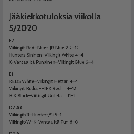
Jääkiekkotuloksia viikolla
5/2020
E2
Viikingit Red–Blues JR Blue 2 2–12
Hunters Sininen–Viikingit White 4–4
K-Vantaa Itä Punainen–Viikingit Blue 6–4
E1
REDS White–Viikingit Hettari 4–4
Viikingit Rudus–HIFK Red
4–12
HJK Black–Viikingit Uutela
11–1
D2 AA
Viikingit/R–Hunters/Si 5–1
Viikingit/W–K-Vantaa Itä Pun 8–0
D2 A