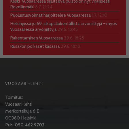
Keski-Vuosaaressa sijaitseva puisto on nyt virallisesti
Revellinmäki
8.7. 21:24
Puolustusvoimat harjoittelee Vuosaaressa
1.7. 12:10
Helsingissä jo 69 jalkapallokentällistä arvoniittyjä – myös
Vuosaaressa arvoniittyjä
29.6. 18:45
Rakentaminen Vuosaaressa
29.6. 18:25
Rusakon poikaset kasassa
29.6. 18:18
VUOSAARI-LEHTI
Toimitus:
Vuosaari-lehti
Merikorttikuja 6 E
00960 Helsinki
Puh:
050 462 9702