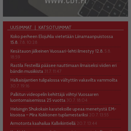
UUSIMMAT
KATSOTUIMMAT
Koko perheen Elojuhlia vietetään Liinamaanpuistossa
15.8.
7.8. 10:28
Kesätauon jälkeinen Vuosaari-lehti ilmestyy 12.8.
5.8.
18:59
Rastila Festeillä pääsee nauttimaan ilmaiseksi viiden eri
bändin musiikista
31.7. 11:47
Halkaisijantien tulipalossa vältyttiin vakavilta vammoilta
30.7. 19:16
Palkitun videopelin kehittäjä viihtyi Vuosaaren
luontomaisemissa 25 vuotta
30.7. 18:04
Helsingin Shukokain karatekoille upeaa menetystä EM-
kisoissa – Mira Kokkonen tuplamestariksi
20.7. 13:55
Armotonta kaahailua Kallvikintiellä
20.7. 13:44