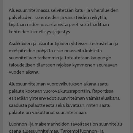
Aluesuunnitelmassa selvitetään katu- ja viheralueiden
palveluiden, rakenteiden ja varusteiden nykytila,
kirjataan niiden parantamistarpeet sekä laaditaan
kohteiden kiireellisyysjärjestys.
Asukkaiden ja asiantuntijoiden yhteisen keskustelun ja
mielipiteiden pohjalta esiin nousseita kohteita
suunnitellaan tarkemmin ja toteutetaan kaupungin
taloudellisen tilanteen rajoissa kymmenen seuraavan
vuoden aikana.
Aluesuunnitelman vuorovaikutuksen aikana saatu
palaute kootaan vuorovaikutusraporttiin. Raportissa
esitetään yhteenvedot suunnitelman valmisteluaikana
saadusta palautteesta sekä kuvataan, miten saatu
palaute on vaikuttanut suunnitelmaan.
Luonnon- ja maisemanhoidon tavoitteet on suunniteltu
osana aluesuunnitelmaa. Tarkempi luonnon- ja