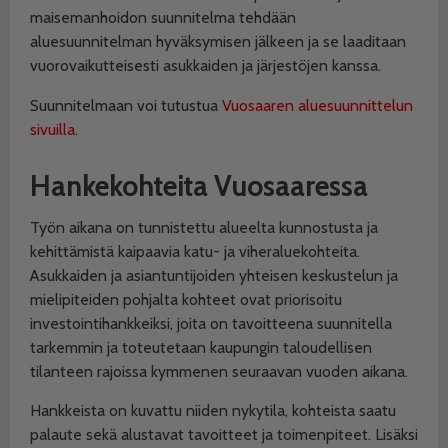
maisemanhoidon suunnitelma tehdään
aluesuunnitelman hyväksymisen jälkeen ja se laaditaan
vuorovaikutteisesti asukkaiden ja järjestöjen kanssa.
Suunnitelmaan voi tutustua
Vuosaaren aluesuunnittelun
sivuilla
.
Hankekohteita Vuosaaressa
Työn aikana on tunnistettu alueelta kunnostusta ja
kehittämistä kaipaavia katu- ja viheraluekohteita.
Asukkaiden ja asiantuntijoiden yhteisen keskustelun ja
mielipiteiden pohjalta kohteet ovat priorisoitu
investointihankkeiksi, joita on tavoitteena suunnitella
tarkemmin ja toteutetaan kaupungin taloudellisen
tilanteen rajoissa kymmenen seuraavan vuoden aikana.
Hankkeista on kuvattu niiden nykytila, kohteista saatu
palaute sekä alustavat tavoitteet ja toimenpiteet. Lisäksi