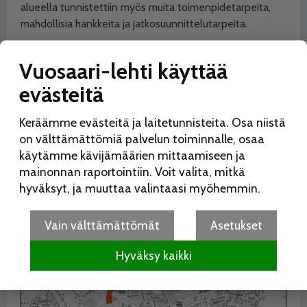
alueella tunnistettiin myös muita toimenpidetarpeita,
mahdollisia hankkeita ja jatkosuunnittelutarpeita.
Hankekohteet
alueella
Vuosaari-lehti käyttää
evästeitä
Keräämme evästeitä ja laitetunnisteita. Osa niistä
on välttämättömiä palvelun toiminnalle, osaa
käytämme kävijämäärien mittaamiseen ja
mainonnan raportointiin. Voit valita, mitkä
hyväksyt, ja muuttaa valintaasi myöhemmin.
Vain välttämättömät
Asetukset
Hyväksy kaikki