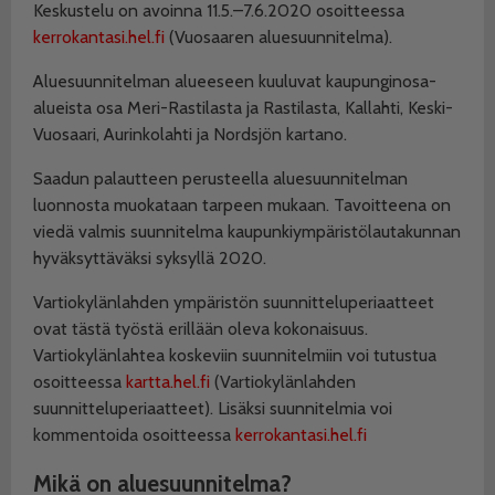
Keskustelu on avoinna 11.5.–7.6.2020 osoitteessa
kerrokantasi.hel.fi
(Vuosaaren aluesuunnitelma).
Aluesuunnitelman alueeseen kuuluvat kaupunginosa-
alueista osa Meri-Rastilasta ja Rastilasta, Kallahti, Keski-
Vuosaari, Aurinkolahti ja Nordsjön kartano.
Saadun palautteen perusteella aluesuunnitelman
luonnosta muokataan tarpeen mukaan. Tavoitteena on
viedä valmis suunnitelma kaupunkiympäristölautakunnan
hyväksyttäväksi syksyllä 2020.
Vartiokylänlahden ympäristön suunnitteluperiaatteet
ovat tästä työstä erillään oleva kokonaisuus.
Vartiokylänlahtea koskeviin suunnitelmiin voi tutustua
osoitteessa
kartta.hel.fi
(Vartiokylänlahden
suunnitteluperiaatteet). Lisäksi suunnitelmia voi
kommentoida osoitteessa
kerrokantasi.hel
.fi
Mikä on aluesuunnitelma?