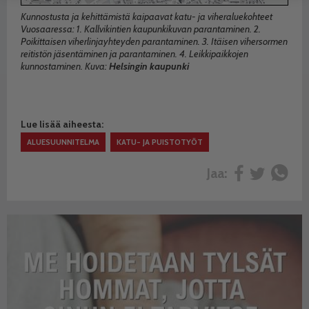
Kunnostusta ja kehittämistä kaipaavat katu- ja viheraluekohteet
Vuosaaressa: 1. Kallvikintien kaupunkikuvan parantaminen. 2.
Poikittaisen viherlinjayhteyden parantaminen. 3. Itäisen vihersormen
reitistön jäsentäminen ja parantaminen. 4. Leikkipaikkojen
kunnostaminen. Kuva:
Helsingin kaupunki
Lue lisää aiheesta:
ALUESUUNNITELMA
KATU- JA PUISTOTYÖT
Jaa: