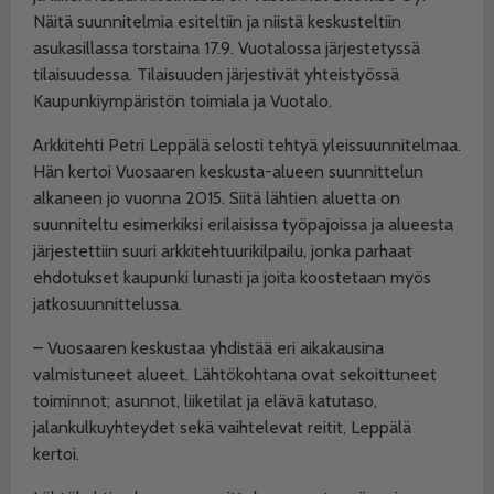
Näitä suunnitelmia esiteltiin ja niistä keskusteltiin
asukasillassa torstaina 17.9. Vuotalossa järjestetyssä
tilaisuudessa. Tilaisuuden järjestivät yhteistyössä
Kaupunkiympäristön toimiala ja Vuotalo.
Arkkitehti Petri Leppälä selosti tehtyä yleissuunnitelmaa.
Hän kertoi Vuosaaren keskusta-alueen suunnittelun
alkaneen jo vuonna 2015. Siitä lähtien aluetta on
suunniteltu esimerkiksi erilaisissa työpajoissa ja alueesta
järjestettiin suuri arkkitehtuurikilpailu, jonka parhaat
ehdotukset kaupunki lunasti ja joita koostetaan myös
jatkosuunnittelussa.
– Vuosaaren keskustaa yhdistää eri aikakausina
valmistuneet alueet. Lähtökohtana ovat sekoittuneet
toiminnot; asunnot, liiketilat ja elävä katutaso,
jalankulkuyhteydet sekä vaihtelevat reitit, Leppälä
kertoi.