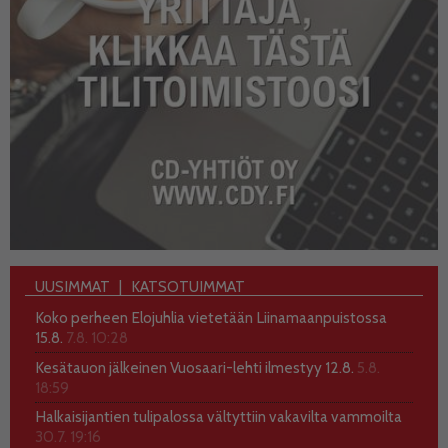
UUSIMMAT
KATSOTUIMMAT
Koko perheen Elojuhlia vietetään Liinamaanpuistossa
15.8.
7.8. 10:28
Kesätauon jälkeinen Vuosaari-lehti ilmestyy 12.8.
5.8.
18:59
Halkaisijantien tulipalossa vältyttiin vakavilta vammoilta
30.7. 19:16