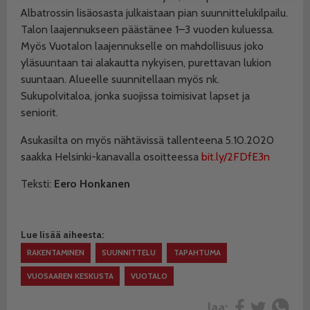
Albatrossin lisäosasta julkaistaan pian suunnittelukilpailu.
Talon laajennukseen päästänee 1–3 vuoden kuluessa.
Myös Vuotalon laajennukselle on mahdollisuus joko
yläsuuntaan tai alakautta nykyisen, purettavan lukion
suuntaan. Alueelle suunnitellaan myös nk.
Sukupolvitaloa, jonka suojissa toimisivat lapset ja
seniorit.
Asukasilta on myös nähtävissä tallenteena 5.10.2020
saakka Helsinki-kanavalla osoitteessa
bit.ly/2FDfE3n
Teksti:
Eero Honkanen
Lue lisää aiheesta:
RAKENTAMINEN
SUUNNITTELU
TAPAHTUMA
VUOSAAREN KESKUSTA
VUOTALO
Jaa: