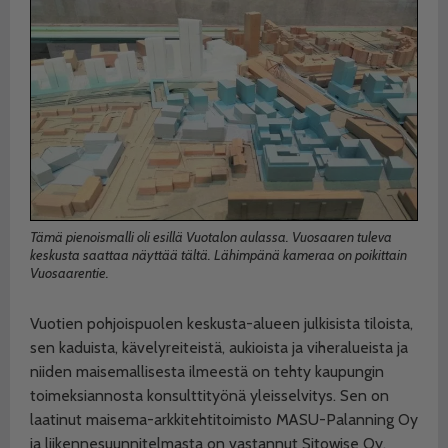
Tämä pienoismalli oli esillä Vuotalon aulassa. Vuosaaren tuleva
keskusta saattaa näyttää tältä. Lähimpänä kameraa on poikittain
Vuosaarentie.
Vuotien pohjoispuolen keskusta-alueen julkisista tiloista,
sen kaduista, kävelyreiteistä, aukioista ja viheralueista ja
niiden maisemallisesta ilmeestä on tehty kaupungin
toimeksiannosta konsulttityönä yleisselvitys. Sen on
laatinut maisema-arkkitehtitoimisto MASU-Palanning Oy
ja liikennesuunnitelmasta on vastannut Sitowise Oy.