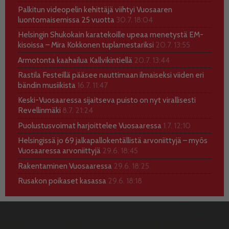
Palkitun videopelin kehittäjä viihtyi Vuosaaren
luontomaisemissa 25 vuotta
30.7. 18:04
Helsingin Shukokain karatekoille upeaa menetystä EM-
kisoissa – Mira Kokkonen tuplamestariksi
20.7. 13:55
Armotonta kaahailua Kallvikintiellä
20.7. 13:44
Rastila Festeillä pääsee nauttimaan ilmaiseksi viiden eri
bändin musiikista
16.7. 11:47
Keski-Vuosaaressa sijaitseva puisto on nyt virallisesti
Revellinmäki
8.7. 21:24
Puolustusvoimat harjoittelee Vuosaaressa
1.7. 12:10
Helsingissä jo 69 jalkapallokentällistä arvoniittyjä – myös
Vuosaaressa arvoniittyjä
29.6. 18:45
Rakentaminen Vuosaaressa
29.6. 18:25
Rusakon poikaset kasassa
29.6. 18:18