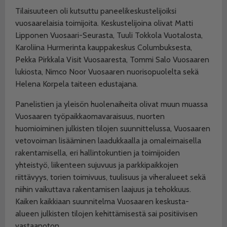
Tilaisuuteen oli kutsuttu paneelikeskustelijoiksi
vuosaarelaisia toimijoita. Keskustelijoina olivat Matti
Lipponen Vuosaari-Seurasta, Tuuli Tokkola Vuotalosta,
Karoliina Hurmerinta kauppakeskus Columbuksesta,
Pekka Pirkkala Visit Vuosaaresta, Tommi Salo Vuosaaren
lukiosta, Nimco Noor Vuosaaren nuorisopuolelta sekä
Helena Korpela taiteen edustajana.
Panelistien ja yleisön huolenaiheita olivat muun muassa
Vuosaaren työpaikkaomavaraisuus, nuorten
huomioiminen julkisten tilojen suunnittelussa, Vuosaaren
vetovoiman lisääminen laadukkaalla ja omaleimaisella
rakentamisella, eri hallintokuntien ja toimijoiden
yhteistyö, liikenteen sujuvuus ja parkkipaikkojen
riittävyys, torien toimivuus, tuulisuus ja viheralueet sekä
niihin vaikuttava rakentamisen laajuus ja tehokkuus.
Kaiken kaikkiaan suunnitelma Vuosaaren keskusta-
alueen julkisten tilojen kehittämisestä sai positiivisen
vastaanoton.