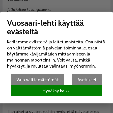
Juttu jatkuu kuvan jälkeen…
Vuosaari-lehti käyttää
evästeitä
Keräämme evästeitä ja laitetunnisteita. Osa niistä
on välttämättömiä palvelun toiminnalle, osaa
käytämme kävijämäärien mittaamiseen ja
mainonnan raportointiin. Voit valita, mitkä
hyväksyt, ja muuttaa valintaasi myöhemmin.
Vain välttämättömät
Asetukset
Hyväksy kaikki
Pienoismalli Vuosaaren keskustan suunnitelmista etelästä
katsottuna.
Illan aihetta sivuten kuultiin myös, että palvelukeskus