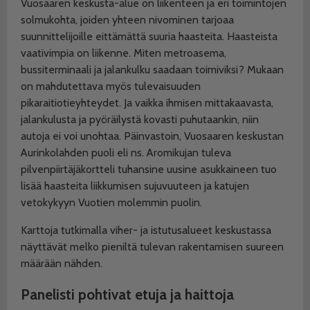
Vuosaaren keskusta-alue on liikenteen ja eri toimintojen
solmukohta, joiden yhteen nivominen tarjoaa
suunnittelijoille eittämättä suuria haasteita. Haasteista
vaativimpia on liikenne. Miten metroasema,
bussiterminaali ja jalankulku saadaan toimiviksi? Mukaan
on mahdutettava myös tulevaisuuden
pikaraitiotieyhteydet. Ja vaikka ihmisen mittakaavasta,
jalankulusta ja pyöräilystä kovasti puhutaankin, niin
autoja ei voi unohtaa. Päinvastoin, Vuosaaren keskustan
Aurinkolahden puoli eli ns. Aromikujan tuleva
pilvenpiirtäjäkortteli tuhansine uusine asukkaineen tuo
lisää haasteita liikkumisen sujuvuuteen ja katujen
vetokykyyn Vuotien molemmin puolin.
Karttoja tutkimalla viher- ja istutusalueet keskustassa
näyttävät melko pieniltä tulevan rakentamisen suureen
määrään nähden.
Panelisti pohtivat
etuja ja haittoja