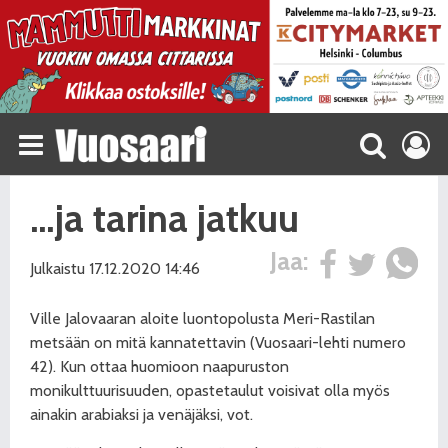
…ja tarina jatkuu
Jaa:
Julkaistu 17.12.2020 14:46
Ville Jalovaaran aloite luontopolusta Meri-Rastilan
metsään on mitä kannatettavin (Vuosaari-leh
ti numero
42). Kun ottaa huomioon naapuruston
monikulttuurisuuden, opastetaulut voisivat olla myös
ainakin arabiaksi ja venäjäksi, vot.