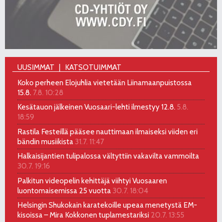
UUSIMMAT
KATSOTUIMMAT
Koko perheen Elojuhlia vietetään Liinamaanpuistossa
15.8.
7.8. 10:28
Kesätauon jälkeinen Vuosaari-lehti ilmestyy 12.8.
5.8.
18:59
Rastila Festeillä pääsee nauttimaan ilmaiseksi viiden eri
bändin musiikista
31.7. 11:47
Halkaisijantien tulipalossa vältyttiin vakavilta vammoilta
30.7. 19:16
Palkitun videopelin kehittäjä viihtyi Vuosaaren
luontomaisemissa 25 vuotta
30.7. 18:04
Helsingin Shukokain karatekoille upeaa menetystä EM-
kisoissa – Mira Kokkonen tuplamestariksi
20.7. 13:55