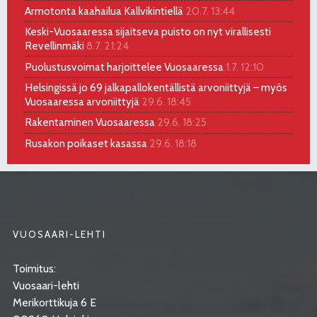
Armotonta kaahailua Kallvikintiellä
20.7. 13:44
Keski-Vuosaaressa sijaitseva puisto on nyt virallisesti
Revellinmäki
8.7. 21:24
Puolustusvoimat harjoittelee Vuosaaressa
1.7. 12:10
Helsingissä jo 69 jalkapallokentällistä arvoniittyjä – myös
Vuosaaressa arvoniittyjä
29.6. 18:45
Rakentaminen Vuosaaressa
29.6. 18:25
Rusakon poikaset kasassa
29.6. 18:18
VUOSAARI-LEHTI
Toimitus:
Vuosaari-lehti
Merikorttikuja 6 E