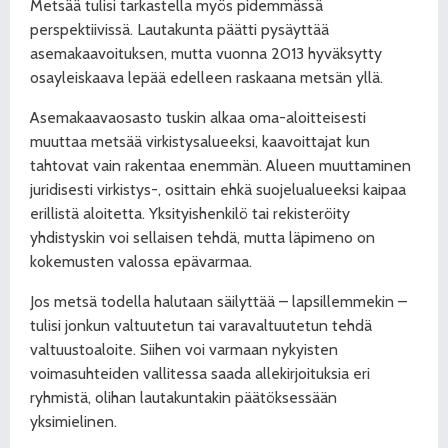
Metsää tulisi tarkastella myös pidemmässä
perspektiivissä. Lautakunta päätti pysäyttää
asemakaavoituksen, mutta vuonna 2013 hyväksytty
osayleiskaava lepää edelleen raskaana metsän yllä.
Asemakaavaosasto tuskin alkaa oma-aloitteisesti
muuttaa metsää virkistysalueeksi, kaavoittajat kun
tahtovat vain rakentaa enemmän. Alueen muuttaminen
juridisesti virkistys-, osittain ehkä suojelualueeksi kaipaa
erillistä aloitetta. Yksityishenkilö tai rekisteröity
yhdistyskin voi sellaisen tehdä, mutta läpimeno on
kokemusten valossa epävarmaa.
Jos metsä todella halutaan säilyttää – lapsillemmekin –
tulisi jonkun valtuutetun tai varavaltuutetun tehdä
valtuustoaloite. Siihen voi varmaan nykyisten
voimasuhteiden vallitessa saada allekirjoituksia eri
ryhmistä, olihan lautakuntakin päätöksessään
yksimielinen.