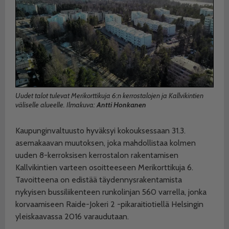
Uudet talot tulevat Merikorttikuja 6:n kerrostalojen ja Kallvikintien
väliselle alueelle. Ilmakuva:
Antti Honkanen
Kaupunginvaltuusto hyväksyi kokouksessaan 31.3.
asemakaavan muutoksen, joka mahdollistaa kolmen
uuden 8-kerroksisen kerrostalon rakentamisen
Kallvikintien varteen osoitteeseen Merikorttikuja 6.
Tavoitteena on edistää täydennysrakentamista
nykyisen bussiliikenteen runkolinjan 560 varrella, jonka
korvaamiseen Raide-Jokeri 2 -pikaraitiotiellä Helsingin
yleiskaavassa 2016 varaudutaan.