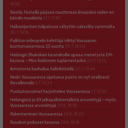
18:59
Rastila Festeillä pääsee nauttimaan ilmaiseksi viiden eri
bändin musiikista
31.7. 11:47
Halkaisijantien tulipalossa vältyttiin vakavilta vammoilta
30.7. 19:16
Palkitun videopelin kehittäjä viihtyi Vuosaaren
luontomaisemissa 25 vuotta
30.7. 18:04
Helsingin Shukokain karatekoille upeaa menetystä EM-
kisoissa – Mira Kokkonen tuplamestariksi
20.7. 13:55
Armotonta kaahailua Kallvikintiellä
20.7. 13:44
Keski-Vuosaaressa sijaitseva puisto on nyt virallisesti
Revellinmäki
8.7. 21:24
Puolustusvoimat harjoittelee Vuosaaressa
1.7. 12:10
Helsingissä jo 69 jalkapallokentällistä arvoniittyjä – myös
Vuosaaressa arvoniittyjä
29.6. 18:45
Rakentaminen Vuosaaressa
29.6. 18:25
Rusakon poikaset kasassa
29.6. 18:18