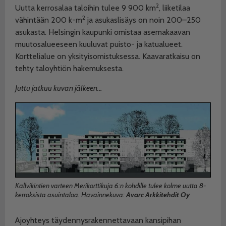
2
Uutta kerrosalaa taloihin tulee 9 900 km
, liiketilaa
2
vähintään 200 k-m
ja asukaslisäys on noin 200–250
asukasta. Helsingin kaupunki omistaa asemakaavan
muutosalueeseen kuuluvat puisto- ja katualueet.
Korttelialue on yksityisomistuksessa. Kaavaratkaisu on
tehty taloyhtiön hakemuksesta.
Juttu jatkuu kuvan jälkeen…
Kallvikintien varteen Merikorttikuja 6:n kohdille tulee kolme uutta 8-
kerroksista asuintaloa. Havainnekuva:
Avarc Arkkitehdit Oy
Ajoyhteys täydennysrakennettavaan kansipihan