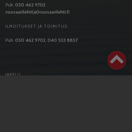
Puh.
050 462 9702
vuosaarilehti(at)vuosaarilehti.fi
ILMOITUKSET JA TOIMITUS:
Puh.
050 462 9702
,
040 553 8857
JAKELU
Ilmestymispäivä joka keskiviikko
Puh.
050 462 9702
Aku Honkanen
Puh.
040 724 2713