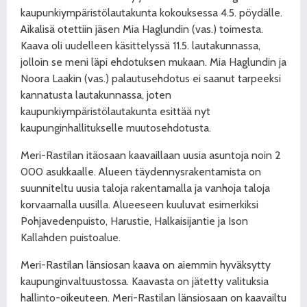
kaupunkiympäristölautakunta kokouksessa 4.5. pöydälle.
Aikalisä otettiin jäsen Mia Haglundin (vas.) toimesta.
Kaava oli uudelleen käsittelyssä 11.5. lautakunnassa,
jolloin se meni läpi ehdotuksen mukaan. Mia Haglundin ja
Noora Laakin (vas.) palautusehdotus ei saanut tarpeeksi
kannatusta lautakunnassa, joten
kaupunkiympäristölautakunta esittää nyt
kaupunginhallitukselle muutosehdotusta.
Meri-Rastilan itäosaan kaavaillaan uusia asuntoja noin 2
000 asukkaalle. Alueen täydennysrakentamista on
suunniteltu uusia taloja rakentamalla ja vanhoja taloja
korvaamalla uusilla. Alueeseen kuuluvat esimerkiksi
Pohjavedenpuisto, Harustie, Halkaisijantie ja Ison
Kallahden puistoalue.
Meri-Rastilan länsiosan kaava on aiemmin hyväksytty
kaupunginvaltuustossa. Kaavasta on jätetty valituksia
hallinto-oikeuteen. Meri-Rastilan länsiosaan on kaavailtu