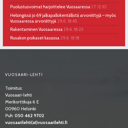
Puolustusvoimat harjoittelee Vuosaaressa
1.7. 12:10
Helsingissä jo 69 jalkapallokentällistä arvoniittyjä – myös
Vuosaaressa arvoniittyjä
29.6. 18:45
Rakentaminen Vuosaaressa
29.6. 18:25
Rusakon poikaset kasassa
29.6. 18:18
VUOSAARI-LEHTI
Toimitus:
Vuosaari-lehti
Merikorttikuja 6 E
00960 Helsinki
Puh:
050 462 9702
vuosaarilehti(at)vuosaarilehti.fi