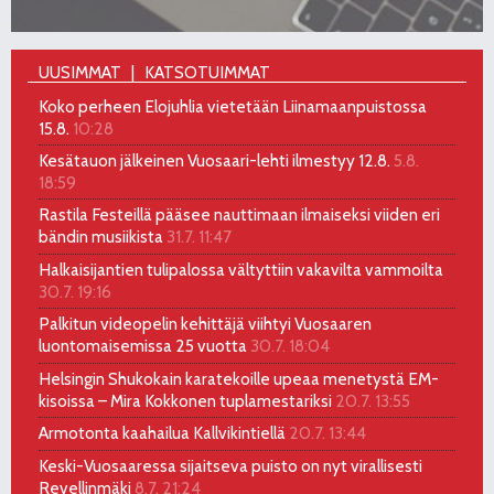
UUSIMMAT
KATSOTUIMMAT
Koko perheen Elojuhlia vietetään Liinamaanpuistossa
15.8.
10:28
Kesätauon jälkeinen Vuosaari-lehti ilmestyy 12.8.
5.8.
18:59
Rastila Festeillä pääsee nauttimaan ilmaiseksi viiden eri
bändin musiikista
31.7. 11:47
Halkaisijantien tulipalossa vältyttiin vakavilta vammoilta
30.7. 19:16
Palkitun videopelin kehittäjä viihtyi Vuosaaren
luontomaisemissa 25 vuotta
30.7. 18:04
Helsingin Shukokain karatekoille upeaa menetystä EM-
kisoissa – Mira Kokkonen tuplamestariksi
20.7. 13:55
Armotonta kaahailua Kallvikintiellä
20.7. 13:44
Keski-Vuosaaressa sijaitseva puisto on nyt virallisesti
Revellinmäki
8.7. 21:24