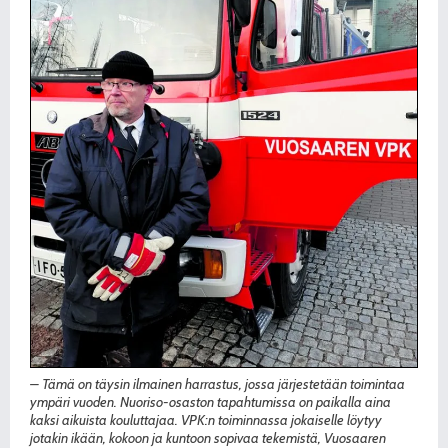
– Tämä on täysin ilmainen harrastus, jossa järjestetään toimintaa
ympäri vuoden. Nuoriso-osaston tapahtumissa on paikalla aina
kaksi aikuista kouluttajaa. VPK:n toiminnassa jokaiselle löytyy
jotakin ikään, kokoon ja kuntoon sopivaa tekemistä, Vuosaaren