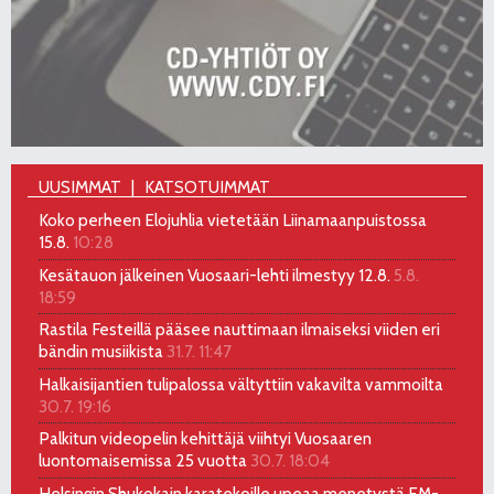
UUSIMMAT
KATSOTUIMMAT
Koko perheen Elojuhlia vietetään Liinamaanpuistossa
15.8.
10:28
Kesätauon jälkeinen Vuosaari-lehti ilmestyy 12.8.
5.8.
18:59
Rastila Festeillä pääsee nauttimaan ilmaiseksi viiden eri
bändin musiikista
31.7. 11:47
Halkaisijantien tulipalossa vältyttiin vakavilta vammoilta
30.7. 19:16
Palkitun videopelin kehittäjä viihtyi Vuosaaren
luontomaisemissa 25 vuotta
30.7. 18:04
Helsingin Shukokain karatekoille upeaa menetystä EM-