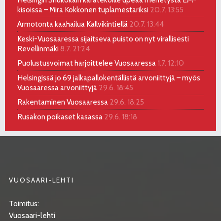
kisoissa – Mira Kokkonen tuplamestariksi
20.7. 13:55
Armotonta kaahailua Kallvikintiellä
20.7. 13:44
Keski-Vuosaaressa sijaitseva puisto on nyt virallisesti
Revellinmäki
8.7. 21:24
Puolustusvoimat harjoittelee Vuosaaressa
1.7. 12:10
Helsingissä jo 69 jalkapallokentällistä arvoniittyjä – myös
Vuosaaressa arvoniittyjä
29.6. 18:45
Rakentaminen Vuosaaressa
29.6. 18:25
Rusakon poikaset kasassa
29.6. 18:18
VUOSAARI-LEHTI
Toimitus:
Vuosaari-lehti