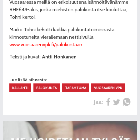
Vuosaaressa meillä on erikoisuutena isännöitävänämme
RHE648-alus, jonka miehistön palokunta itse kouluttaa,
Tohni kertoi.
Marko Tohni kehotti kaikkia palokuntatoiminnasta
kiinnostuneita vierailemaan nettisivuilla
www.vuosaarenvpk.fi/palokuntaan
Teksti ja kuvat:
Antti Honkanen
Lue lisää aiheesta:
KALLAHTI
PALOKUNTA
TAPAHTUMA
VUOSAAREN VPK
Jaa: