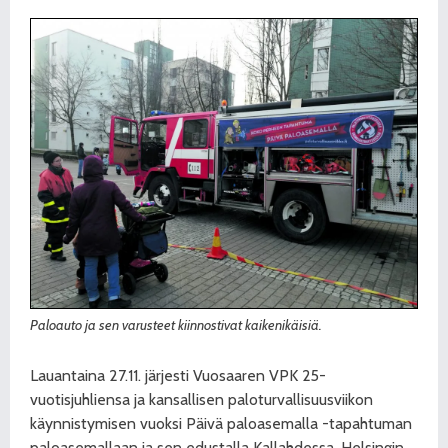
Paloauto ja sen varusteet kiinnostivat kaikenikäisiä.
Lauantaina 27.11. järjesti Vuosaaren VPK 25-
vuotisjuhliensa ja kansallisen paloturvallisuusviikon
käynnistymisen vuoksi Päivä paloasemalla -tapahtuman
paloasemallaan ja sen edustalla Kallahdessa. Helsingin