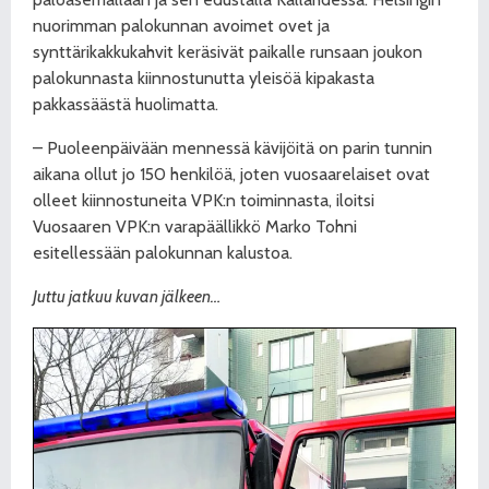
nuorimman palokunnan avoimet ovet ja
synttärikakkukahvit keräsivät paikalle runsaan joukon
palokunnasta kiinnostunutta yleisöä kipakasta
pakkassäästä huolimatta.
– Puoleenpäivään mennessä kävijöitä on parin tunnin
aikana ollut jo 150 henkilöä, joten vuosaarelaiset ovat
olleet kiinnostuneita VPK:n toiminnasta, iloitsi
Vuosaaren VPK:n varapäällikkö Marko Tohni
esitellessään palokunnan kalustoa.
Juttu jatkuu kuvan jälkeen…