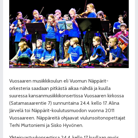
Vuosaaren musiikkikoulun eli Vuomun Näppärit-
orkesteria saadaan pitkästä aikaa nähdä ja kuulla
suuressa kansanmusiikkikonsertissa Vuosaaren kirkossa
(Satamasaarentie 7) sunnuntaina 24.4. kello 17. Alina
Järvelä toi Näppärit-koulutusmuodon vuonna 2011
Vuosaareen. Näppäreitä ohjaavat viulunsoitonopettajat
Terhi Murtoniemi ja Sisko Hyvönen.
Yhteisvastuukonsertissa 24.4. kello 17 kuullaan myös