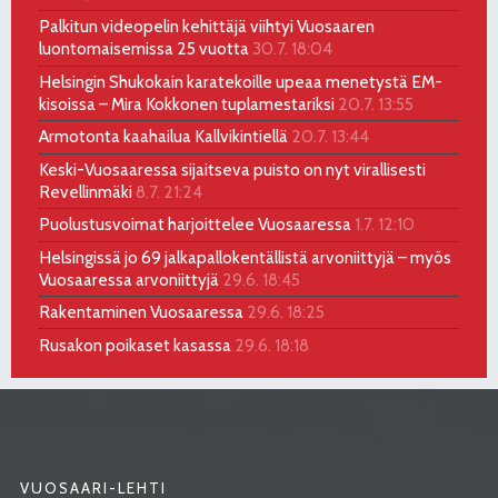
Palkitun videopelin kehittäjä viihtyi Vuosaaren
luontomaisemissa 25 vuotta
30.7. 18:04
Helsingin Shukokain karatekoille upeaa menetystä EM-
kisoissa – Mira Kokkonen tuplamestariksi
20.7. 13:55
Armotonta kaahailua Kallvikintiellä
20.7. 13:44
Keski-Vuosaaressa sijaitseva puisto on nyt virallisesti
Revellinmäki
8.7. 21:24
Puolustusvoimat harjoittelee Vuosaaressa
1.7. 12:10
Helsingissä jo 69 jalkapallokentällistä arvoniittyjä – myös
Vuosaaressa arvoniittyjä
29.6. 18:45
Rakentaminen Vuosaaressa
29.6. 18:25
Rusakon poikaset kasassa
29.6. 18:18
VUOSAARI-LEHTI