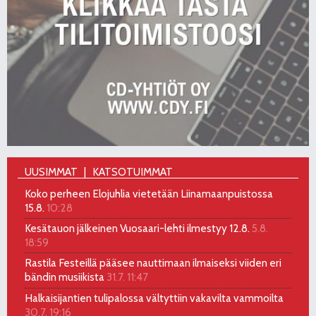
UUSIMMAT
KATSOTUIMMAT
Koko perheen Elojuhlia vietetään Liinamaanpuistossa
15.8.
10:28
Kesätauon jälkeinen Vuosaari-lehti ilmestyy 12.8.
5.8.
18:59
Rastila Festeillä pääsee nauttimaan ilmaiseksi viiden eri
bändin musiikista
31.7. 11:47
Halkaisijantien tulipalossa vältyttiin vakavilta vammoilta
30.7. 19:16