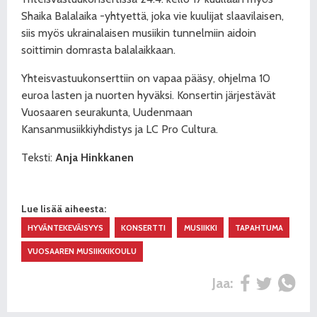
Shaika Balalaika -yhtyettä, joka vie kuulijat slaavilaisen,
siis myös ukrainalaisen musiikin tunnelmiin aidoin
soittimin domrasta balalaikkaan.
Yhteisvastuukonserttiin on vapaa pääsy, ohjelma 10
euroa lasten ja nuorten hyväksi. Konsertin järjestävät
Vuosaaren seurakunta, Uudenmaan
Kansanmusiikkiyhdistys ja LC Pro Cultura.
Teksti:
Anja Hinkkanen
Lue lisää aiheesta:
HYVÄNTEKEVÄISYYS
KONSERTTI
MUSIIKKI
TAPAHTUMA
VUOSAAREN MUSIIKKIKOULU
Jaa: