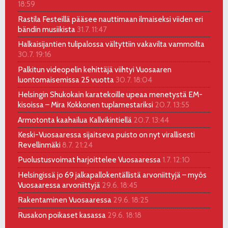
18:59
Rastila Festeillä pääsee nauttimaan ilmaiseksi viiden eri
bändin musiikista
31.7. 11:47
Halkaisijantien tulipalossa vältyttiin vakavilta vammoilta
30.7. 19:16
Palkitun videopelin kehittäjä viihtyi Vuosaaren
luontomaisemissa 25 vuotta
30.7. 18:04
Helsingin Shukokain karatekoille upeaa menetystä EM-
kisoissa – Mira Kokkonen tuplamestariksi
20.7. 13:55
Armotonta kaahailua Kallvikintiellä
20.7. 13:44
Keski-Vuosaaressa sijaitseva puisto on nyt virallisesti
Revellinmäki
8.7. 21:24
Puolustusvoimat harjoittelee Vuosaaressa
1.7. 12:10
Helsingissä jo 69 jalkapallokentällistä arvoniittyjä – myös
Vuosaaressa arvoniittyjä
29.6. 18:45
Rakentaminen Vuosaaressa
29.6. 18:25
Rusakon poikaset kasassa
29.6. 18:18