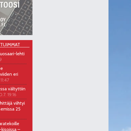
OTUIMMAT
uosaari-lehti
9
ee
viiden eri
 11:47
ossa vältyttiin
0.7. 19:16
ittäjä viihtyi
semissa 25
ratekoille
kisoissa –