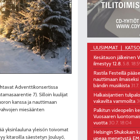
UUSIMMAT
KATS
Kesätauon jälkeinen V
ilmestyy 12.8.
5.8. 18:5
Rastila Festeillä pääs
nauttimaan ilmaiseksi 
bändin musiikista
31.7.
jahtavat Adventtikonsertissa
tamasaarentie 7). Silloin kuulijat
Halkaisijantien tulipal
vakavilta vammoilta
3
uoron kanssa ja nauttimaan
ä vahvojen miesäänten
Palkitun videopelin keh
Vuosaaren luontomai
vuotta
30.7. 18:04
ää yksinlauluna yleisön toivomat
Helsingin Shukokain ka
yy kitaroilla säestetyn Jouluyö,
upeaa menetystä EM-