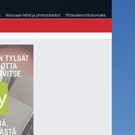
t
Vuosaari-lehti ja yhteystiedot
Yhteydenottolomake