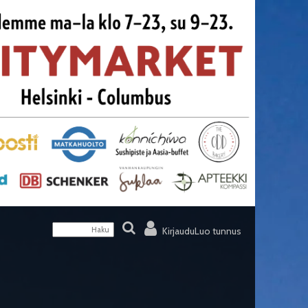
Kirjaudu
Luo tunnus