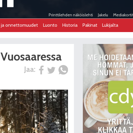
Printtilehden näköislehti
Jakelu
Mediakorti
t ja onnettomuudet
Luonto
Historia
Pakinat
Lukijalta
a Vuosaaressa
Jaa: