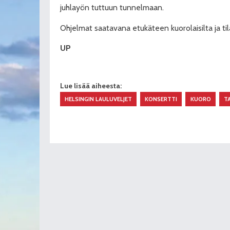
juhlayön tuttuun tunnelmaan.
Ohjelmat saatavana etukäteen kuorolaisilta ja ti
UP
Lue lisää aiheesta:
HELSINGIN LAULUVELJET
KONSERTTI
KUORO
T