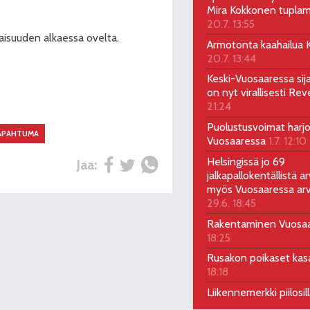
Mira Kokkonen tuplam
20.7. 13:55
laisuuden alkaessa ovelta.
Armotonta kaahailua Ka
20.7. 13:44
Keski-Vuosaaressa sij
on nyt virallisesti Rev
21:24
Puolustusvoimat harjo
APAHTUMA
Vuosaaressa
1.7. 12:10
Helsingissä jo 69
Jaa:
jalkapallokentällistä ar
myös Vuosaaressa arv
29.6. 18:45
Rakentaminen Vuosa
18:25
Rusakon poikaset ka
18:18
Liikennemerkki piilosil