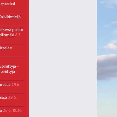
estariksi
llvikintiellä
aitseva puisto
ellinmäki
8.7.
ittelee
voniittyjä –
oniittyjä
aressa
29.6.
sassa
29.6.
la
28.6. 18:26