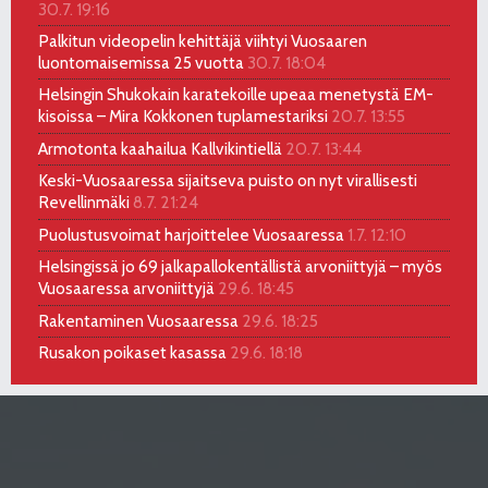
30.7. 19:16
Palkitun videopelin kehittäjä viihtyi Vuosaaren
luontomaisemissa 25 vuotta
30.7. 18:04
Helsingin Shukokain karatekoille upeaa menetystä EM-
kisoissa – Mira Kokkonen tuplamestariksi
20.7. 13:55
Armotonta kaahailua Kallvikintiellä
20.7. 13:44
Keski-Vuosaaressa sijaitseva puisto on nyt virallisesti
Revellinmäki
8.7. 21:24
Puolustusvoimat harjoittelee Vuosaaressa
1.7. 12:10
Helsingissä jo 69 jalkapallokentällistä arvoniittyjä – myös
Vuosaaressa arvoniittyjä
29.6. 18:45
Rakentaminen Vuosaaressa
29.6. 18:25
Rusakon poikaset kasassa
29.6. 18:18