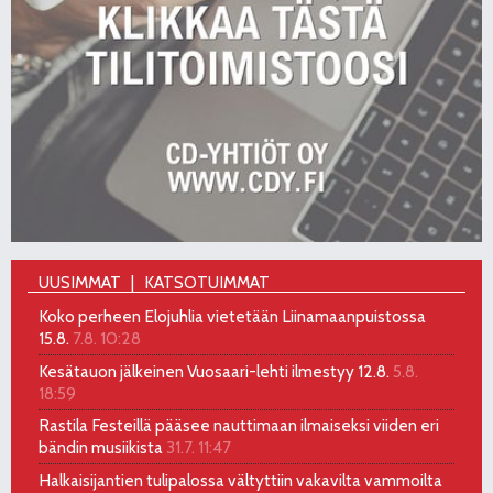
UUSIMMAT
KATSOTUIMMAT
Koko perheen Elojuhlia vietetään Liinamaanpuistossa
15.8.
7.8. 10:28
Kesätauon jälkeinen Vuosaari-lehti ilmestyy 12.8.
5.8.
18:59
Rastila Festeillä pääsee nauttimaan ilmaiseksi viiden eri
bändin musiikista
31.7. 11:47
Halkaisijantien tulipalossa vältyttiin vakavilta vammoilta