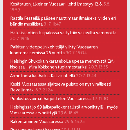
Kesätauon jälkeinen Vuosaari-lehti ilmestyy 12.8.
5.8.
18:59
Rastila Festeillä pääsee nauttimaan ilmaiseksi viiden eri
bändin musiikista
31.7. 11:47
Halkaisijantien tulipalossa vältyttiin vakavilta vammoilta
30.7. 19:16
Palkitun videopelin kehittäjä viihtyi Vuosaaren
luontomaisemissa 25 vuotta
30.7. 18:04
Helsingin Shukokain karatekoille upeaa menetystä EM-
kisoissa – Mira Kokkonen tuplamestariksi
20.7. 13:55
Armotonta kaahailua Kallvikintiellä
20.7. 13:44
Keski-Vuosaaressa sijaitseva puisto on nyt virallisesti
Revellinmäki
8.7. 21:24
Puolustusvoimat harjoittelee Vuosaaressa
1.7. 12:10
Helsingissä jo 69 jalkapallokentällistä arvoniittyjä – myös
Vuosaaressa arvoniittyjä
29.6. 18:45
Rakentaminen Vuosaaressa
29.6. 18:25
Rusakon poikaset kasassa
29.6. 18:18