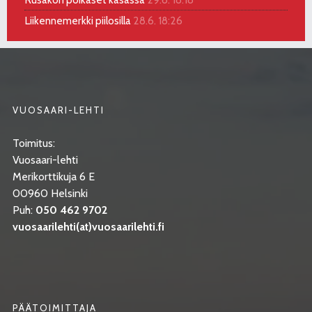
Liikennemerkki piilosilla
28.6. 18:26
VUOSAARI-LEHTI
Toimitus:
Vuosaari-lehti
Merikorttikuja 6 E
00960 Helsinki
Puh:
050 462 9702
vuosaarilehti(at)vuosaarilehti.fi
PÄÄTOIMITTAJA