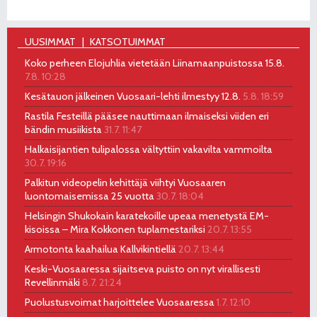
UUSIMMAT
KATSOTUIMMAT
Koko perheen Elojuhlia vietetään Liinamaanpuistossa 15.8.
7.8. 10:28
Kesätauon jälkeinen Vuosaari-lehti ilmestyy 12.8.
5.8. 18:59
Rastila Festeillä pääsee nauttimaan ilmaiseksi viiden eri
bändin musiikista
31.7. 11:47
Halkaisijantien tulipalossa vältyttiin vakavilta vammoilta
30.7. 19:16
Palkitun videopelin kehittäjä viihtyi Vuosaaren
luontomaisemissa 25 vuotta
30.7. 18:04
Helsingin Shukokain karatekoille upeaa menetystä EM-
kisoissa – Mira Kokkonen tuplamestariksi
20.7. 13:55
Armotonta kaahailua Kallvikintiellä
20.7. 13:44
Keski-Vuosaaressa sijaitseva puisto on nyt virallisesti
Revellinmäki
8.7. 21:24
Puolustusvoimat harjoittelee Vuosaaressa
1.7. 12:10