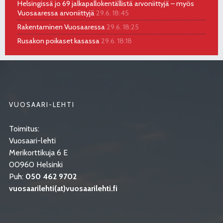
Helsingissä jo 69 jalkapallokentällistä arvoniittyjä – myös
Vuosaaressa arvoniittyjä
29.6. 18:45
Rakentaminen Vuosaaressa
29.6. 18:25
Rusakon poikaset kasassa
29.6. 18:18
VUOSAARI-LEHTI
Toimitus:
Vuosaari-lehti
Merikorttikuja 6 E
00960 Helsinki
Puh:
050 462 9702
vuosaarilehti(at)vuosaarilehti.fi