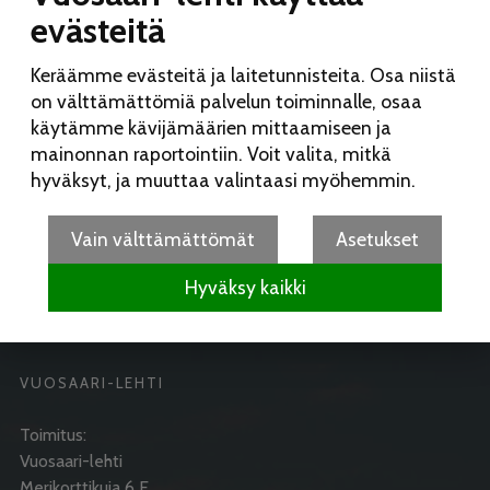
kisoissa – Mira Kokkonen tuplamestariksi
20.7. 13:55
evästeitä
Armotonta kaahailua Kallvikintiellä
20.7. 13:44
Keräämme evästeitä ja laitetunnisteita. Osa niistä
Keski-Vuosaaressa sijaitseva puisto on nyt virallisesti
Revellinmäki
8.7. 21:24
on välttämättömiä palvelun toiminnalle, osaa
käytämme kävijämäärien mittaamiseen ja
Puolustusvoimat harjoittelee Vuosaaressa
1.7. 12:10
mainonnan raportointiin. Voit valita, mitkä
Helsingissä jo 69 jalkapallokentällistä arvoniittyjä – myös
hyväksyt, ja muuttaa valintaasi myöhemmin.
Vuosaaressa arvoniittyjä
29.6. 18:45
Rakentaminen Vuosaaressa
29.6. 18:25
Vain välttämättömät
Asetukset
Rusakon poikaset kasassa
29.6. 18:18
Hyväksy kaikki
VUOSAARI-LEHTI
Toimitus:
Vuosaari-lehti
Merikorttikuja 6 E