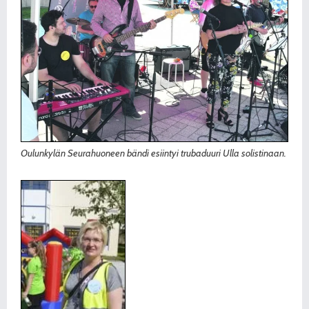
Oulunkylän Seurahuoneen bändi esiintyi trubaduuri Ulla solistinaan.