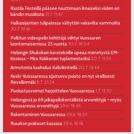
Rastila Festeillä pääsee nauttimaan ilmaiseksi viiden eri
bändin musiikista
31.7. 11:47
Halkaisijantien tulipalossa vältyttiin vakavilta vammoilta
30.7. 19:16
Palkitun videopelin kehittäjä viihtyi Vuosaaren
luontomaisemissa 25 vuotta
30.7. 18:04
Helsingin Shukokain karatekoille upeaa menetystä EM-
kisoissa – Mira Kokkonen tuplamestariksi
20.7. 13:55
Armotonta kaahailua Kallvikintiellä
20.7. 13:44
Keski-Vuosaaressa sijaitseva puisto on nyt virallisesti
Revellinmäki
8.7. 21:24
Puolustusvoimat harjoittelee Vuosaaressa
1.7. 12:10
Helsingissä jo 69 jalkapallokentällistä arvoniittyjä – myös
Vuosaaressa arvoniittyjä
29.6. 18:45
Rakentaminen Vuosaaressa
29.6. 18:25
Rusakon poikaset kasassa
29.6. 18:18