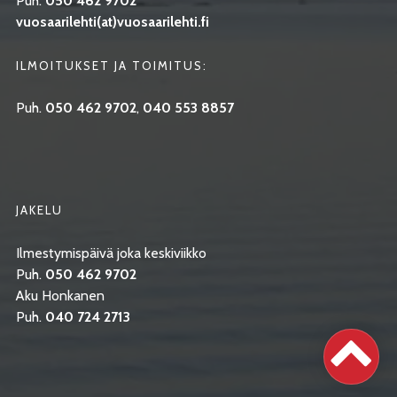
Puh.
050 462 9702
vuosaarilehti(at)vuosaarilehti.fi
ILMOITUKSET JA TOIMITUS:
Puh.
050 462 9702
,
040 553 8857
JAKELU
Ilmestymispäivä joka keskiviikko
Puh.
050 462 9702
Aku Honkanen
Puh.
040 724 2713