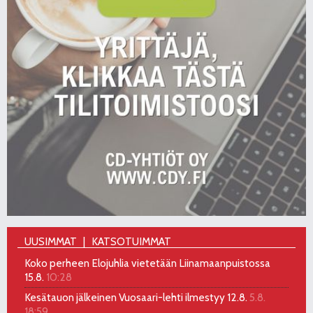
UUSIMMAT
KATSOTUIMMAT
Koko perheen Elojuhlia vietetään Liinamaanpuistossa
15.8.
10:28
Kesätauon jälkeinen Vuosaari-lehti ilmestyy 12.8.
5.8.
18:59