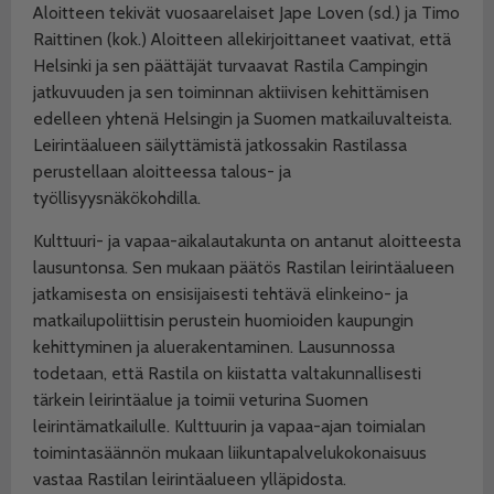
Aloitteen tekivät vuosaarelaiset Jape Loven (sd.) ja Timo
Raittinen (kok.) Aloitteen allekirjoittaneet vaativat, että
Helsinki ja sen päättäjät turvaavat Rastila Campingin
jatkuvuuden ja sen toiminnan aktiivisen kehittämisen
edelleen yhtenä Helsingin ja Suomen matkailuvalteista.
Leirintäalueen säilyttämistä jatkossakin Rastilassa
perustellaan aloitteessa talous- ja
työllisyysnäkökohdilla.
Kulttuuri- ja vapaa-aikalautakunta on antanut aloitteesta
lausuntonsa. Sen mukaan päätös Rastilan leirintäalueen
jatkamisesta on ensisijaisesti tehtävä elinkeino- ja
matkailupoliittisin perustein huomioiden kaupungin
kehittyminen ja aluerakentaminen. Lausunnossa
todetaan, että Rastila on kiistatta valtakunnallisesti
tärkein leirintäalue ja toimii veturina Suomen
leirintämatkailulle. Kulttuurin ja vapaa-ajan toimialan
toimintasäännön mukaan liikuntapalvelukokonaisuus
vastaa Rastilan leirintäalueen ylläpidosta.