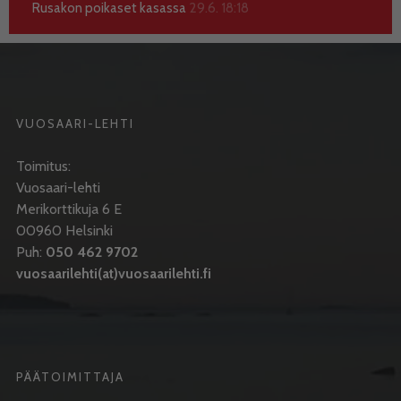
Rusakon poikaset kasassa
29.6. 18:18
VUOSAARI-LEHTI
Toimitus:
Vuosaari-lehti
Merikorttikuja 6 E
00960 Helsinki
Puh:
050 462 9702
vuosaarilehti(at)vuosaarilehti.fi
PÄÄTOIMITTAJA