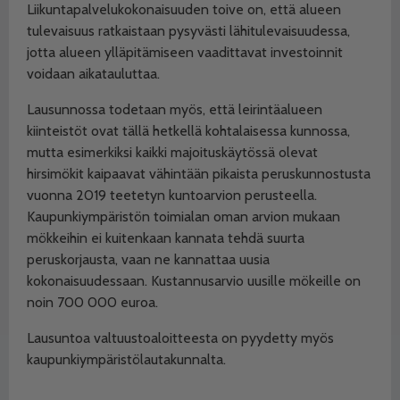
Liikuntapalvelukokonaisuuden toive on, että alueen
tulevaisuus ratkaistaan pysyvästi lähitulevaisuudessa,
jotta alueen ylläpitämiseen vaadittavat investoinnit
voidaan aikatauluttaa.
Lausunnossa todetaan myös, että leirintäalueen
kiinteistöt ovat tällä hetkellä kohtalaisessa kunnossa,
mutta esimerkiksi kaikki majoituskäytössä olevat
hirsimökit kaipaavat vähintään pikaista peruskunnostusta
vuonna 2019 teetetyn kuntoarvion perusteella.
Kaupunkiympäristön toimialan oman arvion mukaan
mökkeihin ei kuitenkaan kannata tehdä suurta
peruskorjausta, vaan ne kannattaa uusia
kokonaisuudessaan. Kustannusarvio uusille mökeille on
noin 700 000 euroa.
Lausuntoa valtuustoaloitteesta on pyydetty myös
kaupunkiympäristölautakunnalta.