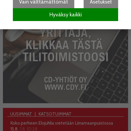
Vain välttämättömät
Asetukset
Hyväksy kaikki
UUSIMMAT
KATSOTUIMMAT
Koko perheen Elojuhlia vietetään Liinamaanpuistossa
15.8.
7.8. 10:28