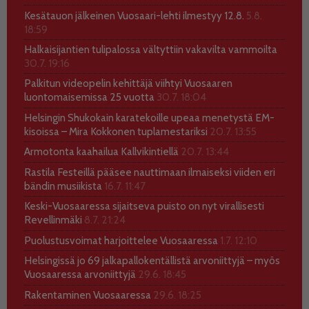
Kesätauon jälkeinen Vuosaari-lehti ilmestyy 12.8.
5.8.
18:59
Halkaisijantien tulipalossa vältyttiin vakavilta vammoilta
30.7. 19:16
Palkitun videopelin kehittäjä viihtyi Vuosaaren
luontomaisemissa 25 vuotta
30.7. 18:04
Helsingin Shukokain karatekoille upeaa menetystä EM-
kisoissa – Mira Kokkonen tuplamestariksi
20.7. 13:55
Armotonta kaahailua Kallvikintiellä
20.7. 13:44
Rastila Festeillä pääsee nauttimaan ilmaiseksi viiden eri
bändin musiikista
16.7. 11:47
Keski-Vuosaaressa sijaitseva puisto on nyt virallisesti
Revellinmäki
8.7. 21:24
Puolustusvoimat harjoittelee Vuosaaressa
1.7. 12:10
Helsingissä jo 69 jalkapallokentällistä arvoniittyjä – myös
Vuosaaressa arvoniittyjä
29.6. 18:45
Rakentaminen Vuosaaressa
29.6. 18:25