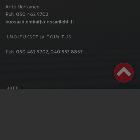
Antti Honkanen
Puh.
050 462 9702
vuosaarilehti(at)vuosaarilehti.fi
ILMOITUKSET JA TOIMITUS:
Puh.
050 462 9702
,
040 553 8857
JAKELU
Ilmestymispäivä joka keskiviikko
Puh.
050 462 9702
Aku Honkanen
Puh.
040 724 2713