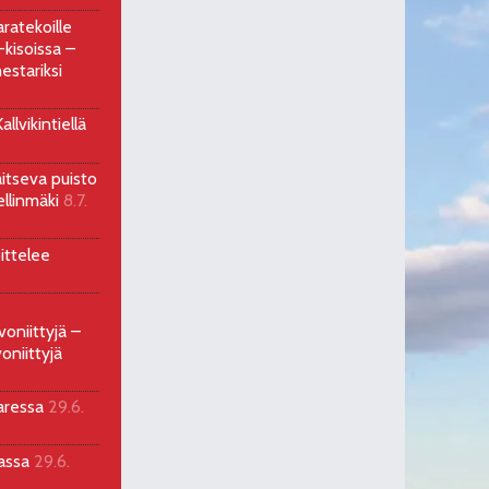
ratekoille
kisoissa –
estariksi
llvikintiellä
aitseva puisto
ellinmäki
8.7.
ittelee
voniittyjä –
oniittyjä
aressa
29.6.
sassa
29.6.