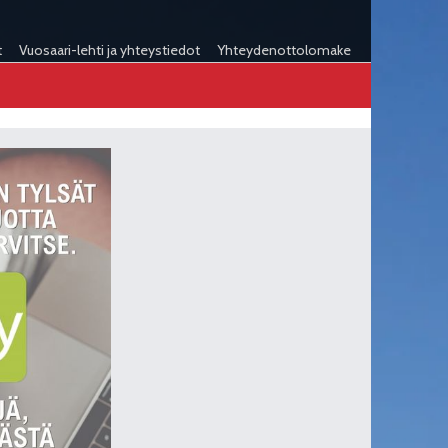
t
Vuosaari-lehti ja yhteystiedot
Yhteydenottolomake