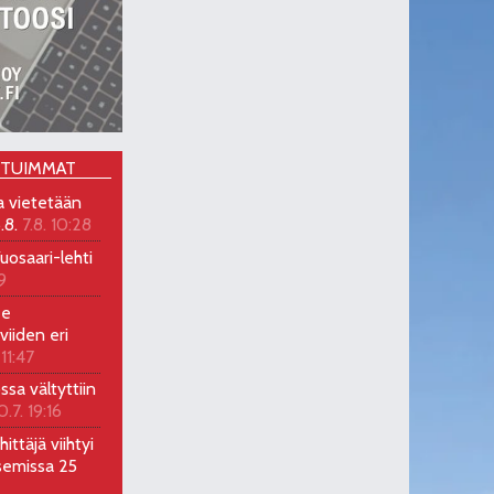
OTUIMMAT
a vietetään
.8.
7.8. 10:28
uosaari-lehti
9
ee
viiden eri
 11:47
ossa vältyttiin
0.7. 19:16
ittäjä viihtyi
semissa 25