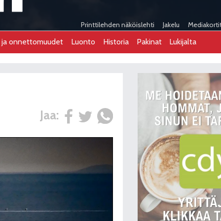
Printtilehden näköislehti
Jakelu
Mediakorti
t ja onnettomuudet
Luonto
Historia
Pakinat
Lukijalta
Jaa: