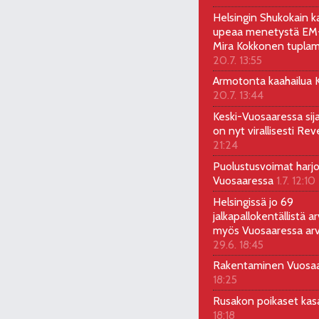
Helsingin Shukokain ka
upeaa menetystä EM-
Mira Kokkonen tuplam
20.7. 13:55
Armotonta kaahailua Ka
20.7. 13:44
Keski-Vuosaaressa sij
on nyt virallisesti Rev
21:24
Puolustusvoimat harjo
Vuosaaressa
1.7. 12:10
Helsingissä jo 69
jalkapallokentällistä ar
myös Vuosaaressa arv
29.6. 18:45
Rakentaminen Vuosa
18:25
Rusakon poikaset ka
18:18