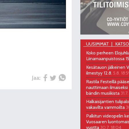
UUSIMMAT
KATS
Koko perheen Elojuhli
Liinamaanpuistossa 15
Kesätauon jälkeinen V
ilmestyy 12.8.
5.8. 18:5
Jaa:
Rastila Festeillä pääs
nauttimaan ilmaiseksi 
bändin musiikista
31.7.
Halkaisijantien tulipal
vakavilta vammoilta
3
Palkitun videopelin keh
Vuosaaren luontomai
vuotta
30.7. 18:04