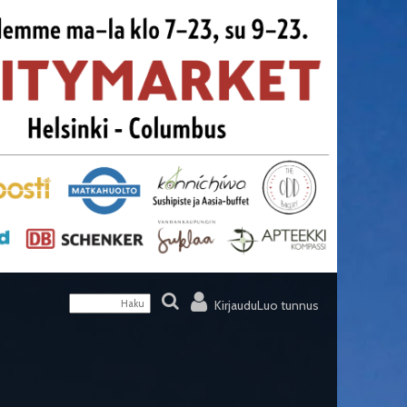
Kirjaudu
Luo tunnus