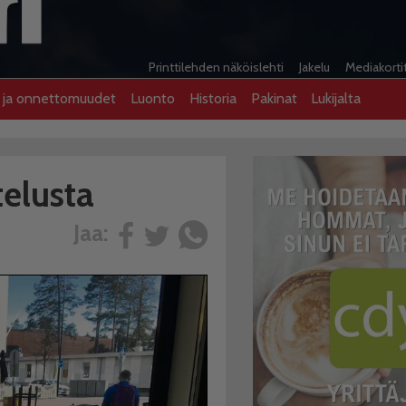
Printtilehden näköislehti
Jakelu
Mediakorti
t ja onnettomuudet
Luonto
Historia
Pakinat
Lukijalta
telusta
Jaa: