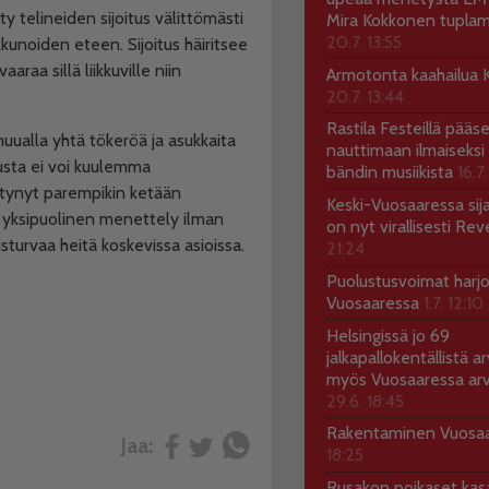
y telineiden sijoitus välittömästi
Mira Kokkonen tuplam
20.7. 13:55
unoiden eteen. Sijoitus häiritsee
araa sillä liikkuville niin
Armotonta kaahailua Ka
20.7. 13:44
Rastila Festeillä pääs
uualla yhtä tökeröä ja asukkaita
nauttimaan ilmaiseksi 
tusta ei voi kuulemma
bändin musiikista
16.7.
öytynyt parempikin ketään
Keski-Vuosaaressa sij
 yksipuolinen menettely ilman
on nyt virallisesti Rev
turvaa heitä koskevissa asioissa.
21:24
Puolustusvoimat harjo
Vuosaaressa
1.7. 12:10
Helsingissä jo 69
jalkapallokentällistä ar
myös Vuosaaressa arv
29.6. 18:45
Rakentaminen Vuosa
Jaa:
18:25
Rusakon poikaset ka