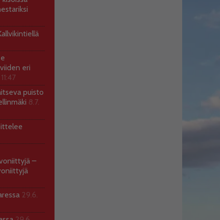
estariksi
llvikintiellä
ee
viiden eri
 11:47
aitseva puisto
ellinmäki
8.7.
ittelee
voniittyjä –
oniittyjä
aressa
29.6.
sassa
29.6.