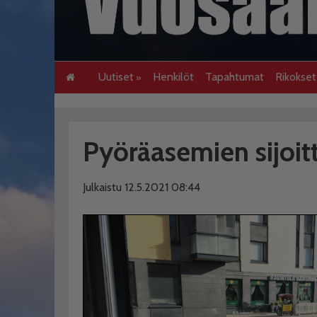
Uutiset
Henkilöt
Tapahtumat
Rikokse
Pyöräasemien sijoit
Julkaistu 12.5.2021 08:44