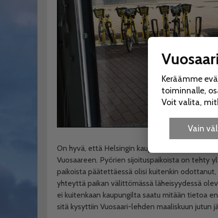
Vuosaari
Keräämme eväst
toiminnalle, o
Voit valita, m
Vain v
On hyvä, että Helsingin kaupunki edistää pyöräi
Vuosaareen. Pyörien sijoituspaikoista on tehty yl
paikoista päätettäessä olisi kuitenkin odottanut, 
yhteyttä paikan välittömässä läheisyydessä oleviin
ei kuitenkaan kaupungilta saatu mitään tietoa 
sitä kysyttiin Vuosaari-lehden maaliskuun jutun j