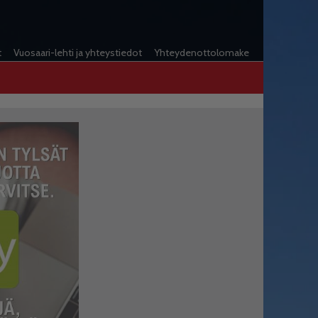
t
Vuosaari-lehti ja yhteystiedot
Yhteydenottolomake