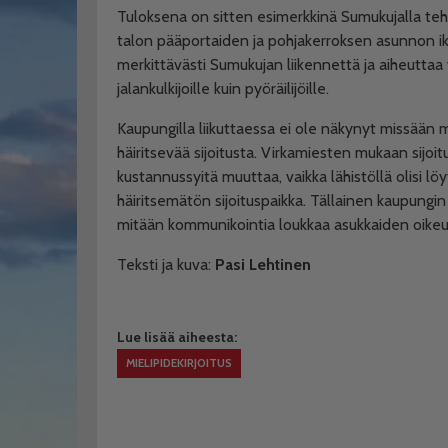
Tuloksena on sitten esimerkkinä Sumukujalla teht
talon pääportaiden ja pohjakerroksen asunnon ikk
merkittävästi Sumukujan liikennettä ja aiheuttaa va
jalankulkijoille kuin pyöräilijöille.
Kaupungilla liikuttaessa ei ole näkynyt missään m
häiritsevää sijoitusta. Virkamiesten mukaan sijoi
kustannussyitä muuttaa, vaikka lähistöllä olisi l
häiritsemätön sijoituspaikka.
Tällainen kaupungin
mitään kommunikointia loukkaa asukkaiden oikeus
Teksti ja kuva:
Pasi Lehtinen
Lue lisää aiheesta:
MIELIPIDEKIRJOITUS