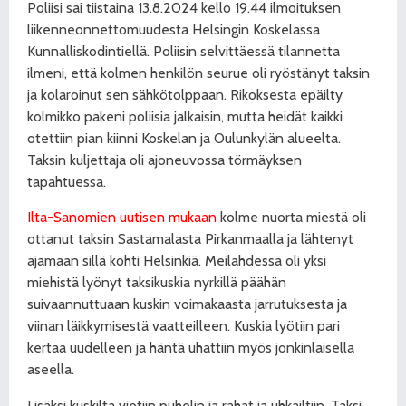
Poliisi sai tiistaina 13.8.2024 kello 19.44 ilmoituksen
liikenneonnettomuudesta Helsingin Koskelassa
Kunnalliskodintiellä. Poliisin selvittäessä tilannetta
ilmeni, että kolmen henkilön seurue oli ryöstänyt taksin
ja kolaroinut sen sähkötolppaan. Rikoksesta epäilty
kolmikko pakeni poliisia jalkaisin, mutta heidät kaikki
otettiin pian kiinni Koskelan ja Oulunkylän alueelta.
Taksin kuljettaja oli ajoneuvossa törmäyksen
tapahtuessa.
Ilta-Sanomien uutisen mukaan
kolme nuorta miestä oli
ottanut taksin Sastamalasta Pirkanmaalla ja lähtenyt
ajamaan sillä kohti Helsinkiä. Meilahdessa oli yksi
miehistä lyönyt taksikuskia nyrkillä päähän
suivaannuttuaan kuskin voimakaasta jarrutuksesta ja
viinan läikkymisestä vaatteilleen. Kuskia lyötiin pari
kertaa uudelleen ja häntä uhattiin myös jonkinlaisella
aseella.
Lisäksi kuskilta vietiin puhelin ja rahat ja uhkailtiin. Taksi