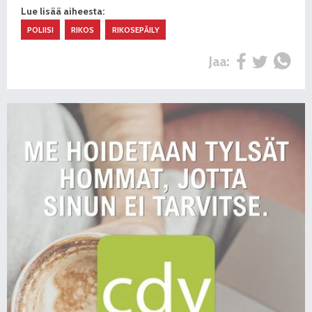
Lue lisää aiheesta:
POLIISI
RIKOS
RIKOSEPÄILY
Jaa: