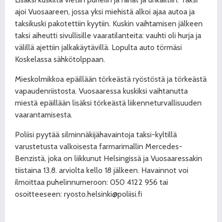
ajoi Vuosaareen, jossa yksi miehistä alkoi ajaa autoa ja
taksikuski pakotettiin kyytiin. Kuskin vaihtamisen jälkeen
taksi aiheutti sivullisille vaaratilanteita: vauhti oli hurja ja
välillä ajettiin jalkakäytävillä. Lopulta auto törmäsi
Koskelassa sähkötolppaan.
Mieskolmikkoa epäillään törkeästä ryöstöstä ja törkeästä
vapaudenriistosta. Vuosaaressa kuskiksi vaihtanutta
miestä epäillään lisäksi törkeästä liikenneturvallisuuden
vaarantamisesta.
Poliisi pyytää silminnäkijähavaintoja taksi-kyltillä
varustetusta valkoisesta farmarimallin Mercedes-
Benzistä, joka on liikkunut Helsingissä ja Vuosaaressakin
tiistaina 13.8. arviolta kello 18 jälkeen. Havainnot voi
ilmoittaa puhelinnumeroon: 050 4122 956 tai
osoitteeseen: ryosto.helsinki@poliisi.fi