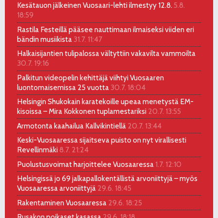
Kesätauon jälkeinen Vuosaari-lehti ilmestyy 12.8.
5.8.
18:59
Rastila Festeillä pääsee nauttimaan ilmaiseksi viiden eri
bändin musiikista
31.7. 11:47
Halkaisijantien tulipalossa vältyttiin vakavilta vammoilta
30.7. 19:16
Palkitun videopelin kehittäjä viihtyi Vuosaaren
luontomaisemissa 25 vuotta
30.7. 18:04
Helsingin Shukokain karatekoille upeaa menetystä EM-
kisoissa – Mira Kokkonen tuplamestariksi
20.7. 13:55
Armotonta kaahailua Kallvikintiellä
20.7. 13:44
Keski-Vuosaaressa sijaitseva puisto on nyt virallisesti
Revellinmäki
8.7. 21:24
Puolustusvoimat harjoittelee Vuosaaressa
1.7. 12:10
Helsingissä jo 69 jalkapallokentällistä arvoniittyjä – myös
Vuosaaressa arvoniittyjä
29.6. 18:45
Rakentaminen Vuosaaressa
29.6. 18:25
Rusakon poikaset kasassa
29.6. 18:18