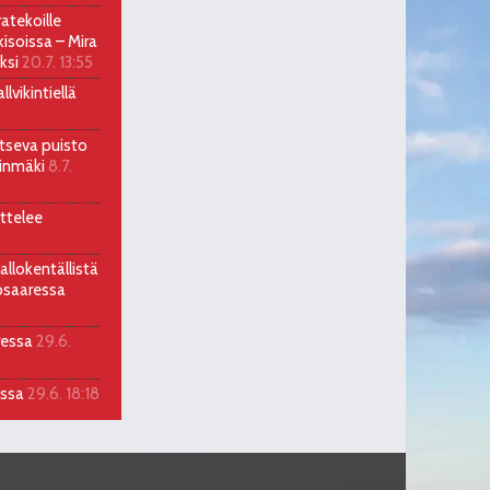
atekoille
soissa – Mira
ksi
20.7. 13:55
lvikintiellä
itseva puisto
llinmäki
8.7.
ttelee
allokentällistä
osaaressa
ressa
29.6.
assa
29.6. 18:18