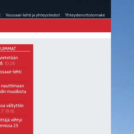
t
Vuosaari-lehti ja yhteystiedot
Yhteydenottolomake
UIMMAT
 vietetään
.8.
10:28
osaari-lehti
9
ee nauttimaan
ndin musiikista
ssa vältyttiin
.7. 19:16
ttäjä viihtyi
emissa 25