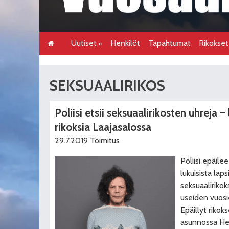
Uutiset
Henkilöt
Tapahtumat
Rikokse
SEKSUAALIRIKOS
Poliisi etsii seksuaalirikosten uhreja –
rikoksia Laajasalossa
29.7.2019
Toimitus
Poliisi epäile
lukuisista lap
seksuaalirikok
useiden vuos
Epäillyt riko
asunnossa Hel