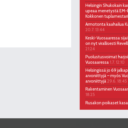
Helsingin Shukokain kar
upeaa menetystä EM-ki
Kokkonen tuplamestari
Armotonta kaahailua Kal
20.7. 13:44
Keski-Vuosaaressa sija
on nyt virallisesti Reve
21:24
Puolustusvoimat harjoi
Vuosaaressa
1.7. 12:10
Helsingissä jo 69 jalkap
arvoniittyjä – myös Vu
arvoniittyjä
29.6. 18:45
Rakentaminen Vuosaa
18:25
Rusakon poikaset kas