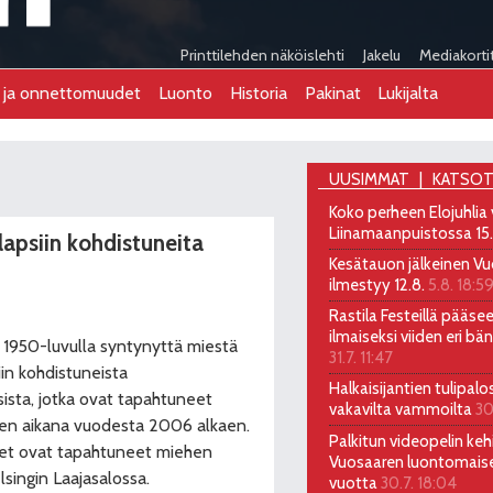
Printtilehden näköislehti
Jakelu
Mediakorti
t ja onnettomuudet
Luonto
Historia
Pakinat
Lukijalta
UUSIMMAT
KATSOT
Koko perheen Elojuhlia
Liinamaanpuistossa 15
 lapsiin kohdistuneita
Kesätauon jälkeinen Vu
ilmestyy 12.8.
5.8. 18:5
Rastila Festeillä pääs
ilmaiseksi viiden eri bä
e 1950-luvulla syntynyttä miestä
31.7. 11:47
siin kohdistuneista
Halkaisijantien tulipalo
sista, jotka ovat tapahtuneet
vakavilta vammoilta
30
ien aikana vuodesta 2006 alkaen.
Palkitun videopelin kehi
kset ovat tapahtuneet miehen
Vuosaaren luontomais
singin Laajasalossa.
vuotta
30.7. 18:04