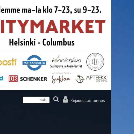
Kirjaudu
Luo tunnus