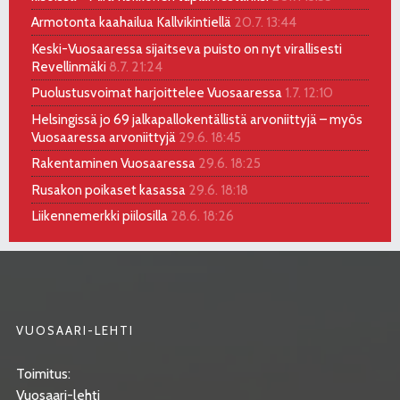
Armotonta kaahailua Kallvikintiellä
20.7. 13:44
Keski-Vuosaaressa sijaitseva puisto on nyt virallisesti
Revellinmäki
8.7. 21:24
Puolustusvoimat harjoittelee Vuosaaressa
1.7. 12:10
Helsingissä jo 69 jalkapallokentällistä arvoniittyjä – myös
Vuosaaressa arvoniittyjä
29.6. 18:45
Rakentaminen Vuosaaressa
29.6. 18:25
Rusakon poikaset kasassa
29.6. 18:18
Liikennemerkki piilosilla
28.6. 18:26
VUOSAARI-LEHTI
Toimitus:
Vuosaari-lehti