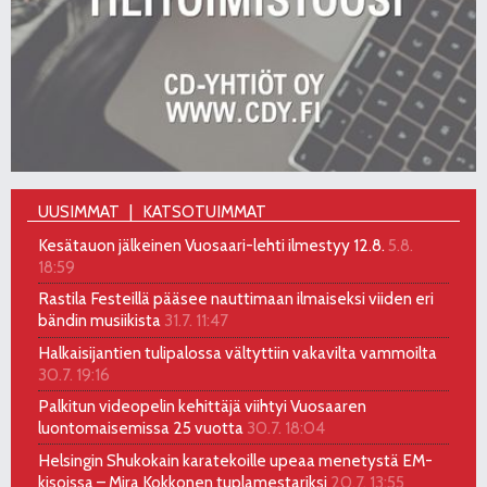
UUSIMMAT
KATSOTUIMMAT
Kesätauon jälkeinen Vuosaari-lehti ilmestyy 12.8.
5.8.
18:59
Rastila Festeillä pääsee nauttimaan ilmaiseksi viiden eri
bändin musiikista
31.7. 11:47
Halkaisijantien tulipalossa vältyttiin vakavilta vammoilta
30.7. 19:16
Palkitun videopelin kehittäjä viihtyi Vuosaaren
luontomaisemissa 25 vuotta
30.7. 18:04
Helsingin Shukokain karatekoille upeaa menetystä EM-
kisoissa – Mira Kokkonen tuplamestariksi
20.7. 13:55