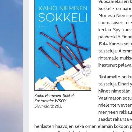
Vuosaarelaisen ki
Sokkeli-romaani 
Monesti Niemise
suomalaisen mieh
kertaa. Syyskuus
päähenkilö Einari
1944 Kannaksell
taisteluja. Aiemm
rintamalle mukis
ihastunut palavast
Rintamalle on ku
taisteluja Einari 
hänet nimetään M
Kaiho Nieminen: Sokkeli.
Vaatimaton sotur
Kustantaja: WSOY.
mielenterveyten
Sivumäärä: 283.
menneen rakkaus
saadut rahansa vi
henkisten haavojen sekä oman elämän kokoon p