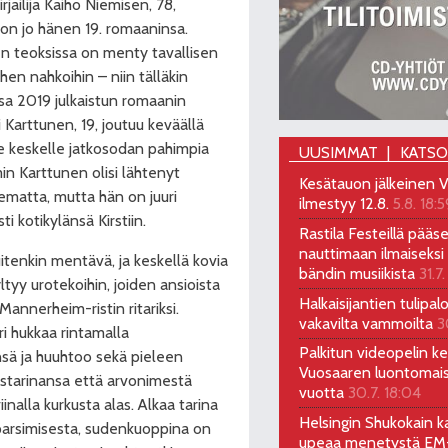
rjailija Kaiho Niemisen, 78,
on jo hänen 19. romaaninsa.
n teoksissa on menty tavallisen
en nahkoihin – niin tälläkin
sa 2019 julkaistun romaanin
 Karttunen, 19, joutuu keväällä
e keskelle jatkosodan pahimpia
UUSIMMAT
KATS
in Karttunen olisi lähtenyt
Kesätauon jälkeinen V
ematta, mutta hän on juuri
ilmestyy 12.8.
5.8. 18:5
i kotikylänsä Kirstiin.
Rastila Festeillä pääs
nauttimaan ilmaiseksi 
itenkin mentävä, ja keskellä kovia
bändin musiikista
31.7.
yltyy urotekoihin, joiden ansioista
Halkaisijantien tulipal
annerheim-ristin ritariksi.
vakavilta vammoilta
3
i hukkaa rintamalla
Palkitun videopelin keh
sä ja huuhtoo sekä pieleen
Vuosaaren luontomai
tarinansa että arvonimestä
vuotta
30.7. 18:04
inalla kurkusta alas. Alkaa tarina
Helsingin Shukokain ka
arsimisesta, sudenkuoppina on
upeaa menetystä EM-