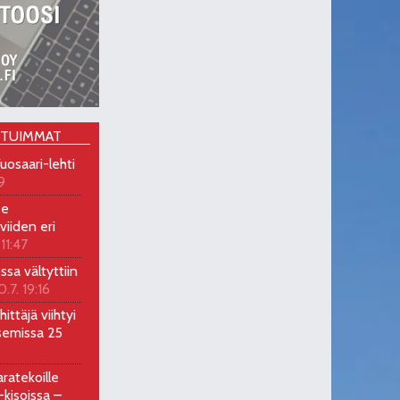
OTUIMMAT
uosaari-lehti
9
ee
viiden eri
 11:47
ossa vältyttiin
0.7. 19:16
ittäjä viihtyi
semissa 25
ratekoille
kisoissa –