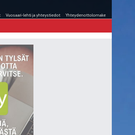
t
Vuosaari-lehti ja yhteystiedot
Yhteydenottolomake