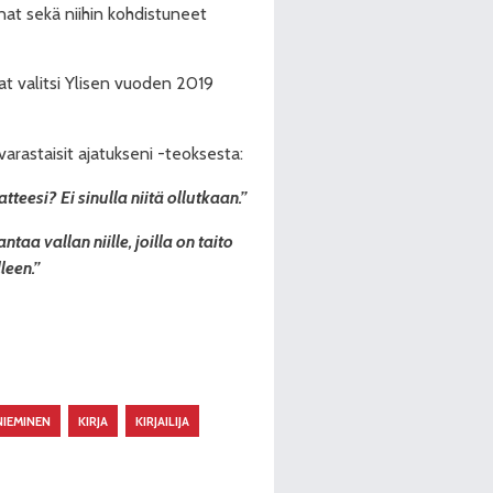
nat sekä niihin kohdistuneet
at va
litsi Ylisen vuoden 2019
varastaisit ajatukseni -teoksesta:
tteesi? Ei sinulla niitä ollutkaan.”
taa vallan niille, joilla on taito
leen.”
NIEMINEN
KIRJA
KIRJAILIJA