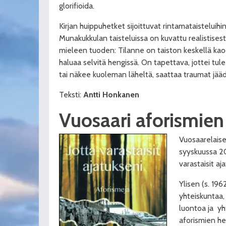
glorifioida.
Kirjan huippuhetket sijoittuvat rintamataisteluihi
Munakukkulan taisteluissa on kuvattu realistisest
mieleen tuoden: Tilanne on taiston keskellä kaoo
haluaa selvitä hengissä. On tapettava, jottei tul
tai näkee kuoleman läheltä, saattaa traumat jäädä 
Teksti:
Antti Honkanen
Vuosaari aforismien
Vuosaarelaise
syyskuussa 2
varastaisit
aja
Ylisen (s. 196
yhteiskuntaa,
luontoa ja
yh
aforismien he