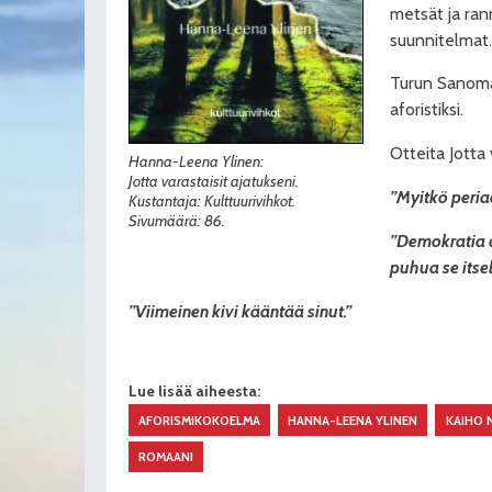
metsät ja ran
suunnitelmat.
Turun Sanom
aforistiksi.
Otteita Jotta 
Hanna-Leena Ylinen:
Jotta varastaisit ajatukseni.
”Myitkö periaa
Kustantaja: Kulttuurivihkot.
Sivumäärä: 86.
”Demokratia an
puhua se itsel
”Viimeinen kivi kääntää sinut.”
Lue lisää aiheesta:
AFORISMIKOKOELMA
HANNA-LEENA YLINEN
KAIHO 
ROMAANI