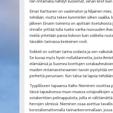
niin rintamalla nähdyt kuolemat, viinan kirot kui
Einari Karttunen on vaatimaton ja hiljainen mies, 
tehdään, mutta tekee kumminkin siihen saakka, 
jälkeen Einarin toiminta on ajoittain itsetuhoist
rinnalle yrittää tulla tueksi vanha nuoruuden ihast
mieliä yritetään parsia kokoon kuin sokkelia rou
tässäkin tarinassa keskeinen rooli.
Sokkeli on osittain tarina sodasta ja sen vaikut
Se kuvaa myös hyvin nollatilannetta, josta ihmis
elämäänsä ja Suomea koettujen sotakauheuksien jä
muiden rintamaveteraanien tavoin pystyttää om
perhettä perustaen. Kun taloa tai lapsia tehdään, 
Tyypilliseen tapaansa Kaiho Nieminen osoittaa piik
tässä tapauksessa muun muassa sotajoukkojen up
sotakenttien pelinappuloita, joilla ei välttämä
herrojen silmissä. Nieminen osaa asettua tavalli
konstailemattomalla tarinankerronnallaan, jossa 