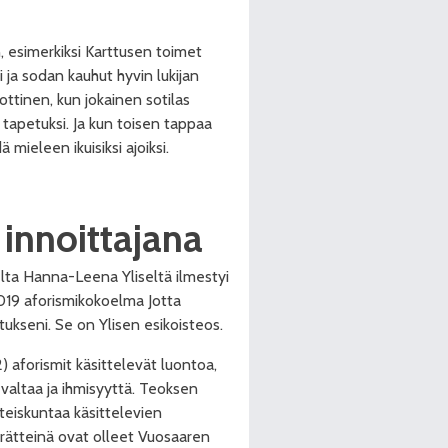
n, esimerkiksi Karttusen toimet
i ja sodan kauhut hyvin lukijan
ttinen, kun jokainen sotilas
e tapetuksi. Ja kun toisen tappaa
mieleen ikuisiksi ajoiksi.
 innoittajana
lta Hanna-Leena Yliseltä ilmestyi
019 aforismikokoelma Jotta
tukseni. Se on Ylisen esikoisteos.
2) aforismit käsittelevät luontoa,
 valtaa ja ihmisyyttä. Teoksen
teiskuntaa käsittelevien
rätteinä ovat olleet Vuosaaren