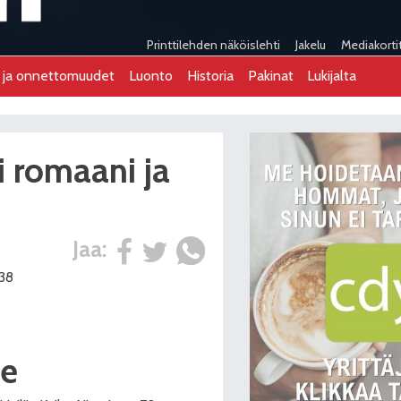
Printtilehden näköislehti
Jakelu
Mediakorti
t ja onnettomuudet
Luonto
Historia
Pakinat
Lukijalta
ki romaani ja
Jaa:
:38
n
le