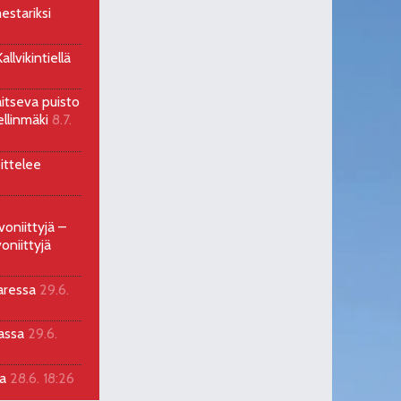
estariksi
llvikintiellä
aitseva puisto
ellinmäki
8.7.
ittelee
voniittyjä –
oniittyjä
aressa
29.6.
sassa
29.6.
la
28.6. 18:26