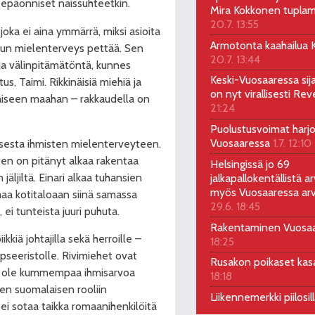
n epäonniset naissuhteetkin.
Mira Kokkonen tuplam
20.7. 13:55
joka ei aina ymmärrä, miksi asioita
Armotonta kaahailua Ka
kun mielenterveys pettää. Sen
20.7. 13:44
a ja välinpitämätöntä, kunnes
Keski-Vuosaaressa sij
us, Taimi. Rikkinäisiä miehiä ja
on nyt virallisesti Rev
taiseen maahan – rakkaudella on
21:24
Puolustusvoimat harjo
Vuosaaressa
1.7. 12:10
uksesta ihmisten mielenterveyteen.
ten on pitänyt alkaa rakentaa
Helsingissä jo 69
ljiltä. Einari alkaa tuhansien
jalkapallokentällistä ar
myös Vuosaaressa arv
aa kotitaloaan siinä samassa
29.6. 18:45
ei tunteista juuri puhuta.
Rakentaminen Vuosa
kiä johtajilla sekä herroille –
18:25
seeristolle. Rivimiehet ovat
Rusakon poikaset ka
ttä ole kummempaa ihmisarvoa
18:18
sen suomalaisen rooliin
Liikennemerkki piilosil
ei sotaa taikka romaanihenkilöitä