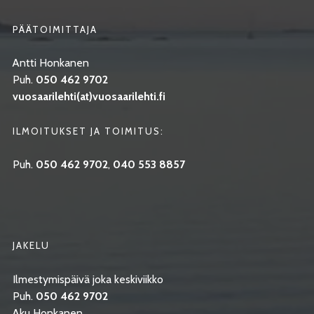
PÄÄTOIMITTAJA
Antti Honkanen
Puh.
050 462 9702
vuosaarilehti(at)vuosaarilehti.fi
ILMOITUKSET JA TOIMITUS:
Puh.
050 462 9702
,
040 553 8857
JAKELU
Ilmestymispäivä joka keskiviikko
Puh.
050 462 9702
Aku Honkanen