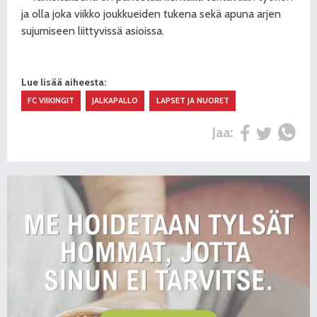
ja olla joka viikko joukkueiden tukena sekä apuna arjen
sujumiseen liittyvissä asioissa.
Lue lisää aiheesta:
FC VIIKINGIT
JALKAPALLO
LAPSET JA NUORET
Jaa: