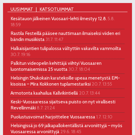
UUSIMMAT
KATSOTUIMMAT
Kesätauon jälkeinen Vuosaari-lehti ilmestyy 12.8.
5.8.
18:59
Rastila Festeillä pääsee nauttimaan ilmaiseksi viiden eri
bändin musiikista
31.7. 11:47
Halkaisijantien tulipalossa vältyttiin vakavilta vammoilta
30.7. 19:16
Palkitun videopelin kehittäjä viihtyi Vuosaaren
luontomaisemissa 25 vuotta
30.7. 18:04
Helsingin Shukokain karatekoille upeaa menetystä EM-
kisoissa – Mira Kokkonen tuplamestariksi
20.7. 13:55
Armotonta kaahailua Kallvikintiellä
20.7. 13:44
Keski-Vuosaaressa sijaitseva puisto on nyt virallisesti
Revellinmäki
8.7. 21:24
Puolustusvoimat harjoittelee Vuosaaressa
1.7. 12:10
Helsingissä jo 69 jalkapallokentällistä arvoniittyjä – myös
Vuosaaressa arvoniittyjä
29.6. 18:45