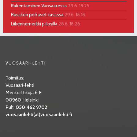
Rakentaminen Vuosaaressa
29.6. 18:25
Rusakon poikaset kasassa
29.6. 18:18
Liikennemerkki piilosilla
28.6. 18:26
VUOSAARI-LEHTI
Toimitus:
Vuosaari-lehti
Merikorttikuja 6 E
00960 Helsinki
Puh:
050 462 9702
vuosaarilehti(at)vuosaarilehti.fi