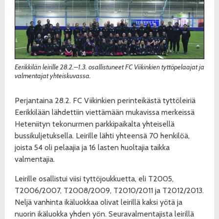
Eerikkilän leirille 28.2.–1.3. osallistuneet FC Viikinkien tyttöpelaajat ja
valmentajat yhteiskuvassa.
Perjantaina 28.2. FC Viikinkien perinteikästä tyttöleiriä
Eerikkilään lähdettiin viettämään mukavissa merkeissä
Heteniityn tekonurmen parkkipaikalta yhteisellä
bussikuljetuksella. Leirille lähti yhteensä 70 henkilöä,
joista 54 oli pelaajia ja 16 lasten huoltajia taikka
valmentajia.
Leirille osallistui viisi tyttöjoukkuetta, eli T2005,
T2006/2007, T2008/2009, T2010/2011 ja T2012/2013.
Neljä vanhinta ikäluokkaa olivat leirillä kaksi yötä ja
nuorin ikäluokka yhden yön. Seuravalmentajista leirillä