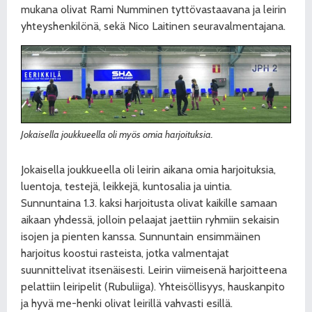
mukana olivat Rami Numminen tyttövastaavana ja leirin
yhteyshenkilönä, sekä Nico Laitinen seuravalmentajana.
Jokaisella joukkueella oli myös omia harjoituksia.
Jokaisella joukkueella oli leirin aikana omia harjoituksia,
luentoja, testejä, leikkejä, kuntosalia ja uintia.
Sunnuntaina 1.3. kaksi harjoitusta olivat kaikille samaan
aikaan yhdessä, jolloin pelaajat jaettiin ryhmiin sekaisin
isojen ja pienten kanssa. Sunnuntain ensimmäinen
harjoitus koostui rasteista, jotka valmentajat
suunnittelivat itsenäisesti. Leirin viimeisenä harjoitteena
pelattiin leiripelit (Rubuliiga). Yhteisöllisyys, hauskanpito
ja hyvä me-henki olivat leirillä vahvasti esillä.