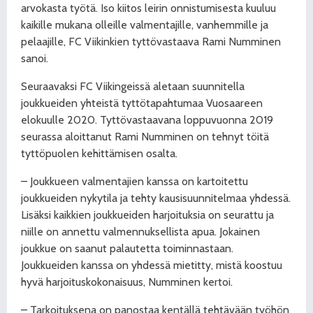
arvokasta työtä. Iso kiitos leirin onnistumisesta kuuluu
kaikille mukana olleille valmentajille, vanhemmille ja
pelaajille, FC Viikinkien tyttövastaava Rami Numminen
sanoi.
Seuraavaksi FC Viikingeissä aletaan suunnitella
joukkueiden yhteistä tyttötapahtumaa Vuosaareen
elokuulle 2020. Tyttövastaavana loppuvuonna 2019
seurassa aloittanut Rami Numminen on tehnyt töitä
tyttöpuolen kehittämisen osalta.
– Joukkueen valmentajien kanssa on kartoitettu
joukkueiden nykytila ja tehty kausisuunnitelmaa yhdessä.
Lisäksi kaikkien joukkueiden harjoituksia on seurattu ja
niille on annettu valmennuksellista apua. Jokainen
joukkue on saanut palautetta toiminnastaan.
Joukkueiden kanssa on yhdessä mietitty, mistä koostuu
hyvä harjoituskokonaisuus, Numminen kertoi.
– Tarkoituksena on panostaa kentällä tehtävään työhön