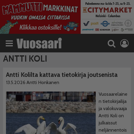
ANTTI KOLI
Antti Kolilta kattava tietokirja joutsenista
13.5.2026
Antti Honkanen
Vuosaarelaine
n tietokirjailija
ja valokuvaaja
Antti Koli on
julkaissut
neljännentois