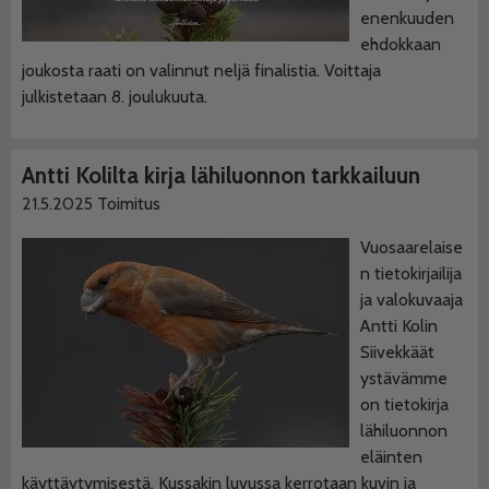
enenkuuden
ehdokkaan
joukosta raati on valinnut neljä finalistia. Voittaja
julkistetaan 8. joulukuuta.
Antti Kolilta kirja lähiluonnon tarkkailuun
21.5.2025
Toimitus
Vuosaarelaise
n tietokirjailija
ja valokuvaaja
Antti Kolin
Siivekkäät
ystävämme
on tietokirja
lähiluonnon
eläinten
käyttäytymisestä. Kussakin luvussa kerrotaan kuvin ja