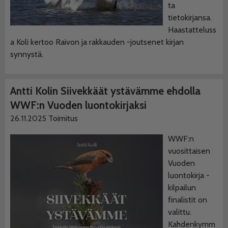
ta
tietokirjansa.
Haastatteluss
a Koli kertoo Raivon ja rakkauden -joutsenet kirjan
synnystä.
Antti Kolin Siivekkäät ystävämme ehdolla
WWF:n Vuoden luontokirjaksi
26.11.2025
Toimitus
WWF:n
vuosittaisen
Vuoden
luontokirja -
kilpailun
finalistit on
valittu.
Kahdenkymm