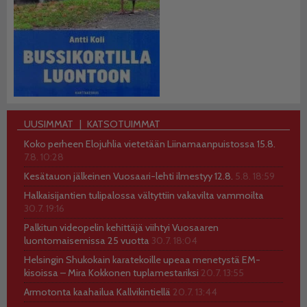
UUSIMMAT
KATSOTUIMMAT
Koko perheen Elojuhlia vietetään Liinamaanpuistossa 15.8.
7.8. 10:28
Kesätauon jälkeinen Vuosaari-lehti ilmestyy 12.8.
5.8. 18:59
Halkaisijantien tulipalossa vältyttiin vakavilta vammoilta
30.7. 19:16
Palkitun videopelin kehittäjä viihtyi Vuosaaren
luontomaisemissa 25 vuotta
30.7. 18:04
Helsingin Shukokain karatekoille upeaa menetystä EM-
kisoissa – Mira Kokkonen tuplamestariksi
20.7. 13:55
Armotonta kaahailua Kallvikintiellä
20.7. 13:44