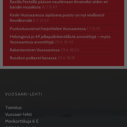
Rastila Festeillä pääsee nauttimaan ilmaiseksi viiden eri
bändin musiikista
16.7. 11:47
Keski-Vuosaaressa sijaitseva puisto on nyt virallisesti
Revellinmäki
8.7. 21:24
Puolustusvoimat harjoittelee Vuosaaressa
1.7. 12:10
Helsingissä jo 69 jalkapallokentällistä arvoniittyjä – myös
Vuosaaressa arvoniittyjä
29.6. 18:45
Rakentaminen Vuosaaressa
29.6. 18:25
Rusakon poikaset kasassa
29.6. 18:18
VUOSAARI-LEHTI
Toimitus:
Vuosaari-lehti
Merikorttikuja 6 E