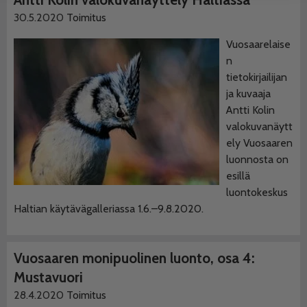
30.5.2020
Toimitus
Vuosaarelaise
n
tietokirjailijan
ja kuvaaja
Antti Kolin
valokuvanäytt
ely Vuosaaren
luonnosta on
esillä
luontokeskus
Haltian käytävägalleriassa 1.6.–9.8.2020.
Vuosaaren monipuolinen luonto, osa 4:
Mustavuori
28.4.2020
Toimitus