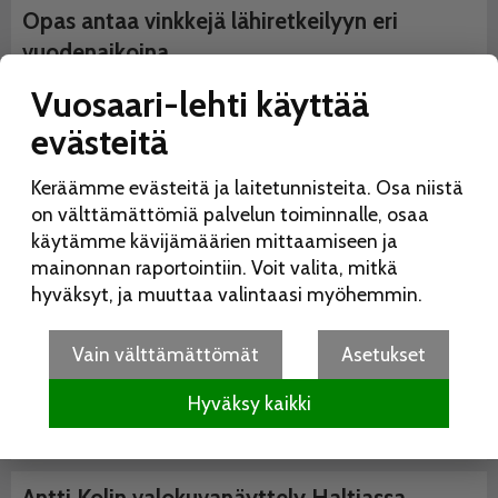
Opas antaa vinkkejä lähiretkeilyyn eri
vuodenaikoina
10.9.2020
Toimitus
Vuosaari-lehti käyttää
Vuosaarelaiselta
evästeitä
valokuvaaja-tietokirjailija
Antti Kolilta on ilmestynyt
Keräämme evästeitä ja laitetunnisteita. Osa niistä
uusi luontokirja Retkeilijän
on välttämättömiä palvelun toiminnalle, osaa
vuodenajat, joka opastaa
käytämme kävijämäärien mittaamiseen ja
retkeilyyn lähiluonnossa.
mainonnan raportointiin. Voit valita, mitkä
Teos on Kolin yhdeksäs
hyväksyt, ja muuttaa valintaasi myöhemmin.
kirja.
Vain välttämättömät
Asetukset
Hyväksy kaikki
Antti Kolin valokuvanäyttely Haltiassa