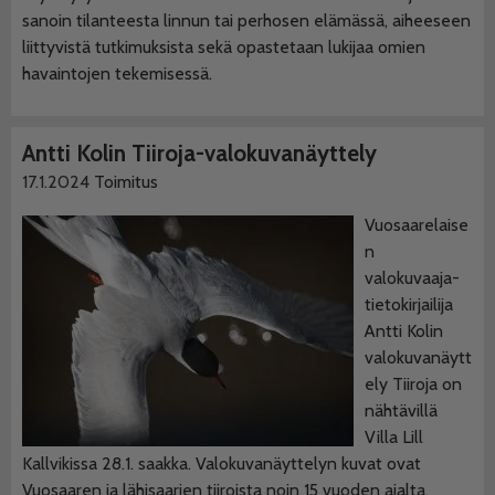
sanoin tilanteesta linnun tai perhosen elämässä, aiheeseen
liittyvistä tutkimuksista sekä opastetaan lukijaa omien
havaintojen tekemisessä.
Antti Kolin Tiiroja-valokuvanäyttely
17.1.2024
Toimitus
Vuosaarelaise
n
valokuvaaja-
tietokirjailija
Antti Kolin
valokuvanäytt
ely Tiiroja on
nähtävillä
Villa Lill
Kallvikissa 28.1. saakka. Valokuvanäyttelyn kuvat ovat
Vuosaaren ja lähisaarien tiiroista noin 15 vuoden ajalta.