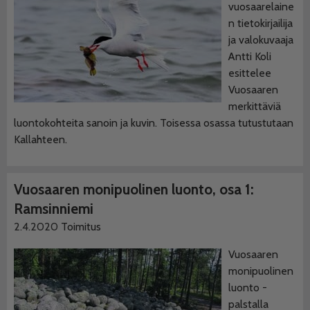
vuosaarelaine
n tietokirjailija
ja valokuvaaja
Antti Koli
esittelee
Vuosaaren
merkittäviä
luontokohteita sanoin ja kuvin. Toisessa osassa tutustutaan
Kallahteen.
Vuosaaren monipuolinen luonto, osa 1:
Ramsinniemi
2.4.2020
Toimitus
Vuosaaren
monipuolinen
luonto -
palstalla