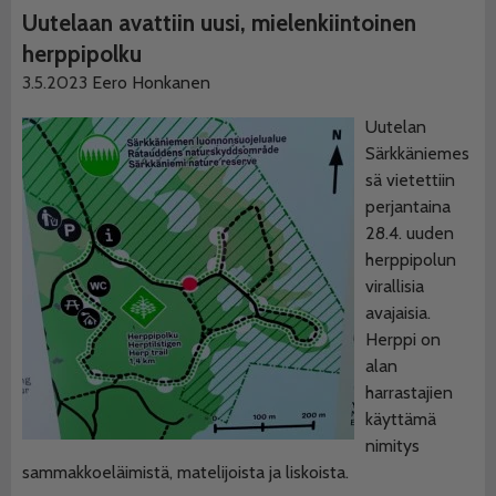
Uutelaan avattiin uusi, mielenkiintoinen
herppipolku
3.5.2023
Eero Honkanen
Uutelan
Särkkäniemes
sä vietettiin
perjantaina
28.4. uuden
herppipolun
virallisia
avajaisia.
Herppi on
alan
harrastajien
käyttämä
nimitys
sammakkoeläimistä, matelijoista ja liskoista.