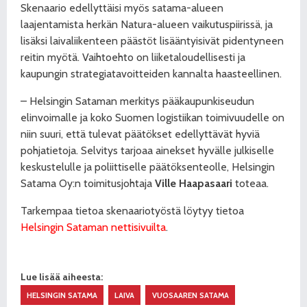
Skenaario edellyttäisi myös satama-alueen
laajentamista herkän Natura-alueen vaikutuspiirissä, ja
lisäksi laivaliikenteen päästöt lisääntyisivät pidentyneen
reitin myötä. Vaihtoehto on liiketaloudellisesti ja
kaupungin strategiatavoitteiden kannalta haasteellinen.
– Helsingin Sataman merkitys pääkaupunkiseudun
elinvoimalle ja koko Suomen logistiikan toimivuudelle on
niin suuri, että tulevat päätökset edellyttävät hyviä
pohjatietoja. Selvitys tarjoaa ainekset hyvälle julkiselle
keskustelulle ja poliittiselle päätöksenteolle, Helsingin
Satama Oy:n toimitusjohtaja
Ville Haapasaari
toteaa.
Tarkempaa tietoa skenaariotyöstä löytyy tietoa
Helsingin Sataman nettisivuilta
.
Lue lisää aiheesta:
HELSINGIN SATAMA
LAIVA
VUOSAAREN SATAMA