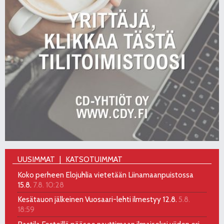
UUSIMMAT
KATSOTUIMMAT
Koko perheen Elojuhlia vietetään Liinamaanpuistossa
15.8.
7.8. 10:28
Kesätauon jälkeinen Vuosaari-lehti ilmestyy 12.8.
5.8.
18:59