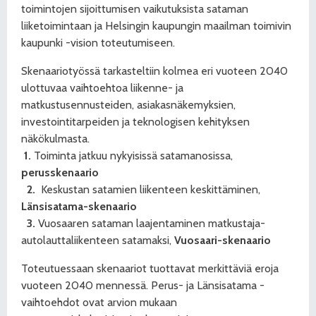
toimintojen sijoittumisen vaikutuksista sataman
liiketoimintaan ja Helsingin kaupungin maailman toimivin
kaupunki -vision toteutumiseen.
Skenaariotyössä tarkasteltiin kolmea eri vuoteen 2040
ulottuvaa vaihtoehtoa liikenne- ja
matkustusennusteiden, asiakasnäkemyksien,
investointitarpeiden ja teknologisen kehityksen
näkökulmasta.
1.
Toiminta jatkuu nykyisissä satamanosissa,
perusskenaario
2.
Keskustan satamien liikenteen keskittäminen,
Länsisatama-skenaario
3.
Vuosaaren sataman laajentaminen matkustaja-
autolauttaliikenteen satamaksi,
Vuosaari-skenaario
Toteutuessaan skenaariot tuottavat merkittäviä eroja
vuoteen 2040 mennessä. Perus- ja Länsisatama -
vaihtoehdot ovat arvion mukaan