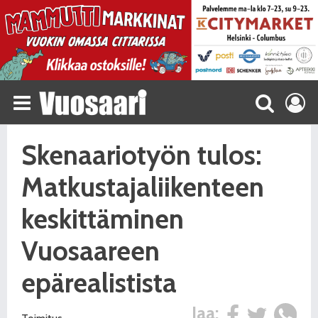
Skenaariotyön tulos:
Matkustajaliikenteen
keskittäminen
Vuosaareen
epärealistista
Jaa: