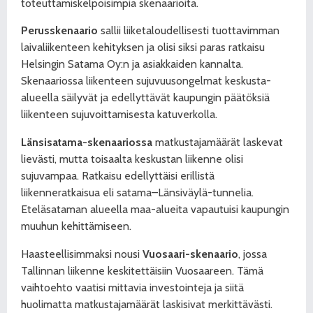
toteuttamiskelpoisimpia skenaarioita.
Perusskenaario
sallii liiketaloudellisesti tuottavimman
laivaliikenteen kehityksen ja olisi siksi paras ratkaisu
Helsingin Satama Oy:n ja asiakkaiden kannalta.
Skenaariossa liikenteen sujuvuusongelmat keskusta-
alueella säilyvät ja edellyttävät kaupungin päätöksiä
liikenteen sujuvoittamisesta katuverkolla.
Länsisatama-skenaariossa
matkustajamäärät laskevat
lievästi, mutta toisaalta keskustan liikenne olisi
sujuvampaa. Ratkaisu edellyttäisi erillistä
liikenneratkaisua eli satama–Länsiväylä-tunnelia.
Eteläsataman alueella maa-alueita vapautuisi kaupungin
muuhun kehittämiseen.
Haasteellisimmaksi nousi
Vuosaari-skenaario
, jossa
Tallinnan liikenne keskitettäisiin Vuosaareen. Tämä
vaihtoehto vaatisi mittavia investointeja ja siitä
huolimatta matkustajamäärät laskisivat merkittävästi.