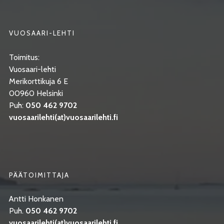
VUOSAARI-LEHTI
Toimitus:
Vuosaari-lehti
Merikorttikuja 6 E
00960 Helsinki
Puh:
050 462 9702
vuosaarilehti(at)vuosaarilehti.fi
PÄÄTOIMITTAJA
Antti Honkanen
Puh.
050 462 9702
vuosaarilehti(at)vuosaarilehti.fi