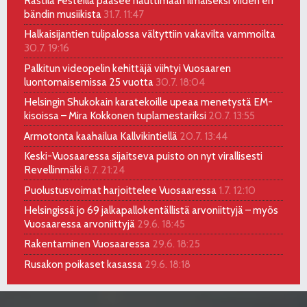
Rastila Festeillä pääsee nauttimaan ilmaiseksi viiden eri
bändin musiikista
31.7. 11:47
Halkaisijantien tulipalossa vältyttiin vakavilta vammoilta
30.7. 19:16
Palkitun videopelin kehittäjä viihtyi Vuosaaren
luontomaisemissa 25 vuotta
30.7. 18:04
Helsingin Shukokain karatekoille upeaa menetystä EM-
kisoissa – Mira Kokkonen tuplamestariksi
20.7. 13:55
Armotonta kaahailua Kallvikintiellä
20.7. 13:44
Keski-Vuosaaressa sijaitseva puisto on nyt virallisesti
Revellinmäki
8.7. 21:24
Puolustusvoimat harjoittelee Vuosaaressa
1.7. 12:10
Helsingissä jo 69 jalkapallokentällistä arvoniittyjä – myös
Vuosaaressa arvoniittyjä
29.6. 18:45
Rakentaminen Vuosaaressa
29.6. 18:25
Rusakon poikaset kasassa
29.6. 18:18