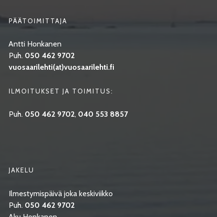
PÄÄTOIMITTAJA
Antti Honkanen
Puh.
050 462 9702
vuosaarilehti(at)vuosaarilehti.fi
ILMOITUKSET JA TOIMITUS:
Puh.
050 462 9702
,
040 553 8857
JAKELU
Ilmestymispäivä joka keskiviikko
Puh.
050 462 9702
Aku Honkanen