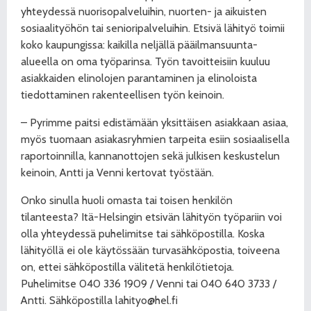
yhteydessä nuorisopalveluihin, nuorten- ja aikuisten
sosiaalityöhön tai senioripalveluihin. Etsivä lähityö toimii
koko kaupungissa: kaikilla neljällä pääilmansuunta-
alueella on oma työparinsa. Työn tavoitteisiin kuuluu
asiakkaiden elinolojen parantaminen ja elinoloista
tiedottaminen rakenteellisen työn keinoin.
– Pyrimme paitsi edistämään yksittäisen asiakkaan asiaa,
myös tuomaan asiakasryhmien tarpeita esiin sosiaalisella
raportoinnilla, kannanottojen sekä julkisen keskustelun
keinoin, Antti ja Venni kertovat työstään.
Onko sinulla huoli omasta tai toisen henkilön
tilanteesta? Itä-Helsingin etsivän lähityön työpariin voi
olla yhteydessä puhelimitse tai sähköpostilla. Koska
lähityöllä ei ole käytössään turvasähköpostia, toiveena
on, ettei sähköpostilla välitetä henkilötietoja.
Puhelimitse 040 336 1909 / Venni tai 040 640 3733 /
Antti. Sähköpostilla lahityo@hel.fi