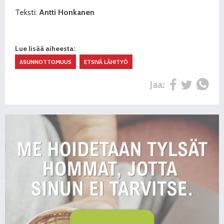
Teksti:
Antti Honkanen
Lue lisää aiheesta:
ASUNNOTTOMUUS
ETSIVÄ LÄHITYÖ
Jaa: