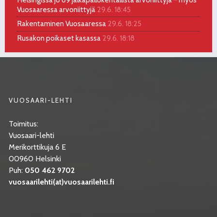
Vuosaaressa arvoniittyjä
29.6. 18:45
Rakentaminen Vuosaaressa
29.6. 18:25
Rusakon poikaset kasassa
29.6. 18:18
VUOSAARI-LEHTI
Toimitus:
Vuosaari-lehti
Merikorttikuja 6 E
00960 Helsinki
Puh:
050 462 9702
vuosaarilehti(at)vuosaarilehti.fi