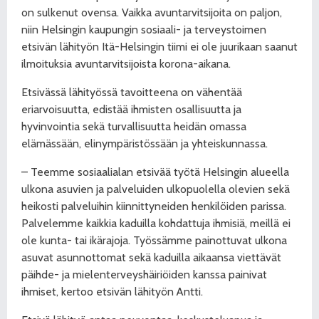
on sulkenut ovensa. Vaikka avuntarvitsijoita on paljon,
niin Helsingin kaupungin sosiaali- ja terveystoimen
etsivän lähityön Itä-Helsingin tiimi ei ole juurikaan saanut
ilmoituksia avuntarvitsijoista korona-aikana.
Etsivässä lähityössä tavoitteena on vähentää
eriarvoisuutta, edistää ihmisten osallisuutta ja
hyvinvointia sekä turvallisuutta heidän omassa
elämässään, elinympäristössään ja yhteiskunnassa.
– Teemme sosiaalialan etsivää työtä Helsingin alueella
ulkona asuvien ja palveluiden ulkopuolella olevien sekä
heikosti palveluihin kiinnittyneiden henkilöiden parissa.
Palvelemme kaikkia kaduilla kohdattuja ihmisiä, meillä ei
ole kunta- tai ikärajoja. Työssämme painottuvat ulkona
asuvat asunnottomat sekä kaduilla aikaansa viettävät
päihde- ja mielenterveyshäiriöiden kanssa painivat
ihmiset, kertoo etsivän lähityön Antti.