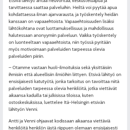
Etsivä lähityö antaa neuvontaa, keskusteluapua ja
tarvittaessa saattaa palveluihin. Heiltä voi pyytää apua
kohdattaessa ilman ajanvarausta, ja työskentely heidän
kanssaan on vapaaehtoista. Vapaaehtoisuuden lisäksi
lähtökohtana ovat luottamuksellisuus ja mahdollisuus
halutessaan anonyymiin palveluun. Vaikka työskentely
on luonteeltaan vapaaehtoista, niin työssä pyritään
myös motivoimaan palveluiden tarpeessa olevia
palveluiden piiriin.
– Otamme vastaan huoli-ilmoituksia sekä yksittäisiin
ihmisiin että alueellisiin ilmiöihin liittyen. Etsivä lähityö on
ensisijaisesti katutyötä, jonka tarkoitus on tavoittaa niitä
palveluiden tarpeessa olevia henkilöitä, jotka viettävät
aikaansa kaduilla tai julkisissa tiloissa, kuten
ostoskeskuksissa, luettelee Itä-Helsingin etsivän
lähityön Venni.
Antti ja Venni ohjaavat kodissaan aikaansa viettäviä
henkilöitä henkilön iästä riippuen olemaan ensisijaisesti