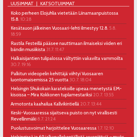
UUSIMMAT
KATSOTUIMMAT
Koko perheen Elojuhlia vietetään Liinamaanpuistossa
15.8.
10:28
Kesätauon jälkeinen Vuosaari-lehti ilmestyy 12.8.
5.8.
18:59
Rastila Festeillä pääsee nauttimaan ilmaiseksi viiden eri
bändin musiikista
31.7. 11:47
Halkaisijantien tulipalossa vältyttiin vakavilta vammoilta
30.7. 19:16
Palkitun videopelin kehittäjä viihtyi Vuosaaren
luontomaisemissa 25 vuotta
30.7. 18:04
Helsingin Shukokain karatekoille upeaa menetystä EM-
kisoissa – Mira Kokkonen tuplamestariksi
20.7. 13:55
Armotonta kaahailua Kallvikintiellä
20.7. 13:44
Keski-Vuosaaressa sijaitseva puisto on nyt virallisesti
Revellinmäki
8.7. 21:24
Puolustusvoimat harjoittelee Vuosaaressa
1.7. 12:10
Helsingissä jo 69 jalkapallokentällistä arvoniittyjä – myös