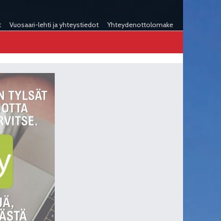
t
Vuosaari-lehti ja yhteystiedot
Yhteydenottolomake