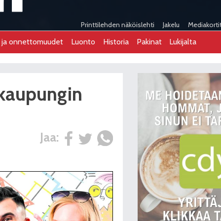
Printtilehden näköislehti
Jakelu
Mediakorti
t ja onnettomuudet
Luonto
Historia
Pakinat
Lukijalta
 kaupungin
Jaa: