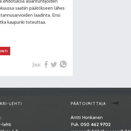
a ehdotuksia asiantuntijoiden
okuussa saatiin päätökseen lähes
tannusarvioiden laadinta. Ensi
tka kaupunki toteuttaa.
INTI
Jaa:
ARI-LEHTI
PÄÄTOIMITTAJA
:
Antti Honkanen
-lehti
Puh.
050 462 9702