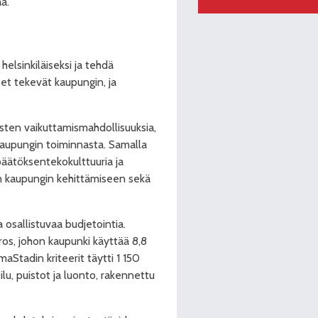
a.
 helsinkiläiseksi ja tehdä
set tekevät kaupungin, ja
sten vaikuttamismahdollisuuksia,
kaupungin toiminnasta. Samalla
päätöksentekokulttuuria ja
n kaupungin kehittämiseen sekä
osallistuvaa budjetointia.
os, johon kaupunki käyttää 8,8
aStadin kriteerit täytti 1 150
ilu, puistot ja luonto, rakennettu