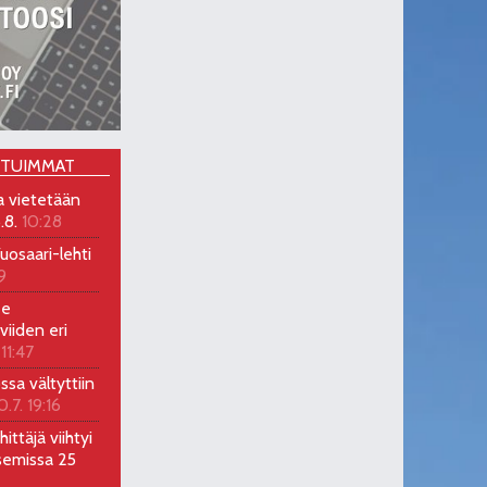
OTUIMMAT
a vietetään
.8.
10:28
uosaari-lehti
9
ee
viiden eri
 11:47
ossa vältyttiin
0.7. 19:16
ittäjä viihtyi
semissa 25