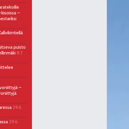
ratekoille
kisoissa –
estariksi
llvikintiellä
aitseva puisto
ellinmäki
8.7.
ittelee
voniittyjä –
oniittyjä
aressa
29.6.
sassa
29.6.