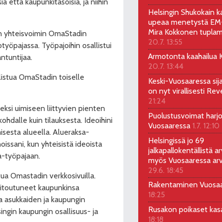
 että kaupunkitasoisia, ja niihin
Helsingin Shukokain ka
upeaa menetystä EM-
Mira Kokkonen tuplam
in yhteisvoimin OmaStadin
20.7. 13:55
otyöpajassa. Työpajoihin osallistui
Armotonta kaahailua Ka
ntuntijaa.
20.7. 13:44
allistua OmaStadin toiselle
Keski-Vuosaaressa sij
on nyt virallisesti Rev
21:24
eksi uimiseen liittyvien pienten
Puolustusvoimat harjo
hdalle kuin tilauksesta. Ideoihini
Vuosaaressa
1.7. 12:10
sesta alueella. Alueraksa-
Helsingissä jo 69
noissani, kun yhteisistä ideoista
jalkapallokentällistä ar
a-työpajaan.
myös Vuosaaressa arv
29.6. 18:45
ua Omastadin verkkosivuilla.
Rakentaminen Vuosa
sitoutuneet kaupunkinsa
18:25
a asukkaiden ja kaupungin
Rusakon poikaset ka
ingin kaupungin osallisuus- ja
18:18