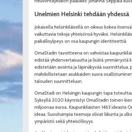
neuvontayksikön päällikkö Johanna Seppälä kuva
Unelmien Helsinki tehdään yhdessä
Jokaisella helsinkiläisellä on oikeus kokea itsensä
vaikuttavia tekoja yhteisönsä hyväksi. Helsinkiläi
paikallisylpeys on osa kaupungin identiteettiä.
OmaStadin tavoitteena on vahvistaa kaupunkilai
edistää yhdenvertaisuutta ja lisätä ymmärrystä 
edistetään avointa ja läpinäkyvää suunnittelua, 
mahdollistetaan asukkaiden suora osallistumine
talouden suunnitteluun.
OmaStadi on Helsingin kaupungin tapa toteuttaa 
Syksyllä 2020 käynnistyi OmaStadin toinen kierr
miljoonaa euroa. Kaupunkilaisten 1463 ideasta Om
ideaa. Suosituimpia teemoja olivat liikunta ja ulko
ympäristö sekä yhteisöllisyys.