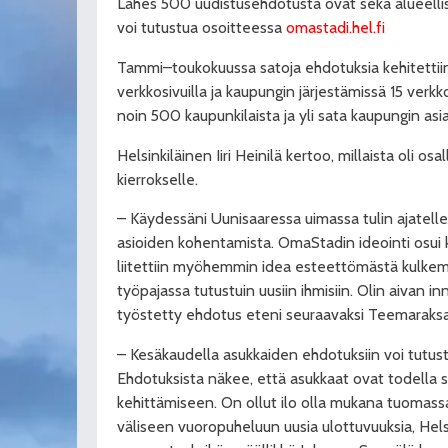
Lähes 500 uudistusehdotusta ovat sekä alueellisia
voi tutustua osoitteessa
omastadi.hel.fi
Tammi–toukokuussa satoja ehdotuksia kehitetti
verkkosivuilla ja kaupungin järjestämissä 15 verkk
noin 500 kaupunkilaista ja yli sata kaupungin asia
Helsinkiläinen Iiri Heinilä kertoo, millaista oli os
kierrokselle.
– Käydessäni Uunisaaressa uimassa tulin ajatelle
asioiden kohentamista. OmaStadin ideointi osui ko
liitettiin myöhemmin idea esteettömästä kulkemi
työpajassa tutustuin uusiin ihmisiin. Olin aivan in
työstetty ehdotus eteni seuraavaksi Teemaraks
– Kesäkaudella asukkaiden ehdotuksiin voi tutust
Ehdotuksista näkee, että asukkaat ovat todella 
kehittämiseen. On ollut ilo olla mukana tuomass
väliseen vuoropuheluun uusia ulottuvuuksia, Hels