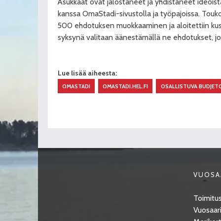
Asukkaat ovat jalostaneet ja yhdistäneet ideoist
kanssa OmaStadi-sivustolla ja työpajoissa. Touk
500 ehdotuksen muokkaaminen ja aloitettiin kus
syksynä valitaan äänestämällä ne ehdotukset, jo
Lue lisää aiheesta:
OMASTADI
OMASTADI.HEL.FI
OSALLISTUVA BUDJETO
VUOSA
Toimitus
Vuosaari