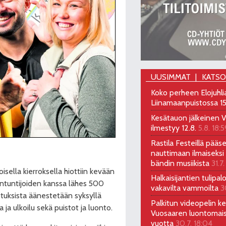
UUSIMMAT
KATS
Koko perheen Elojuhli
Liinamaanpuistossa 15
Kesätauon jälkeinen V
ilmestyy 12.8.
5.8. 18:5
Rastila Festeillä pääs
nauttimaan ilmaiseksi 
bändin musiikista
31.7.
sella kierroksella hiottiin kevään
Halkaisijantien tulipal
antuntijoiden kanssa lähes 500
vakavilta vammoilta
3
tuksista äänestetään syksyllä
Palkitun videopelin keh
 ja ulkoilu sekä puistot ja luonto.
Vuosaaren luontomai
vuotta
30.7. 18:04