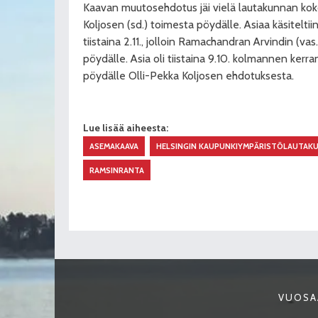
Kaavan muutosehdotus jäi vielä lautakunnan kok
Koljosen (sd.) toimesta pöydälle. Asiaa käsitelti
tiistaina 2.11., jolloin Ramachandran Arvindin (vas
pöydälle. Asia oli tiistaina 9.10. kolmannen kerran 
pöydälle Olli-Pekka Koljosen ehdotuksesta.
Lue lisää aiheesta:
ASEMAKAAVA
HELSINGIN KAUPUNKIYMPÄRISTÖLAUTAK
RAMSINRANTA
VUOSA