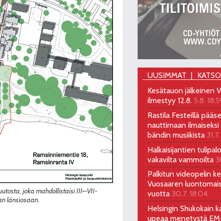
UUSIMMAT
KATS
Kesätauon jälkeinen V
ilmestyy 12.8.
5.8. 18:5
Rastila Festeillä pääs
nauttimaan ilmaiseksi 
bändin musiikista
31.7.
Halkaisijantien tulipal
vakavilta vammoilta
3
Palkitun videopelin keh
Vuosaaren luontomai
osta, joka mahdollistaisi III–VII-
vuotta
30.7. 18:04
an länsiosaan.
Helsingin Shukokain ka
upeaa menetystä EM-