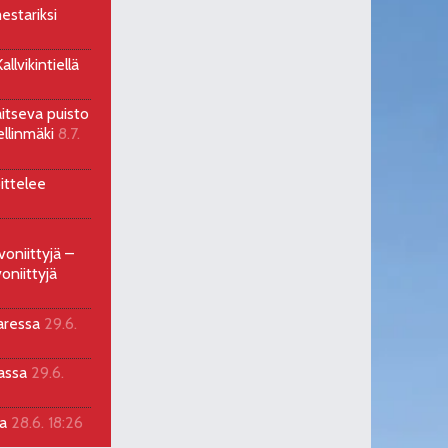
estariksi
llvikintiellä
aitseva puisto
ellinmäki
8.7.
ittelee
voniittyjä –
oniittyjä
aressa
29.6.
sassa
29.6.
la
28.6. 18:26