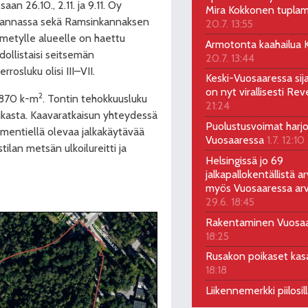
n 26.10., 2.11. ja 9.11. Oy
Mira Kokkonen tuplam
rannassa sekä Ramsinkannaksen
20.7. 13:55
imetylle alueelle on haettu
Armotonta kaahailua Ka
llistaisi seitsemän
20.7. 13:44
rosluku olisi III–VII.
Keski-Vuosaaressa sij
on nyt virallisesti Rev
2
2 870 k-m
. Tontin tehokkuusluku
21:24
kasta. Kaavaratkaisun yhteydessä
Puolustusvoimat harjo
ementiellä olevaa jalkakäytävää
Vuosaaressa
1.7. 12:10
ilan metsän ulkoilureitti ja
Helsingissä jo 69
jalkapallokentällistä ar
myös Vuosaaressa arv
29.6. 18:45
Rakentaminen Vuosa
18:25
Rusakon poikaset ka
18:18
Liikennemerkki piilosil