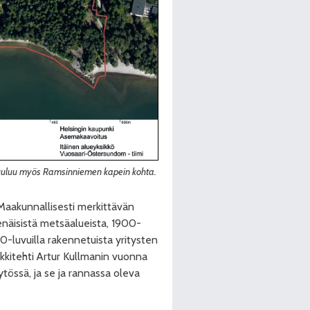
kuuluu myös Ramsinniemen kapein kohta.
 Maakunnallisesti merkittävän
näisistä metsäalueista, 1900-
0-luvuilla rakennetuista yritysten
arkkitehti Artur Kullmanin vuonna
ytössä, ja se ja rannassa oleva