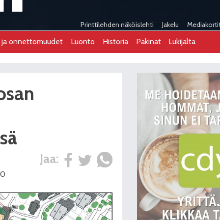
Printtilehden näköislehti
Jakelu
Mediakorti
t ja onnettomuudet
Luonto
Historia
Pakinat
Lukijalta
osan
ssä
Jaa:
30