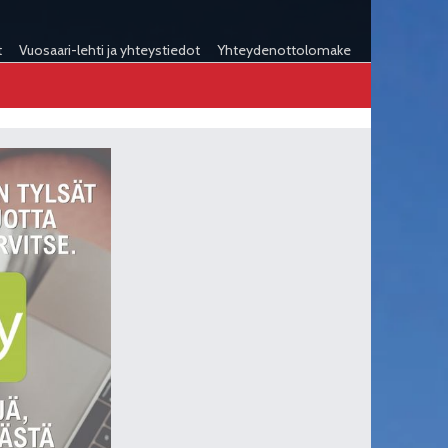
t
Vuosaari-lehti ja yhteystiedot
Yhteydenottolomake