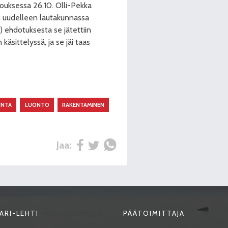
ouksessa 26.10. Olli-Pekka
in uudelleen lautakunnassa
.) ehdotuksesta se jätettiin
käsittelyssä, ja se jäi taas
UNTA
LUONTO
RAKENTAMINEN
Jaa:
ARI-LEHTI
PÄÄTOIMITTAJA