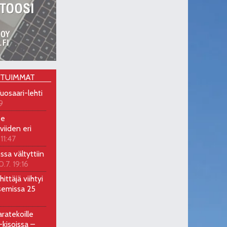
OTUIMMAT
uosaari-lehti
9
ee
viiden eri
 11:47
ossa vältyttiin
0.7. 19:16
ittäjä viihtyi
semissa 25
ratekoille
kisoissa –