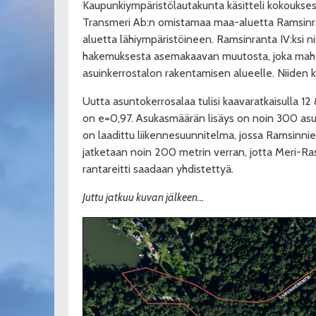
Kaupunkiympäristölautakunta käsitteli kokouksessaa
Transmeri Ab:n omistamaa maa-aluetta Ramsin
aluetta lähiympäristöineen. Ramsinranta IV:ksi n
hakemuksesta asemakaavan muutosta, joka mahdo
asuinkerrostalon rakentamisen alueelle. Niiden ker
Uutta asuntokerrosalaa tulisi kaavaratkaisulla 1
on e=0,97. Asukasmäärän lisäys on noin 300 asu
on laadittu liikennesuunnitelma, jossa Ramsinni
jatketaan noin 200 metrin verran, jotta Meri-Rast
rantareitti saadaan yhdistettyä.
Juttu jatkuu kuvan jälkeen…