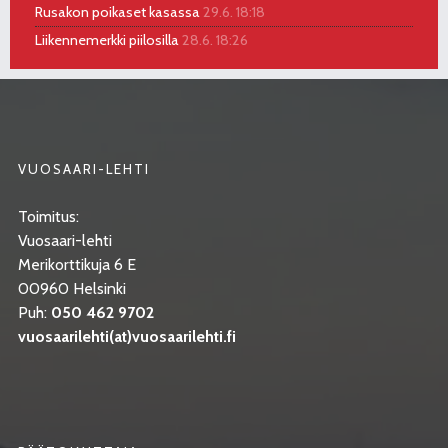
Rusakon poikaset kasassa
29.6. 18:18
Liikennemerkki piilosilla
28.6. 18:26
VUOSAARI-LEHTI
Toimitus:
Vuosaari-lehti
Merikorttikuja 6 E
00960 Helsinki
Puh:
050 462 9702
vuosaarilehti(at)vuosaarilehti.fi