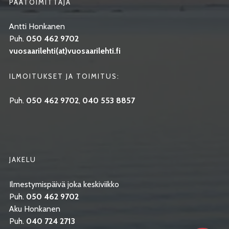
PÄÄTOIMITTAJA
Antti Honkanen
Puh.
050 462 9702
vuosaarilehti(at)vuosaarilehti.fi
ILMOITUKSET JA TOIMITUS:
Puh.
050 462 9702
,
040 553 8857
JAKELU
Ilmestymispäivä joka keskiviikko
Puh.
050 462 9702
Aku Honkanen
Puh.
040 724 2713