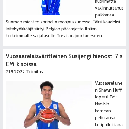
huolimatta
vakiinnuttanut
paikkansa
Suomen miesten koripallo maajoukkueessa. Täksi kaudeksi
laitahyökkääjä siirtyi Belgian pääsarjasta Italian
korkeimmalle sarjatasolle Trevison joukkueeseen.
Vuosaarelaisväritteinen Susijengi hienosti 7:s
EM-kisoissa
21.9.2022
Toimitus
Vuosaarelaine
n Shawn Huff
lopetti EM-
kisoihin
komean
peliuransa
koripalloilijana