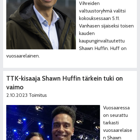
Vihreiden
valtuustoryhmä valitsi
kokouksessaan 5.11.
Vanhasen sijaiseksi toisen
kauden
kaupunginvaltuutettu
Shawn Huffin. Huff on
vuosaarelainen.
TTK-kisaaja Shawn Huffin tärkein tuki on
vaimo
2.10.2023
Toimitus
Vuosaaressa
on seurattu
tarkasti
vuosaarelaise
n Shawn