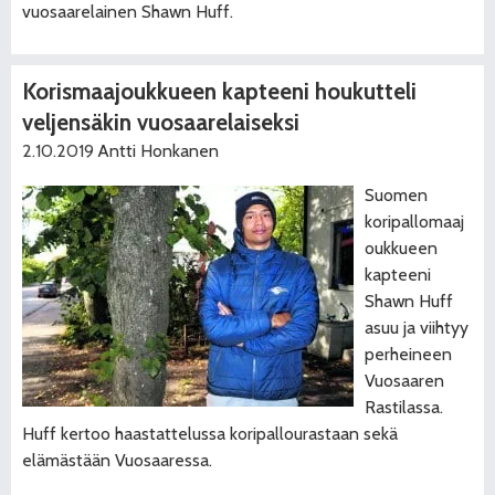
vuosaarelainen Shawn Huff.
Korismaajoukkueen kapteeni houkutteli
veljensäkin vuosaarelaiseksi
2.10.2019
Antti Honkanen
Suomen
koripallomaaj
oukkueen
kapteeni
Shawn Huff
asuu ja viihtyy
perheineen
Vuosaaren
Rastilassa.
Huff kertoo haastattelussa koripallourastaan sekä
elämästään Vuosaaressa.