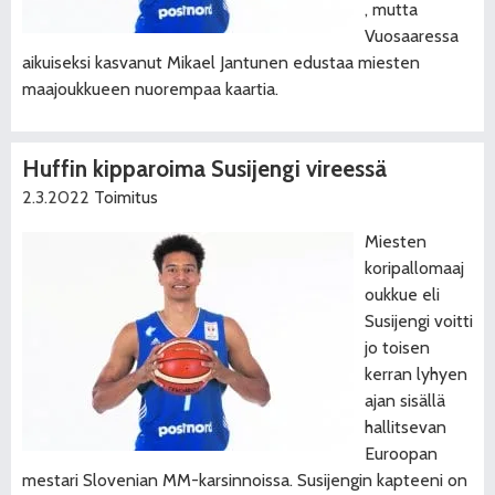
, mutta
Vuosaaressa
aikuiseksi kasvanut Mikael Jantunen edustaa miesten
maajoukkueen nuorempaa kaartia.
Huffin kipparoima Susijengi vireessä
2.3.2022
Toimitus
Miesten
koripallomaaj
oukkue eli
Susijengi voitti
jo toisen
kerran lyhyen
ajan sisällä
hallitsevan
Euroopan
mestari Slovenian MM-karsinnoissa. Susijengin kapteeni on