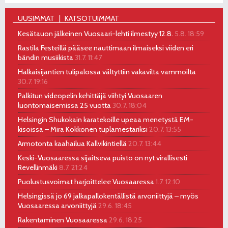
UUSIMMAT
KATSOTUIMMAT
Kesätauon jälkeinen Vuosaari-lehti ilmestyy 12.8.
5.8. 18:59
Rastila Festeillä pääsee nauttimaan ilmaiseksi viiden eri
bändin musiikista
31.7. 11:47
Halkaisijantien tulipalossa vältyttiin vakavilta vammoilta
30.7. 19:16
Palkitun videopelin kehittäjä viihtyi Vuosaaren
luontomaisemissa 25 vuotta
30.7. 18:04
Helsingin Shukokain karatekoille upeaa menetystä EM-
kisoissa – Mira Kokkonen tuplamestariksi
20.7. 13:55
Armotonta kaahailua Kallvikintiellä
20.7. 13:44
Keski-Vuosaaressa sijaitseva puisto on nyt virallisesti
Revellinmäki
8.7. 21:24
Puolustusvoimat harjoittelee Vuosaaressa
1.7. 12:10
Helsingissä jo 69 jalkapallokentällistä arvoniittyjä – myös
Vuosaaressa arvoniittyjä
29.6. 18:45
Rakentaminen Vuosaaressa
29.6. 18:25