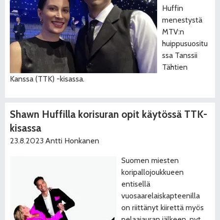
Huffin
menestystä
MTV:n
huippusuositu
ssa Tanssii
Tähtien
Kanssa (TTK) -kisassa.
Shawn Huffilla korisuran opit käytössä TTK-
kisassa
23.8.2023
Antti Honkanen
Suomen miesten
koripallojoukkueen
entisellä
vuosaarelaiskapteenilla
on riittänyt kiirettä myös
pelaajauran jälkeen, nyt