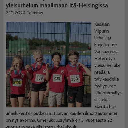
yleisurheilun maailmaan Itä-Helsingissä
2.10.2024
Toimitus
Kesäisin
Viipurin
Urheilijat
harjoittelee
Vuosaaressa
Heteniityn
yleisurheiluke
ntällä ja
talvikaudella
Myllypuron
Liikuntamyllys
sä sekä
Eläintarhan
urheilukentän putkessa. Tulevan kauden ilmoittautuminen
on nyt avoinna. Urheilukouluryhmiä on 5-vuotiaasta 22-
vuotiaisiin sekä aikuisten urheilukoulu.