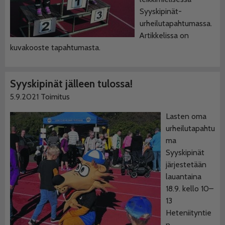
Syyskipinät-
urheilutapahtumassa.
Artikkelissa on
kuvakooste tapahtumasta.
Syyskipinät jälleen tulossa!
5.9.2021
Toimitus
Lasten oma
urheilutapahtu
ma
Syyskipinät
järjestetään
lauantaina
18.9. kello 10–
13
Heteniityntie
n