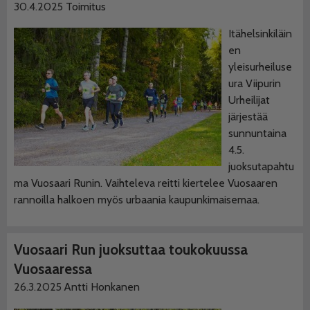
30.4.2025
Toimitus
Itähelsinkiläin
en
yleisurheiluse
ura Viipurin
Urheilijat
järjestää
sunnuntaina
4.5.
juoksutapahtu
ma Vuosaari Runin. Vaihteleva reitti kiertelee Vuosaaren
rannoilla halkoen myös urbaania kaupunkimaisemaa.
Vuosaari Run juoksuttaa toukokuussa
Vuosaaressa
26.3.2025
Antti Honkanen