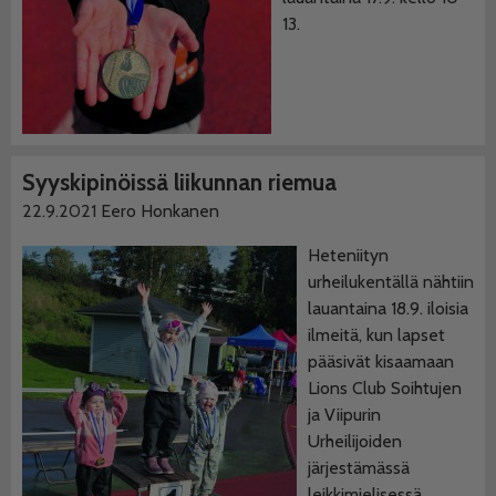
13.
Syyskipinöissä liikunnan riemua
22.9.2021
Eero Honkanen
Heteniityn
urheilukentällä nähtiin
lauantaina 18.9. iloisia
ilmeitä, kun lapset
pääsivät kisaamaan
Lions Club Soihtujen
ja Viipurin
Urheilijoiden
järjestämässä
leikkimielisessä