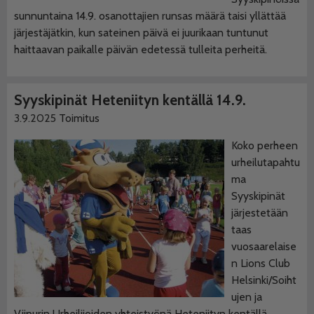
sunnuntaina 14.9. osanottajien runsas määrä taisi yllättää
järjestäjätkin, kun sateinen päivä ei juurikaan tuntunut
haittaavan paikalle päivän edetessä tulleita perheitä.
Syyskipinät Heteniityn kentällä 14.9.
3.9.2025
Toimitus
Koko perheen
urheilutapahtu
ma
Syyskipinät
järjestetään
taas
vuosaarelaise
n Lions Club
Helsinki/Soiht
ujen ja
Viipurin Urheilijoiden yhteistyönä Heteniityn kentällä