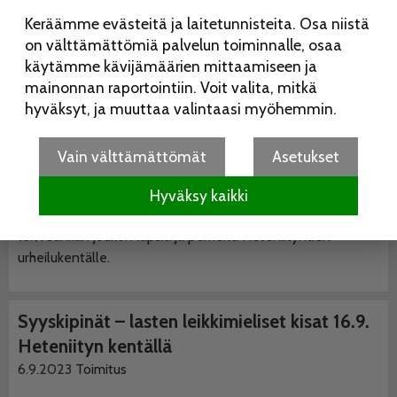
Keräämme evästeitä ja laitetunnisteita. Osa niistä
Liikunnan riemua Syyskipinöissä
on välttämättömiä palvelun toiminnalle, osaa
20.9.2023
Toimitus
käytämme kävijämäärien mittaamiseen ja
mainonnan raportointiin. Voit valita, mitkä
Lasten
hyväksyt, ja muuttaa valintaasi myöhemmin.
perinteinen
urheilutapahtu
ma
Vain välttämättömät
Asetukset
Syyskipinät
keräsi
Hyväksy kaikki
lauantaina
16.9. sankan joukon lapsia ja perheitä Heteniityntien
urheilukentälle.
Syyskipinät – lasten leikkimieliset kisat 16.9.
Heteniityn kentällä
6.9.2023
Toimitus