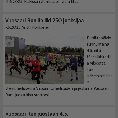
13.6.2025. Kaikissa ryhmissä on vielä tilaa.
Vuosaari Runilla liki 250 juoksijaa
7.5.2025
Antti Honkanen
Puoliltapäivin
sunnuntaina
4.5. riitti
Mosaiikkitorill
a vilskettä,
kun
itähelsinkiläise
n
yleisurheiluseura Viipurin Urheilijoiden järjestämä Vuosaari
Run -juoksukisa starttasi.
Vuosaari Run juostaan 4.5.