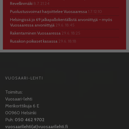
Revellinmäki
8.7. 21:24
Puolustusvoimat harjoittelee Vuosaaressa
1.7. 12:10
Helsingissä jo 69 jalkapallokentällistä arvoniittyjä – myös
Vuosaaressa arvoniittyjä
29.6. 18:45
Rakentaminen Vuosaaressa
29.6. 18:25
Rusakon poikaset kasassa
29.6. 18:18
VUOSAARI-LEHTI
Toimitus:
Vuosaari-lehti
Merikorttikuja 6 E
00960 Helsinki
Puh:
050 462 9702
vuosaarilehti(at)vuosaarilehti.fi