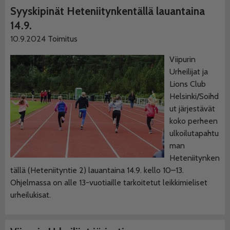
Syyskipinät Heteniitynkentällä lauantaina
14.9.
10.9.2024
Toimitus
Viipurin
Urheilijat ja
Lions Club
Helsinki/Soihd
ut järjestävät
koko perheen
ulkoilutapahtu
man
Heteniitynken
tällä (Heteniityntie 2) lauantaina 14.9. kello 10–13.
Ohjelmassa on alle 13-vuotiaille tarkoitetut leikkimieliset
urheilukisat.