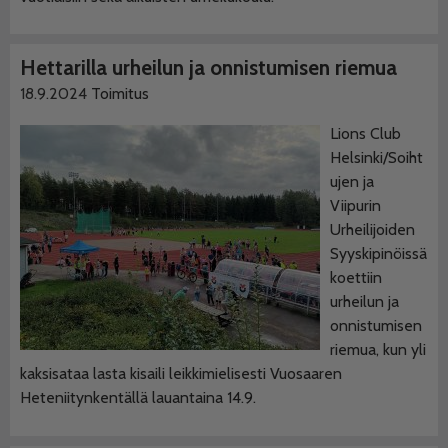
Hettarilla urheilun ja onnistumisen riemua
18.9.2024
Toimitus
Lions Club
Helsinki/Soiht
ujen ja
Viipurin
Urheilijoiden
Syyskipinöissä
koettiin
urheilun ja
onnistumisen
riemua, kun yli
kaksisataa lasta kisaili leikkimielisesti Vuosaaren
Heteniitynkentällä lauantaina 14.9.