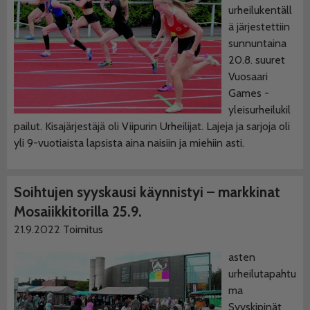
urheilukentäll
ä järjestettiin
sunnuntaina
20.8. suuret
Vuosaari
Games -
yleisurheilukil
pailut. Kisajärjestäjä oli Viipurin Urheilijat. Lajeja ja sarjoja oli
yli 9-vuotiaista lapsista aina naisiin ja miehiin asti.
Soihtujen syyskausi käynnistyi – markkinat
Mosaiikkitorilla 25.9.
21.9.2022
Toimitus
asten
urheilutapahtu
ma
Syyskipinät