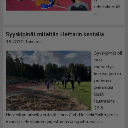
urheilukentäll
ä.
Syyskipinät miteltiin Hettarin kentällä
3.9.2020
Toimitus
Syyskipinät oli
taas
menestys,
kun iso joukko
perheen
pienimpiä
kisaili
lauantaina
29.8.
Heteniityn urheilukentällä Lions Club Helsinki Soihtujen ja
Viipurin Urheilijoiden järjestämässä tapahtumassa.