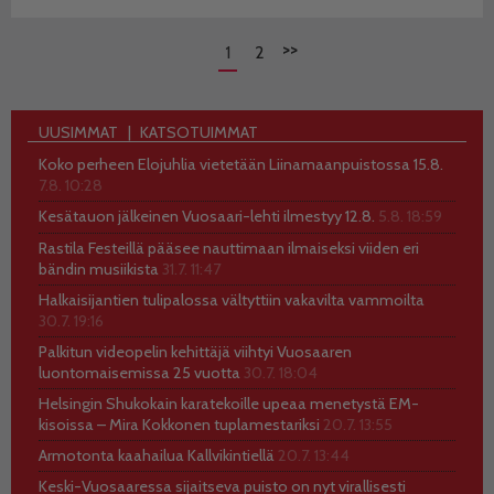
>>
1
2
UUSIMMAT
KATSOTUIMMAT
Koko perheen Elojuhlia vietetään Liinamaanpuistossa 15.8.
7.8. 10:28
Kesätauon jälkeinen Vuosaari-lehti ilmestyy 12.8.
5.8. 18:59
Rastila Festeillä pääsee nauttimaan ilmaiseksi viiden eri
bändin musiikista
31.7. 11:47
Halkaisijantien tulipalossa vältyttiin vakavilta vammoilta
30.7. 19:16
Palkitun videopelin kehittäjä viihtyi Vuosaaren
luontomaisemissa 25 vuotta
30.7. 18:04
Helsingin Shukokain karatekoille upeaa menetystä EM-
kisoissa – Mira Kokkonen tuplamestariksi
20.7. 13:55
Armotonta kaahailua Kallvikintiellä
20.7. 13:44
Keski-Vuosaaressa sijaitseva puisto on nyt virallisesti