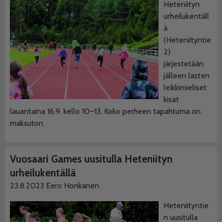
Heteniityn
urheilukentäll
ä
(Heteniityntie
2)
järjestetään
jälleen lasten
leikkimieliset
kisat
lauantaina 16.9. kello 10–13. Koko perheen tapahtuma on
maksuton.
Vuosaari Games uusitulla Heteniityn
urheilukentällä
23.8.2023
Eero Honkanen
Heteniityntie
n uusitulla