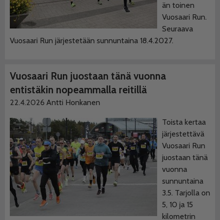
än toinen
Vuosaari Run.
Seuraava
Vuosaari Run järjestetään sunnuntaina 18.4.2027.
Vuosaari Run juostaan tänä vuonna
entistäkin nopeammalla reitillä
22.4.2026
Antti Honkanen
Toista kertaa
järjestettävä
Vuosaari Run
juostaan tänä
vuonna
sunnuntaina
3.5. Tarjolla on
5, 10 ja 15
kilometrin