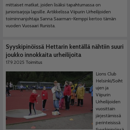
mittaiset matkat, joiden lisäksi tapahtumassa on
juniorisarjoja lapsille. Artikkelissa Viipurin Urheilijoiden
toiminnanjohtaja Sanna Saarman-Kemppi kertoo tämän
vuoden Vuosaari Runista.
Syyskipinöissä Hettarin kentällä nähtiin suuri
joukko innokkaita urheilijoita
17.9.2025
Toimitus
Lions Club
Helsinki/Soiht
ujen ja
Viipurin
Urheilijoiden
vuosittain
järjestämissä
perinteisissä
Syyskipinöissä