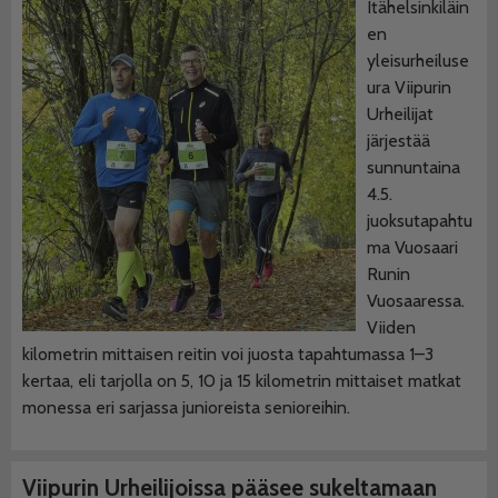
Itähelsinkiläin
en
yleisurheiluse
ura Viipurin
Urheilijat
järjestää
sunnuntaina
4.5.
juoksutapahtu
ma Vuosaari
Runin
Vuosaaressa.
Viiden
kilometrin mittaisen reitin voi juosta tapahtumassa 1–3
kertaa, eli tarjolla on 5, 10 ja 15 kilometrin mittaiset matkat
monessa eri sarjassa junioreista senioreihin.
Viipurin Urheilijoissa pääsee sukeltamaan