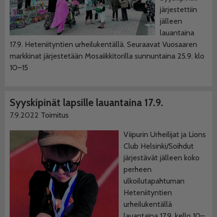
järjestettiin
jälleen
lauantaina
17.9. Heteniityntien urheilukentällä. Seuraavat Vuosaaren
markkinat järjestetään Mosaiikkitorilla sunnuntaina 25.9. klo
10–15
Syyskipinät lapsille lauantaina 17.9.
7.9.2022
Toimitus
Viipurin Urheilijat ja Lions
Club Helsinki/Soihdut
järjestävät jälleen koko
perheen
ulkoilutapahtuman
Heteniityntien
urheilukentällä
lauantaina 17.9. kello 10–