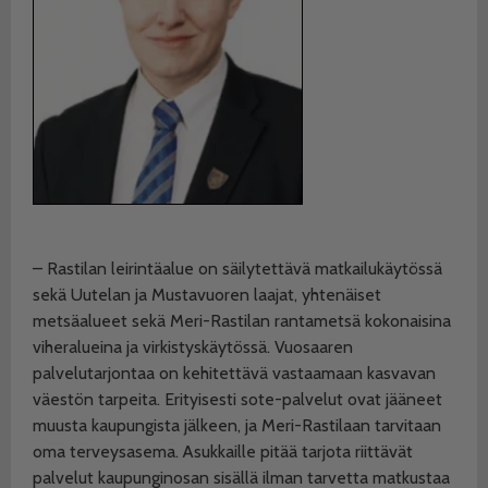
– Rastilan leirintäalue on säilytettävä matkailukäytössä
sekä Uutelan ja Mustavuoren laajat, yhtenäiset
metsäalueet sekä Meri-Rastilan rantametsä kokonaisina
viheralueina ja virkistyskäytössä. Vuosaaren
palvelutarjontaa on kehitettävä vastaamaan kasvavan
väestön tarpeita. Erityisesti sote-palvelut ovat jääneet
muusta kaupungista jälkeen, ja Meri-Rastilaan tarvitaan
oma terveysasema. Asukkaille pitää tarjota riittävät
palvelut kaupunginosan sisällä ilman tarvetta matkustaa