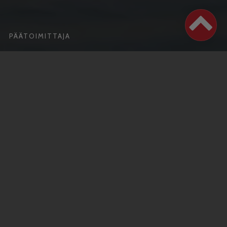
PÄÄTOIMITTAJA
Antti Honkanen
Puh.
050 462 9702
vuosaarilehti(at)vuosaarilehti.fi
ILMOITUKSET JA TOIMITUS:
Puh.
050 462 9702
,
040 553 8857
JAKELU
Ilmestymispäivä joka keskiviikko