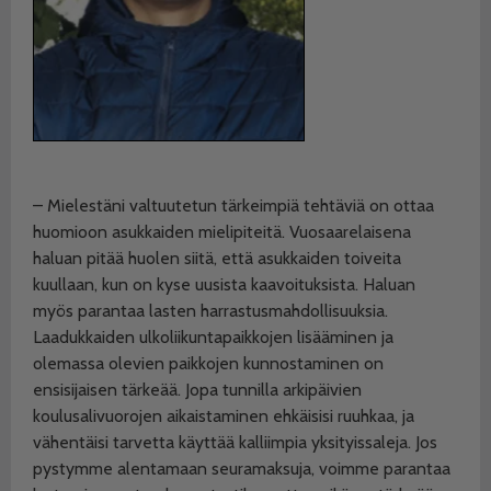
– Mielestäni valtuutetun tärkeimpiä tehtäviä on ottaa
huomioon asukkaiden mielipiteitä. Vuosaarelaisena
haluan pitää huolen siitä, että asukkaiden toiveita
kuullaan, kun on kyse uusista kaavoituksista. Haluan
myös parantaa lasten harrastusmahdollisuuksia.
Laadukkaiden ulkoliikuntapaikkojen lisääminen ja
olemassa olevien paikkojen kunnostaminen on
ensisijaisen tärkeää. Jopa tunnilla arkipäivien
koulusalivuorojen aikaistaminen ehkäisisi ruuhkaa, ja
vähentäisi tarvetta käyttää kalliimpia yksityissaleja. Jos
pystymme alentamaan seuramaksuja, voimme parantaa