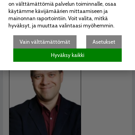
etenkin mielenterveysasioissa paljon tukea muilta, ja
on välttämättömiä palvelun toiminnalle, osaa
toivon että se jatkuu!
käytämme kävijämäärien mittaamiseen ja
mainonnan raportointiin. Voit valita, mitkä
Ville Jalovaara
hyväksyt, ja muuttaa valintaasi myöhemmin.
Suomen Sosialidemokraattinen Puolue, 2 030 ääntä
Vain välttämättömät
Asetukset
Hyväksy kaikki