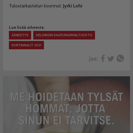
Tulostarkastelun koonnut:
Jyrki Lohi
Lue lisää aiheesta:
ÄÄNESTYS
HELSINGIN KAUPUNGINVALTUUSTO
KUNTAVAALIT 2021
Jaa: