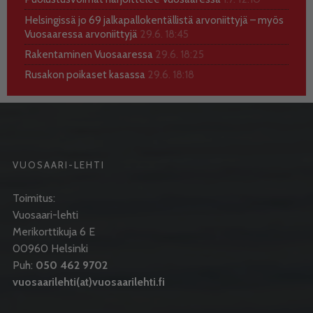
Helsingissä jo 69 jalkapallokentällistä arvoniittyjä – myös
Vuosaaressa arvoniittyjä
29.6. 18:45
Rakentaminen Vuosaaressa
29.6. 18:25
Rusakon poikaset kasassa
29.6. 18:18
VUOSAARI-LEHTI
Toimitus:
Vuosaari-lehti
Merikorttikuja 6 E
00960 Helsinki
Puh:
050 462 9702
vuosaarilehti(at)vuosaarilehti.fi