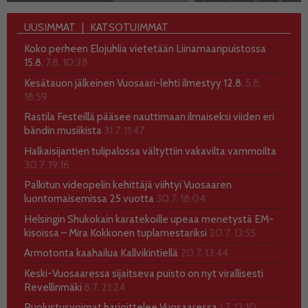
UUSIMMAT
KATSOTUIMMAT
Koko perheen Elojuhlia vietetään Liinamaanpuistossa
15.8.
7.8. 10:28
Kesätauon jälkeinen Vuosaari-lehti ilmestyy 12.8.
5.8.
18:59
Rastila Festeillä pääsee nauttimaan ilmaiseksi viiden eri
bändin musiikista
31.7. 11:47
Halkaisijantien tulipalossa vältyttiin vakavilta vammoilta
30.7. 19:16
Palkitun videopelin kehittäjä viihtyi Vuosaaren
luontomaisemissa 25 vuotta
30.7. 18:04
Helsingin Shukokain karatekoille upeaa menetystä EM-
kisoissa – Mira Kokkonen tuplamestariksi
20.7. 13:55
Armotonta kaahailua Kallvikintiellä
20.7. 13:44
Keski-Vuosaaressa sijaitseva puisto on nyt virallisesti
Revellinmäki
8.7. 21:24
Puolustusvoimat harjoittelee Vuosaaressa
1.7. 12:10