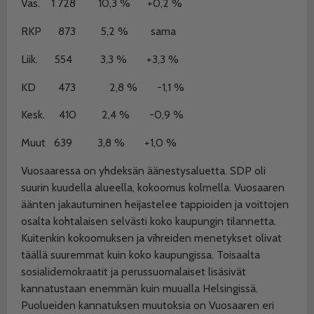
Vas.
1 728
10,3 %
+0,2 %
RKP
873
5,2 %
sama
Liik.
554
3,3 %
+3,3 %
KD
473
2,8 %
-1,1 %
Kesk.
410
2,4 %
-0,9 %
Muut
639
3,8 %
+1,0 %
Vuosaaressa on yhdeksän äänestysaluetta. SDP oli
suurin kuudella alueella, kokoomus kolmella. Vuosaaren
äänten jakautuminen heijastelee tappioiden ja voittojen
osalta kohtalaisen selvästi koko kaupungin tilannetta.
Kuitenkin kokoomuksen ja vihreiden menetykset olivat
täällä suuremmat kuin koko kaupungissa. Toisaalta
sosialidemokraatit ja perussuomalaiset lisäsivät
kannatustaan enemmän kuin muualla Helsingissä.
Puolueiden kannatuksen muutoksia on Vuosaaren eri