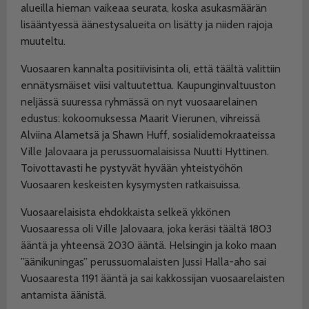
alueilla hieman vaikeaa seurata, koska asukasmäärän
lisääntyessä äänestysalueita on lisätty ja niiden rajoja
muuteltu.
Vuosaaren kannalta positiivisinta oli, että täältä valittiin
ennätysmäiset viisi valtuutettua. Kaupunginvaltuuston
neljässä suuressa ryhmässä on nyt vuosaarelainen
edustus: kokoomuksessa Maarit Vierunen, vihreissä
Alviina Alametsä ja Shawn Huff, sosialidemokraateissa
Ville Jalovaara ja perussuomalaisissa Nuutti Hyttinen.
Toivottavasti he pystyvät hyvään yhteistyöhön
Vuosaaren keskeisten kysymysten ratkaisuissa.
Vuosaarelaisista ehdokkaista selkeä ykkönen
Vuosaaressa oli Ville Jalovaara, joka keräsi täältä 1803
ääntä ja yhteensä 2030 ääntä. Helsingin ja koko maan
”äänikuningas” perussuomalaisten Jussi Halla-aho sai
Vuosaaresta 1191 ääntä ja sai kakkossijan vuosaarelaisten
antamista äänistä.