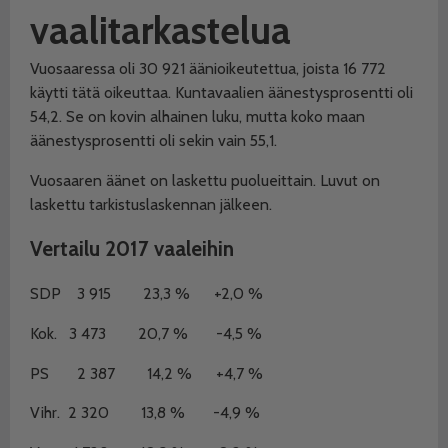
vaalitarkastelua
Vuosaaressa oli 30 921 äänioikeutettua, joista 16 772
käytti tätä oikeuttaa. Kuntavaalien äänestysprosentti oli
54,2. Se on kovin alhainen luku, mutta koko maan
äänestysprosentti oli sekin vain 55,1.
Vuosaaren äänet on laskettu puolueittain. Luvut on
laskettu tarkistuslaskennan jälkeen.
Vertailu 2017 vaaleihin
SDP
3 915
23,3 %
+2,0 %
Kok.
3 473
20,7 %
-4,5 %
PS
2 387
14,2 %
+4,7 %
Vihr.
2 320
13,8 %
-4,9 %