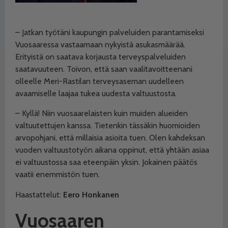
– Jatkan työtäni kaupungin palveluiden parantamiseksi
Vuosaaressa vastaamaan nykyistä asukasmäärää.
Erityistä on saatava korjausta terveyspalveluiden
saatavuuteen. Toivon, että saan vaalitavoitteenani
olleelle Meri-Rastilan terveysaseman uudelleen
avaamiselle laajaa tukea uudesta valtuustosta.
– Kyllä! Niin vuosaarelaisten kuin muiden alueiden
valtuutettujen kanssa. Tietenkin tässäkin huomioiden
arvopohjani, että millaisia asioita tuen. Olen kahdeksan
vuoden valtuustotyön aikana oppinut, että yhtään asiaa
ei valtuustossa saa eteenpäin yksin. Jokainen päätös
vaatii enemmistön tuen.
Haastattelut:
Eero Honkanen
Vuosaaren