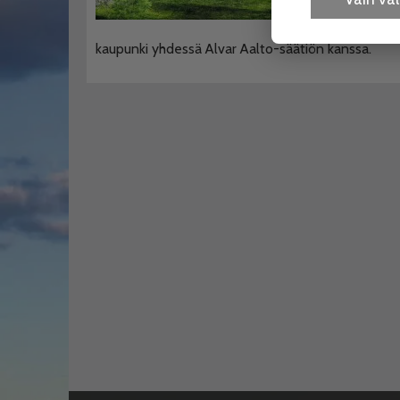
moni
idea
kaupunki yhdessä Alvar Aalto-säätiön kanssa.