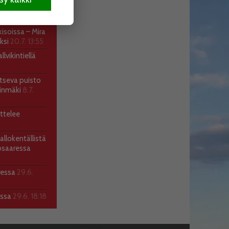
atekoille
soissa – Mira
ksi
20.7. 13:55
lvikintiellä
itseva puisto
llinmäki
8.7.
ttelee
allokentällistä
osaaressa
ressa
29.6.
assa
29.6. 18:18