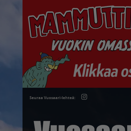
Seuraa Vuosaari-lehteä: