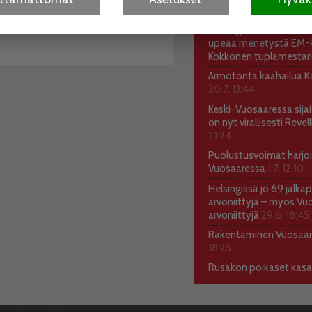
puolistamiseen. Arkkitehti- ja
vuotta
30.7. 18:04
kilpailun järjestää Helsingin
Helsingin Shukokain kar
upeaa menetystä EM-ki
Kokkonen tuplamestari
Armotonta kaahailua Kal
20.7. 13:44
Keski-Vuosaaressa sija
on nyt virallisesti Reve
21:24
Puolustusvoimat harjoi
Vuosaaressa
1.7. 12:10
Helsingissä jo 69 jalkap
arvoniittyjä – myös Vu
arvoniittyjä
29.6. 18:45
Rakentaminen Vuosaa
18:25
Rusakon poikaset kas