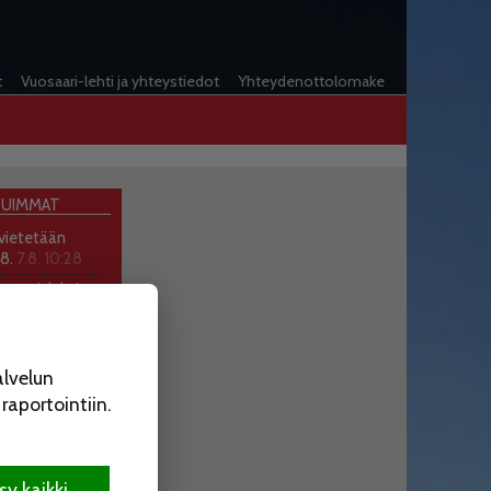
t
Vuosaari-lehti ja yhteystiedot
Yhteydenottolomake
UIMMAT
 vietetään
.8.
7.8. 10:28
osaari-lehti
9
ee nauttimaan
ndin musiikista
alvelun
aportointiin.
ssa vältyttiin
.7. 19:16
ttäjä viihtyi
emissa 25
y kaikki