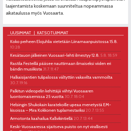
laajentamista koskemaan suunniteltua nopeammassa
aikataulussa myös Vuosaarta.
UUSIMMAT
KATSOTUIMMAT
Koko perheen Elojuhlia vietetään Liinamaanpuistossa 15.8.
10:28
Kesätauon jälkeinen Vuosaari-lehti ilmestyy 12.8.
5.8. 18:59
Rastila Festeillä pääsee nauttimaan ilmaiseksi viiden eri
bändin musiikista
31.7. 11:47
Halkaisijantien tulipalossa vältyttiin vakavilta vammoilta
30.7. 19:16
Palkitun videopelin kehittäjä viihtyi Vuosaaren
luontomaisemissa 25 vuotta
30.7. 18:04
Helsingin Shukokain karatekoille upeaa menetystä EM-
kisoissa – Mira Kokkonen tuplamestariksi
20.7. 13:55
Armotonta kaahailua Kallvikintiellä
20.7. 13:44
Keski-Vuosaaressa sijaitseva puisto on nyt virallisesti