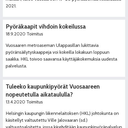
2021.
Pyöräkaapit vihdoin kokeilussa
18.9.2020
Toimitus
Vuosaaren metroaseman Ulappasillan lukittavia
pyöränsäilytyskaappeja voi kokeilla lokakuun loppuun
saakka. HKL toivoo saavansa käyttäjäkokemuksia uudesta
palvelusta.
Tuleeko kaupunkipyörät Vuosaareen
nopeutetulla aikataululla?
13.4.2020
Toimitus
Helsingin kaupungin liikennelaitoksen (HKL) johtokunta on
käsitellyt valtuutettu Ville Jalovaaran (sd.)
valtuustoaloitetta, jossa kiirehditään kaupunkipyöräpalvelun