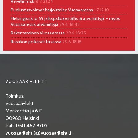
Revellinmäki
8.7. 21:24
Puolustusvoimat harjoittelee Vuosaaressa
1.7. 12:10
Helsingissä jo 69 jalkapallokentällistä arvoniittyjä – myös
Vuosaaressa arvoniittyjä
29.6. 18:45
Rakentaminen Vuosaaressa
29.6. 18:25
Rusakon poikaset kasassa
29.6. 18:18
VUOSAARI-LEHTI
Toimitus:
Vuosaari-lehti
Merikorttikuja 6 E
00960 Helsinki
Puh:
050 462 9702
vuosaarilehti(at)vuosaarilehti.fi