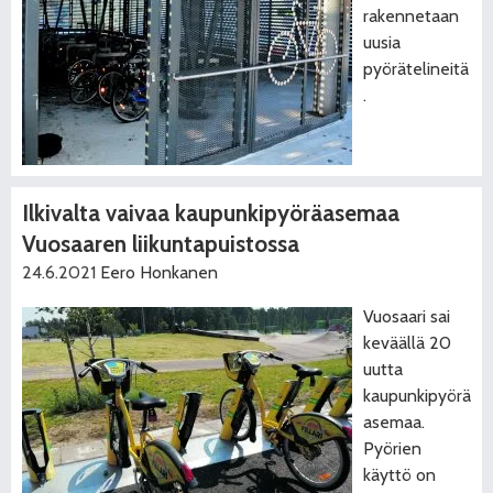
rakennetaan
uusia
pyörätelineitä
.
Ilkivalta vaivaa kaupunkipyöräasemaa
Vuosaaren liikuntapuistossa
24.6.2021
Eero Honkanen
Vuosaari sai
keväällä 20
uutta
kaupunkipyörä
asemaa.
Pyörien
käyttö on