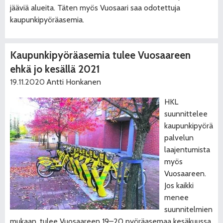
jääviä alueita. Täten myös Vuosaari saa odotettuja
kaupunkipyöräasemia.
Kaupunkipyöräasemia tulee Vuosaareen
ehkä jo kesällä 2021
19.11.2020
Antti Honkanen
HKL
suunnittelee
kaupunkipyörä
palvelun
laajentumista
myös
Vuosaareen.
Jos kaikki
menee
suunnitelmien
mukaan, tulee Vuosaareen 19–20 pyöräasemaa kesäkuussa