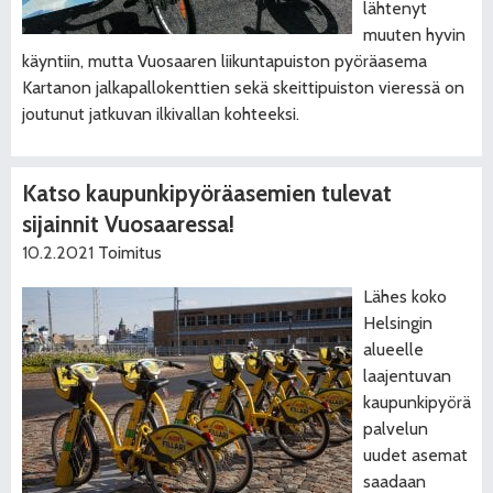
lähtenyt
muuten hyvin
käyntiin, mutta Vuosaaren liikuntapuiston pyöräasema
Kartanon jalkapallokenttien sekä skeittipuiston vieressä on
joutunut jatkuvan ilkivallan kohteeksi.
Katso kaupunkipyöräasemien tulevat
sijainnit Vuosaaressa!
10.2.2021
Toimitus
Lähes koko
Helsingin
alueelle
laajentuvan
kaupunkipyörä
palvelun
uudet asemat
saadaan