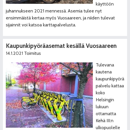
käyttöön
juhannukseen 2021 mennessä. Asemia tulee nyt
ensimmäistä kertaa myös Vuosaareen, ja niiden tulevat
sijainnit voi katsoa karttapalvelusta.
Kaupunkipyöräasemat kesällä Vuosaareen
14.1.2021
Toimitus
Tulevana
kautena
kaupunkipyörä
palvelu kattaa
koko
Helsingin
lukuun
ottamatta
Kehä III:n
ulkopuolelle