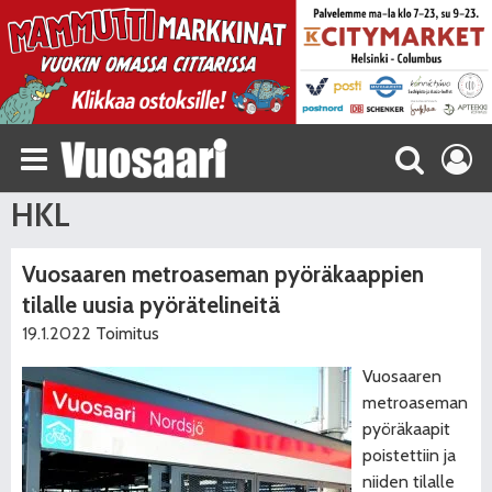
HKL
Vuosaaren metroaseman pyöräkaappien
tilalle uusia pyörätelineitä
19.1.2022
Toimitus
Vuosaaren
metroaseman
pyöräkaapit
poistettiin ja
niiden tilalle