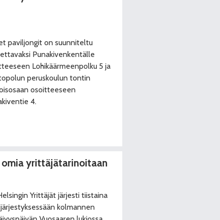
t paviljongit on suunniteltu
itettavaksi Punakivenkentälle
tteeseen Lohikäärmeenpolku 5 ja
topolun peruskoulun tontin
oisosaan osoitteeseen
kiventie 4.
 omia yrittäjätarinoitaan
elsingin Yrittäjät järjesti tiistaina
. järjestyksessään kolmannen
täjyyspäivän Vuosaaren lukiossa.