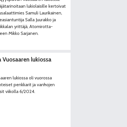
äjätarinoitaan lukiolaisille kertoivat
usalaattimies Samuli Laurikainen,
asiantuntija Salla Juurakko ja
ikkalan yrittäjä, Atomirotta-
een Mikko Sarjanen.
a Vuosaaren lukiossa
aaren lukiossa oli vuorossa
nteiset penkkarit ja vanhojen
sit viikolla 6/2024.