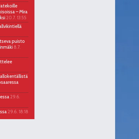
atekoille
soissa – Mira
ksi
20.7. 13:55
lvikintiellä
itseva puisto
llinmäki
8.7.
ttelee
allokentällistä
osaaressa
ressa
29.6.
assa
29.6. 18:18