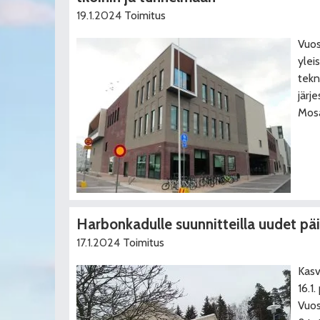
19.1.2024
Toimitus
Vuos
yleis
tekn
järj
Mosa
Harbonkadulle suunnitteilla uudet päi
17.1.2024
Toimitus
Kasv
16.1
Vuos