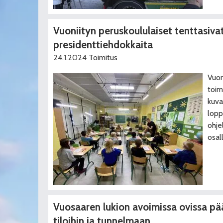
Vuoniityn peruskoululaiset tenttasivat
presidenttiehdokkaita
24.1.2024
Toimitus
Vuon
toim
kuva
lopp
ohje
osal
Vuosaaren lukion avoimissa ovissa p
tiloihin ja tunnelmaan