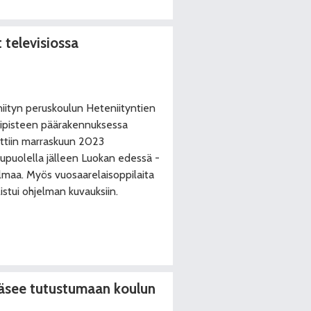
 televisiossa
iityn peruskoulun Heteniityntien
ipisteen päärakennuksessa
ttiin marraskuun 2023
upuolella jälleen Luokan edessä -
lmaa. Myös vuosaarelaisoppilaita
listui ohjelman kuvauksiin.
ääsee tutustumaan koulun