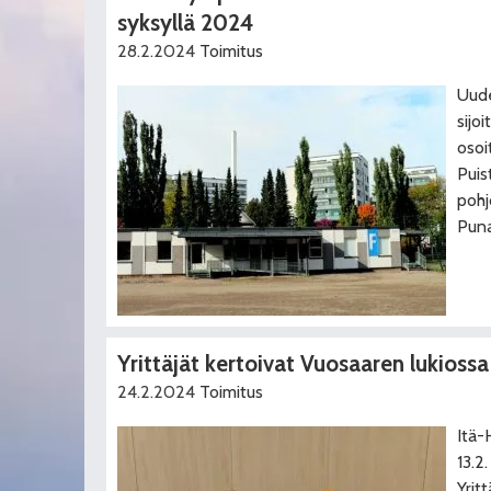
syksyllä 2024
28.2.2024
Toimitus
Uude
sijo
osoi
Puis
pohj
Puna
Yrittäjät kertoivat Vuosaaren lukiossa
24.2.2024
Toimitus
Itä-H
13.2
Yrit