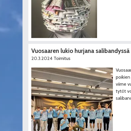
Vuosaaren lukio hurjana salibandyssä
20.3.2024
Toimitus
Vuosaar
poikien
viime v
tytöt v
saliba