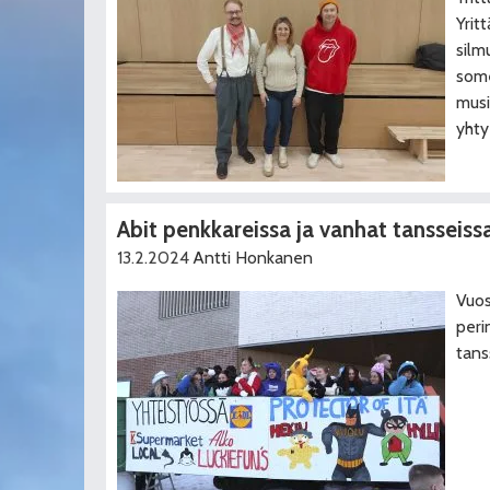
Yritt
silm
some
musi
yhty
Abit penkkareissa ja vanhat tansseiss
13.2.2024
Antti Honkanen
Vuos
peri
tans