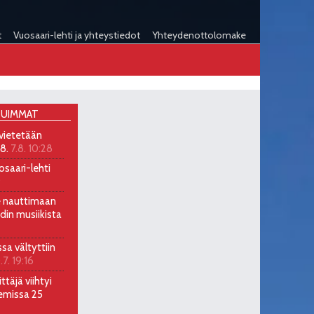
t
Vuosaari-lehti ja yhteystiedot
Yhteydenottolomake
UIMMAT
 vietetään
.8.
7.8. 10:28
osaari-lehti
9
ee nauttimaan
ndin musiikista
ssa vältyttiin
.7. 19:16
ttäjä viihtyi
emissa 25