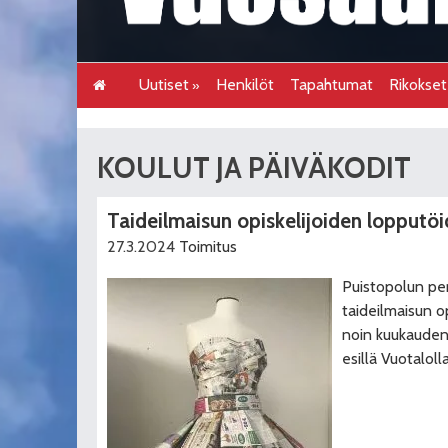
Uutiset
Henkilöt
Tapahtumat
Rikokse
KOULUT JA PÄIVÄKODIT
Taideilmaisun opiskelijoiden lopputöi
27.3.2024
Toimitus
Puistopolun pe
taideilmaisun o
noin kuukauden
esillä Vuotaloll