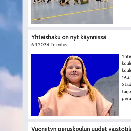
Yhteishaku on nyt käynnissä
6.3.2024
Toimitus
Yhte
koul
koul
19.3
Stad
tarj
peru
Vuoniityn peruskoulun uudet väistötil