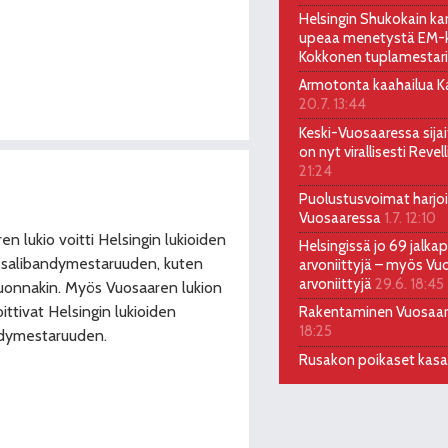
Helsingin Shukokain kar
upeaa menetystä EM-ki
Kokkonen tuplamestari
Armotonta kaahailua Kal
20.7. 13:44
Keski-Vuosaaressa sija
on nyt virallisesti Reve
21:24
Puolustusvoimat harjoi
Vuosaaressa
1.7. 12:10
en lukio voitti Helsingin lukioiden
Helsingissä jo 69 jalkap
 salibandymestaruuden, kuten
arvoniittyjä – myös Vu
arvoniittyjä
29.6. 18:45
uonnakin. Myös Vuosaaren lukion
oittivat Helsingin lukioiden
Rakentaminen Vuosaa
18:25
ndymestaruuden.
Rusakon poikaset kas