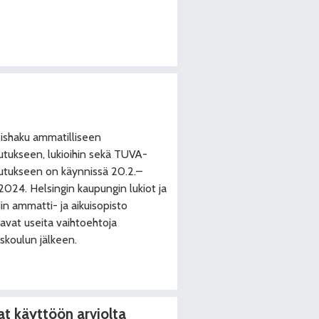
ishaku ammatilliseen
utukseen, lukioihin sekä TUVA-
utukseen on käynnissä 20.2.–
.2024. Helsingin kaupungin lukiot ja
in ammatti- ja aikuisopisto
oavat useita vaihtoehtoja
skoulun jälkeen.
at käyttöön arviolta