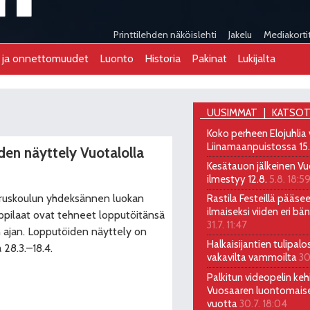
Printtilehden näköislehti
Jakelu
Mediakorti
t ja onnettomuudet
Luonto
Historia
Pakinat
Lukijalta
UUSIMMAT
KATSOT
Koko perheen Elojuhlia
Liinamaanpuistossa 15
den näyttely Vuotalolla
Kesätauon jälkeinen Vu
ilmestyy 12.8.
5.8. 18:5
ruskoulun yhdeksännen luokan
Rastila Festeillä pääs
ilmaiseksi viiden eri bä
ppilaat ovat tehneet lopputöitänsä
31.7. 11:47
 ajan. Lopputöiden näyttely on
Halkaisijantien tulipalo
a 28.3.–18.4.
vakavilta vammoilta
30
Palkitun videopelin kehi
Vuosaaren luontomais
vuotta
30.7. 18:04