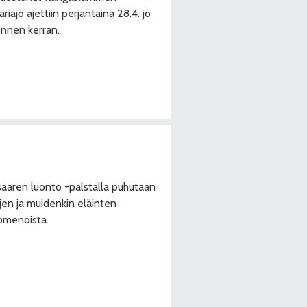
riajo ajettiin perjantaina 28.4. jo
ennen kerran.
aaren luonto -palstalla puhutaan
ujen ja muidenkin eläinten
omenoista.