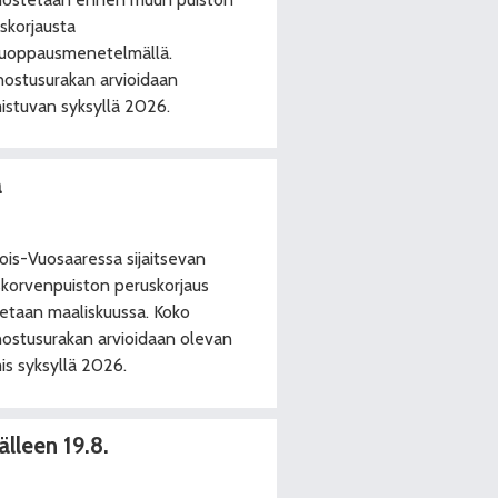
skorjausta
uoppausmenetelmällä.
ostusurakan arvioidaan
istuvan syksyllä 2026.
a
ois-Vuosaaressa sijaitsevan
skorvenpuiston peruskorjaus
tetaan maaliskuussa. Koko
ostusurakan arvioidaan olevan
is syksyllä 2026.
lleen 19.8.