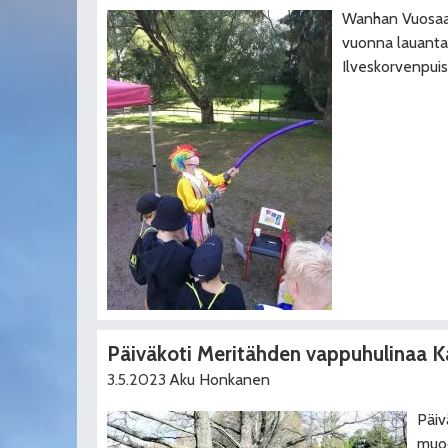
Wanhan Vuosaar
vuonna lauantai
Ilveskorvenpuis
Päiväkoti Meritähden vappuhulinaa 
3.5.2023
Aku Honkanen
Päiv
muo