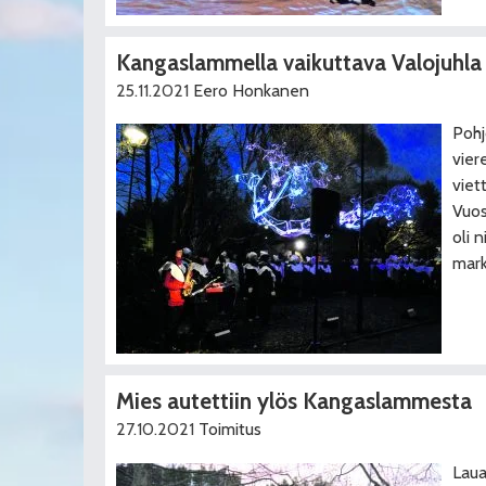
Kangaslammella vaikuttava Valojuhla
25.11.2021
Eero Honkanen
Pohj
vier
viet
Vuos
oli n
mark
Mies autettiin ylös Kangaslammesta
27.10.2021
Toimitus
Laua