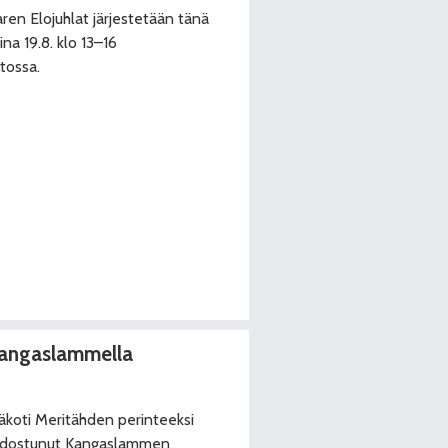
en Elojuhlat järjestetään tänä
na 19.8. klo 13–16
tossa.
Kangaslammella
äkoti Meritähden perinteeksi
dostunut Kangaslammen