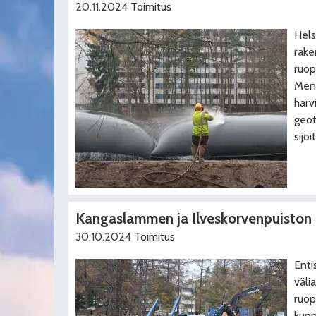
20.11.2024
Toimitus
Hels
rake
ruo
Mene
harv
geot
sijoi
Kangaslammen ja Ilveskorvenpuiston 
30.10.2024
Toimitus
Enti
väli
ruop
kun