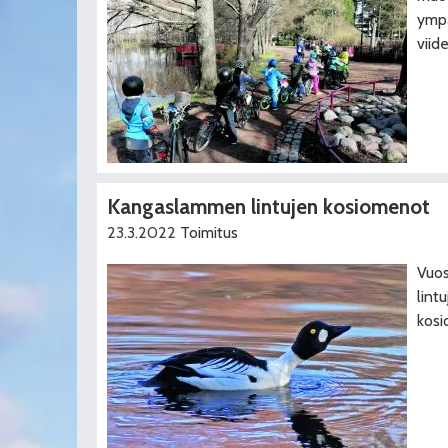
ympä
viid
Kangaslammen lintujen kosiomenot
23.3.2022
Toimitus
Vuos
lint
kosi