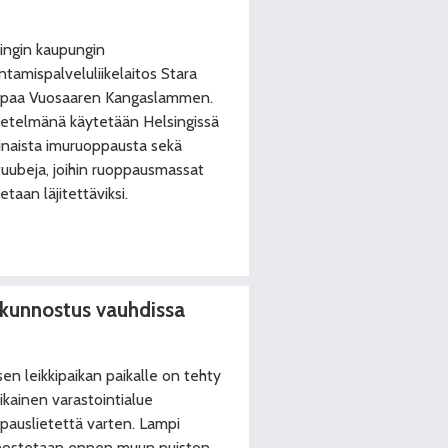
ingin kaupungin
ntamispalveluliikelaitos Stara
ppaa Vuosaaren Kangaslammen.
telmänä käytetään Helsingissä
inaista imuruoppausta sekä
uubeja, joihin ruoppausmassat
tetaan läjitettäviksi.
kunnostus vauhdissa
sen leikkipaikan paikalle on tehty
aikainen varastointialue
pauslietettä varten. Lampi
nostetaan ennen muun puiston