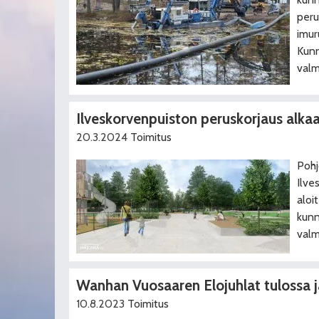
peru
imur
Kunn
valm
Ilveskorvenpuiston peruskorjaus alka
20.3.2024
Toimitus
Pohj
Ilve
aloi
kunn
valm
Wanhan Vuosaaren Elojuhlat tulossa jä
10.8.2023
Toimitus