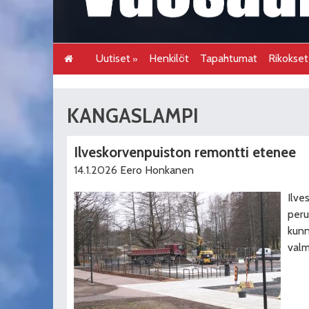
Uutiset
Henkilöt
Tapahtumat
Rikokse
KANGASLAMPI
Ilveskorvenpuiston remontti etenee
14.1.2026
Eero Honkanen
Ilve
peru
kunn
valm