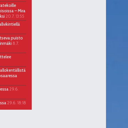
atekoille
soissa – Mira
ksi
20.7. 13:55
lvikintiellä
itseva puisto
llinmäki
8.7.
ttelee
allokentällistä
osaaressa
ressa
29.6.
assa
29.6. 18:18