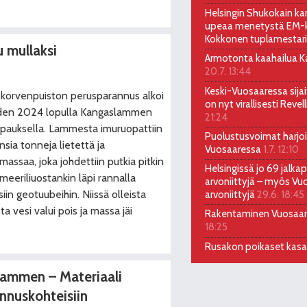
Helsingin Shukokain kar
upeaa menetystä EM-ki
Kokkonen tuplamestari
 mullaksi
Armotonta kaahailua Kal
20.7. 13:44
Keski-Vuosaaressa sija
skorvenpuiston perusparannus alkoi
on nyt virallisesti Reve
den 2024 lopulla Kangaslammen
21:24
pauksella. Lammesta imuruopattiin
Puolustusvoimat harjoi
nsia tonneja lietettä ja
Vuosaaressa
1.7. 12:10
imassaa, joka johdettiin putkia pitkin
Helsingissä jo 69 jalkap
meeriliuostankin läpi rannalla
arvoniittyjä – myös Vu
isiin geotuubeihin. Niissä olleista
arvoniittyjä
29.6. 18:45
sta vesi valui pois ja massa jäi
Rakentaminen Vuosaa
18:25
Rusakon poikaset kas
ammen – Materiaali
nnuskohteisiin