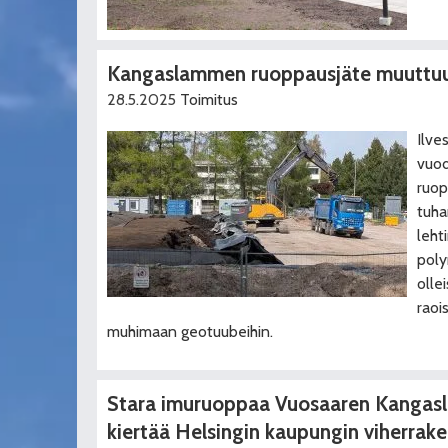
Kangaslammen ruoppausjäte muuttuu
28.5.2025
Toimitus
Ilve
vuo
ruop
tuha
leht
poly
olle
raoi
muhimaan geotuubeihin.
Stara imuruoppaa Vuosaaren Kangasl
kiertää Helsingin kaupungin viherrake