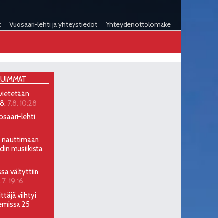
t
Vuosaari-lehti ja yhteystiedot
Yhteydenottolomake
UIMMAT
 vietetään
.8.
7.8. 10:28
osaari-lehti
9
ee nauttimaan
ndin musiikista
ssa vältyttiin
.7. 19:16
ttäjä viihtyi
emissa 25