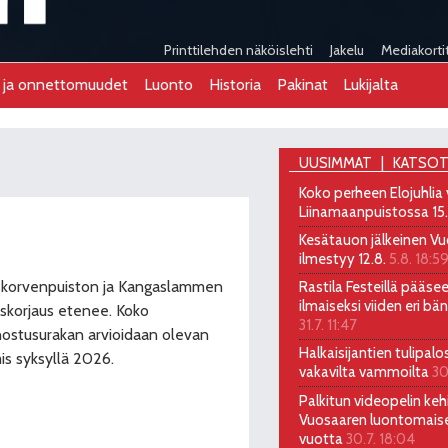
Printtilehden näköislehti
Jakelu
Mediakorti
t ja onnettomuudet
Luonto
Historia
Pakinat
Lukijalta
UUSIMMAT
KATSOT
Koko perheen Elojuhlia
Liinamaanpuistossa 15
Kesätauon jälkeinen Vu
ilmestyy 12.8.
5.8. 18:5
skorvenpuiston ja Kangaslammen
Rastila Festeillä pääs
ilmaiseksi viiden eri bä
skorjaus etenee. Koko
31.7. 11:47
ostusurakan arvioidaan olevan
Halkaisijantien tulipalo
is syksyllä 2026.
vakavilta vammoilta
30
Palkitun videopelin kehi
Vuosaaren luontomais
vuotta
30.7. 18:04